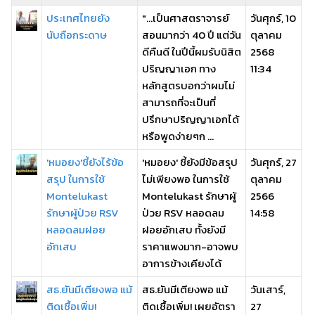
ประเทศไทยยัง
"...เป็นศาสตราจารย์
วันศุกร์, 10
นับถือกระดาษ
สอนมากว่า 40 ปี แต่วัน
ตุลาคม
ดีคืนดี ในปีนี้ผมรับนิสิต
2568
ปริญญาเอก ทาง
11:34
หลักสูตรบอกว่าผมไม่
สามารถที่จะเป็นที่
ปรึกษาปริญญาเอกได้
หรือพูดง่ายๆก ...
'หมอยง'ชี้ยังไร้ข้อ
'หมอยง' ชี้ยังมีข้อสรุป
วันศุกร์, 27
สรุป ในการใช้
ไม่เพียงพอ ในการใช้
ตุลาคม
Montelukast
Montelukast รักษาผู้
2566
รักษาผู้ป่วย RSV
ป่วย RSV หลอดลม
14:58
หลอดลมฝอย
ฝอยอักเสบ ทั้งยังมี
อักเสบ
ราคาแพงมาก-อาจพบ
อาการข้างเคียงได้
สธ.ยันมีเตียงพอ แม้
สธ.ยันมีเตียงพอ แม้
วันเสาร์,
ติดเชื้อเพิ่ม!
ติดเชื้อเพิ่ม! เผยอัตรา
27