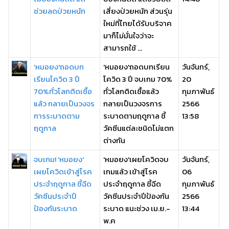
ช่วยลดป่วยหนัก
เสี่ยงป่วยหนัก ส่วนรุ่น
ใหม่ที่ไทยได้รับบริจาค
มาก็ไม่มั่นใจว่าจะ
สามารถใช้ ...
'หมอยง'ถอดบท
'หมอยง'ถอดบทเรียน
วันจันทร์,
เรียนโควิด 3 ปี
โควิด 3 ปี จบเกม 70%
20
70%ทั่วโลกติดเชื้อ
ทั่วโลกติดเชื้อแล้ว
กุมภาพันธ์
แล้ว กลายเป็นวงจร
กลายเป็นวงจรการ
2566
การระบาดตาม
ระบาดตามฤดูกาล ชี้
13:58
ฤดูกาล
วัคซีนแต่ละชนิดไม่แตก
ต่างกัน
จบเกม! 'หมอยง'
'หมอยง'เผยโควิดจบ
วันจันทร์,
เผยโควิดเข้าสู่โรค
เกมแล้ว เข้าสู่โรค
06
ประจำฤดูกาล ชี้ฉีด
ประจำฤดูกาล ชี้ฉีด
กุมภาพันธ์
วัคซีนประจำปี
วัคซีนประจำปีป้องกัน
2566
ป้องกันระบาด
ระบาด แนะช่วง เม.ย.-
13:44
พ.ค