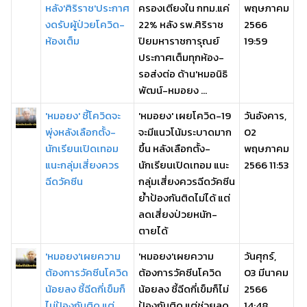
หลัง'ศิริราช'ประกาศ
ครองเตียงใน กทม.แค่
พฤษภาคม
งดรับผู้ป่วยโควิด-
22% หลัง รพ.ศิริราช
2566
ห้องเต็ม
ปิยมหาราชการุณย์
19:59
ประกาศเต็มทุกห้อง-
รอส่งต่อ ด้าน'หมอนิธิ
พัฒน์-หมอยง ...
'หมอยง' ชี้โควิดจะ
'หมอยง' เผยโควิด-19
วันอังคาร,
พุ่งหลังเลือกตั้ง-
จะมีแนวโน้มระบาดมาก
02
นักเรียนเปิดเทอม
ขึ้น หลังเลือกตั้ง-
พฤษภาคม
แนะกลุ่มเสี่ยงควร
นักเรียนเปิดเทอม แนะ
2566 11:53
ฉีดวัคซีน
กลุ่มเสี่ยงควรฉีดวัคซีน
ย้ำป้องกันติดไม่ได้ แต่
ลดเสี่ยงป่วยหนัก-
ตายได้
'หมอยง'เผยความ
'หมอยง'เผยความ
วันศุกร์,
ต้องการวัคซีนโควิด
ต้องการวัคซีนโควิด
03 มีนาคม
น้อยลง ชี้ฉีดกี่เข็มก็
น้อยลง ชี้ฉีดกี่เข็มก็ไม่
2566
ไม่ป้องกันติด แต่
ป้องกันติด แต่ช่วยลด
14:48