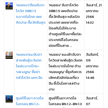
'หมอยง'เตือนจับตา
'หมอยง' จับตาโควิด
วันเสาร์, 21
โควิด XBB.1.5
XBB.1.5 เผยติดง่าย
มกราคม
ระบาดในไทย เผย
ดื้อวัคซีนสุด หลังเปิด
2566
ติดง่าย ดื้อวัคซีนสุด
ประเทศ เผยยากที่จะ
14:32
ป้องกันไม่ให้ระบาด
ด้านศูนย์จีโนมฯชี้แต่ละ
ประเทศมีโอไมครอน
ย่อยที่ป็นสาย ...
'หมอยง'แนะจับตา
'หมอยง' แนะเฝ้าจับตา
วันจันทร์,
สายพันธุ์ตะวันตก
โควิดสายพันธุ์ตะวันตก
09
โผล่ระบาดไทย-
โผล่ระบาดในไทย ด้าน
มกราคม
'นพ.มนูญ' ชี้อย่า
'หมอมนูญ' ชี้ธุรกิจควร
2566
กลัวโควิด นทท.จีน
เลิกกลัวนักท่องเที่ยว
14:46
จีน ชี้เป็นโอกาสสร้าง
งาน
ศูนย์จีโนมฯ คาดโอ
ศูนย์จีโนมฯ คาดโอ
วันเสาร์,
ไมครอน BN.1.2-
ไมครอน BN.1.2-BN.1.3
07