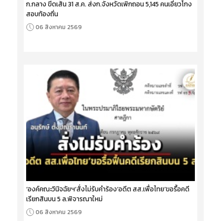
ก.กลาง ขีดเส้น 31 ส.ค. ส่งก.จังหวัดเพิกถอน 5,145 คนเอี่ยวโกง
สอบท้องถิ่น
06 สิงหาคม 2569
‘องค์คณะวินิจฉัยฯ’สั่งไม่รับคำร้อง‘อดีต สส.เพื่อไทย’ขอรื้อคดี
เรียกสินบน 5 ล.พิจารณาใหม่
06 สิงหาคม 2569