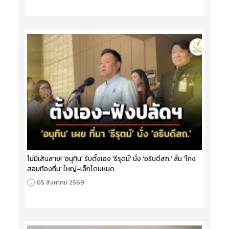
ไม่มีเส้นสาย! 'อนุทิน' รับตั้งเอง 'ธีรุตม์' นั่ง 'อธิบดีสถ.' ลั่น 'โกง
สอบท้องถิ่น' ใหญ่-เล็กโดนหมด
05 สิงหาคม 2569