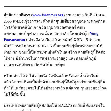
สำนักข่าวอิศรา (
www.isranews.org
)
รายงานว่า วันที่ 21 ม.ค.
2566 นพ.ยง ภู่วรวรรณ หัวหน้าศูนย์เชี่ยวชาญเฉพาะทางด้าน
ไวรัสวิทยาคลินิก ภาควิชากุมารเวชศาสตร์ คณะ
แพทยศาสตร์ จุฬาลงกรณ์มหาวิทยาลัย โพสเฟซบุ๊ก
Yong
Poovorawan
กล่าวถึง โควิด -19 สายพันธุ์ XBB.1.5 ว่า สาย
พันธุ์ ไวรัสโควิด-19 XBB.1.5 เป็นสายพันธุ์ที่แพร่กระจายได้
ง่ายมาก ขณะนี้เป็นสายพันธุ์หลักในอเมริกา สายพันธุ์นี้ติดต่อ
ได้ง่าย มีอำนาจในการแพร่กระจายสูง และหลบหลีกภูมิ
ต้านทานที่เกิดจากวัคซีนได้มากที่สุด
หรือกล่าวได้ว่าไม่ว่าจะฉีดวัคซีนแล้วหรือเคยเป็นโควิดมา
แล้ว โอกาสที่จะเป็นซ้ำด้วยสายพันธุ์นี้จึงมีสูงกว่าสายพันธุ์อื่น
ทำให้แพร่กระจายไปได้อย่างรวดเร็ว แต่ความรุนแรงของโรค
ไม่ได้เพิ่มขึ้น
ประเทศไทยสายพันธุ์หลักยังเป็น BA.2.75 ณ วันนี้ ดังแสดงใน