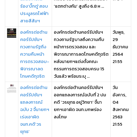
ร้อง‘บิ๊กตู่’สอบ
‘แตกต่างกัน’ สูงถึง 6.8 ห ...
ประมูลรถไฟฟ้า
สายสีส้มฯ
องค์กรต่อต้าน
องค์กรต่อต้านคอร์รัปชันฯ
วันพุธ,
คอร์รัปชันฯ
ทวงถามรัฐบาลถึงความคืบ
29
ทวงถามรัฐถึง
หน้าการตรวจสอบ และ
ธันวาคม
ความคืบหน้า
พิจารณาการลดโทษคดีทุจริต
2564
การตรวจสอบ-
หลังนายกฯแต่งตั้งคณะ
21:55
พิจารณาลด
กรรมการตรวจสอบครบ 15
โทษคดีทุจริต
วันแล้ว พร้อมระบุ ...
องค์กรต่อต้าน
องค์กรต่อต้านคอร์รัปชันฯ
วัน
คอร์รัปชันฯ
ออกแถลงการณ์ฉบับที่ 2 ปม
อังคาร,
แถลงการณ์
คดี ‘วรยุทธ อยู่วิทยา’ จี้นา
04
ฉบับ 2 จี้นายกฯ
ยกฯเอาผิด จนท.บกพร่อง
สิงหาคม
เร่งเอาผิด
ลงโทษ
2563
จนท.คดี‘วร
21:55
ยุทธ’