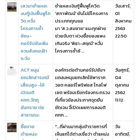
เสวนาชำแหละ
ชำแหละเงินกู้ฟื้นฟูโควิด
วันเสาร์,
งบกู้เงินฟื้นฟูโค
'สภาพัฒน์' ยันไม่มีโครงการ
01
วิด หวั่น
ประเภทคุณขอ
สิงหาคม
โครงการซ้ำ
มา 'ส.ว.สมชาย' แนะทุกฝ่าย
2563
ซ้อน-
ช่วยจับตา ห่วงซื้อของแพง
22:50
คอร์รัปชันเพิ่ม
เกินจริง 'พิธา-สฤณี' หวั่น
ชวนสังคมเฝ้า
โครงการซ้ำซ้ ...
ระวัง
ACT หนุน
องค์กรต่อต้านคอร์รัปชันฯ
วันศุกร์,
ยกเลิกสารเคมี
เเถลงหนุนยกเลิกใช้พาราค
04
เสี่ยงสูง -ให้
วอต คลอร์ไพริฟอส ไกลโฟ
ตุลาคม
เปิดมติ
เซต พร้อมเรียกร้องกระทรวง
2562
คกก.วัตถุ
ที่เกี่ยวข้องประกาศจุดยืน
11:12
อันตราย ต่อ
ชัดเจน จี้เปิดเผยการลงมติ
สาธารณะ
คกก ...
ซื้อขาย
"...ที่ผ่านมากลุ่มข้าราชการที่
วัน
ตำแหน่ง:
เห็นแก่ได้ต่างเชื่อว่า ตำแหน่ง
อาทิตย์,