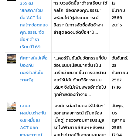
255 ล.!
กระบวนจัดซื้อ ‘ตำราเรียน’ ใช้
13
‘สกสค.’ร่วม
กลไก ‘ข้อตกลงคุณธรรม’
มีนาคม
มือ‘ACT’ใช้
พร้อมให้ ‘ผู้สังเกตการณ์
2569
กลไก‘ข้อตกลง
อิสระ’ ในการจัดซื้อจัดจ้างฯ
20:15
คุณธรรม’จัด
ล่าสุดลดงบจัดซื้อฯ ‘ปี ...
ซื้อฯ‘ตำรา
เรียน’ปี 69
ทิศทางใหม่เพื่อ
"...คอร์รัปชันมีนวัตกรรมที่ซับ
วันจันทร์,
ป้องกัน
ซ้อนแนบเนียนมากขึ้น เป็น
23
คอร์รัปชันใน
เครือข่ายมากขึ้น การต่อต้าน
กันยายน
ภาครัฐ
คอร์รัปชันด้วยวิธีการแบบ
2567
เดิมๆ จึงไม่เพียงพออีกต่อไป
17:16
ทุกฝ่ายต้องทำงาน ...
เสนอ
‘องค์กรต่อต้านคอร์รัปชันฯ’
วันพุธ,
ผลปย.ต่างกัน
ออกแถลงการณ์ เรียกร้อง
05
6.8 หมื่นล.!
‘บิ๊กตู่’ ตรวจสอบการประมูล
ตุลาคม
ACT ออก
รถไฟฟ้าสายสีส้มฯ หลังพบ
2565
แถลงการณ์
ผลประโยชน์ที่เอกชนเสนอมา
17:34