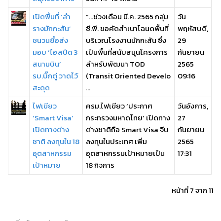
เปิดพื้นที่ ‘ลำ
“...ช่วงเดือน มี.ค. 2565 กลุ่ม
วัน
รางมักกะสัน’
ซี.พี. ขอคัดสำเนาโฉนดพื้นที่
พฤหัสบดี,
ชนวนยื้อส่ง
บริเวณโรงงานมักกะสัน ซึ่ง
29
มอบ ‘ไฮสปีด 3
เป็นพื้นที่สนับสนุนโครงการ
กันยายน
สนามบิน’
สำหรับพัฒนา TOD
2565
รบ.บิ๊กตู่ วาดไว้
(Transit Oriented Develo
09:16
สะดุด
...
ไฟเขียว
ครม.ไฟเขียว ‘ประกาศ
วันอังคาร,
‘Smart Visa’
กระทรวงมหาดไทย’ เปิดทาง
27
เปิดทางต่าง
ต่างชาติถือ Smart Visa จีบ
กันยายน
ชาติ ลงทุนใน 18
ลงทุนในประเทศ เพิ่ม
2565
อุตสาหกรรม
อุตสาหกรรมเป้าหมายเป็น
17:31
เป้าหมาย
18 กิจการ
หน้าที่ 7 จาก 11