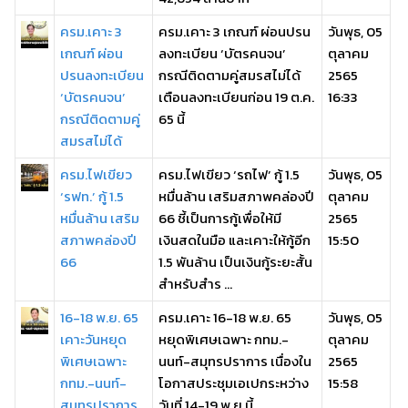
ครม.เคาะ 3
ครม.เคาะ 3 เกณฑ์ ผ่อนปรน
วันพุธ, 05
เกณฑ์ ผ่อน
ลงทะเบียน ‘บัตรคนจน’
ตุลาคม
ปรนลงทะเบียน
กรณีติดตามคู่สมรสไม่ได้
2565
‘บัตรคนจน’
เตือนลงทะเบียนก่อน 19 ต.ค.
16:33
กรณีติดตามคู่
65 นี้
สมรสไม่ได้
ครม.ไฟเขียว
ครม.ไฟเขียว ‘รถไฟ’ กู้ 1.5
วันพุธ, 05
‘รฟท.’ กู้ 1.5
หมื่นล้าน เสริมสภาพคล่องปี
ตุลาคม
หมื่นล้าน เสริม
66 ชี้เป็นการกู้เพื่อให้มี
2565
สภาพคล่องปี
เงินสดในมือ และเคาะให้กู้อีก
15:50
66
1.5 พันล้าน เป็นเงินกู้ระยะสั้น
สำหรับสำร ...
16-18 พ.ย. 65
ครม.เคาะ 16-18 พ.ย. 65
วันพุธ, 05
เคาะวันหยุด
หยุดพิเศษเฉพาะ กทม.-
ตุลาคม
พิเศษเฉพาะ
นนท์-สมุทรปราการ เนื่องใน
2565
กทม.-นนท์-
โอกาสประชุมเอเปกระหว่าง
15:58
สมุทรปราการ
วันที่ 14-19 พ.ย.นี้