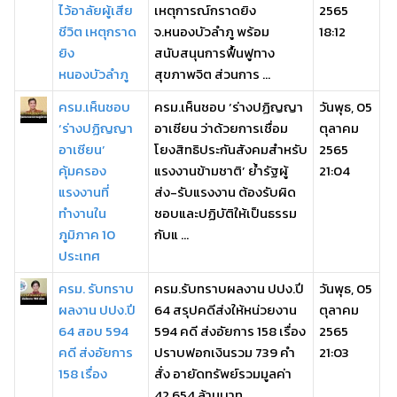
ไว้อาลัยผู้เสีย
เหตุการณ์กราดยิง
2565
ชีวิต เหตุกราด
จ.หนองบัวลำภู พร้อม
18:12
ยิง
สนับสนุนการฟื้นฟูทาง
หนองบัวลำภู
สุขภาพจิต ส่วนการ ...
ครม.เห็นชอบ
ครม.เห็นชอบ ‘ร่างปฏิญญา
วันพุธ, 05
‘ร่างปฏิญญา
อาเซียน ว่าด้วยการเชื่อม
ตุลาคม
อาเซียน’
โยงสิทธิประกันสังคมสำหรับ
2565
คุ้มครอง
แรงงานข้ามชาติ’ ย้ำรัฐผู้
21:04
แรงงานที่
ส่ง-รับแรงงาน ต้องรับผิด
ทำงานใน
ชอบและปฏิบัติให้เป็นธรรม
ภูมิภาค 10
กับแ ...
ประเทศ
ครม. รับทราบ
ครม.รับทราบผลงาน ปปง.ปี
วันพุธ, 05
ผลงาน ปปง.ปี
64 สรุปคดีส่งให้หน่วยงาน
ตุลาคม
64 สอบ 594
594 คดี ส่งอัยการ 158 เรื่อง
2565
คดี ส่งอัยการ
ปราบฟอกเงินรวม 739 คำ
21:03
158 เรื่อง
สั่ง อายัดทรัพย์รวมมูลค่า
42,654 ล้านบาท