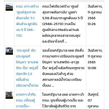
ครม. เคาะสร้าง
ครม.ไฟเขียวสร้าง ‘ศูนย์
วันอังคาร,
‘ศูนย์สุขภาพ
สุขภาพอันดามัน’ มูลค่า
11 ตุลาคม
อันดามัน’ 5.1
5,116 ล้านบาท ผูกพันงบ 5 ปี
2565
พันล้าน ผูกพัน
(2566-2570) วางเป็น
13:26
งบ 5 ปี (66-
ศูนย์กลาง Medical hub
70)
ผลิตบุคลากรสาธารณสุข
และรักษาโรคที่ ...
‘ประยุทธ์’ นัด
รองโฆษกรัฐบาล เผย ข้อสั่ง
วันอังคาร,
ประชุมแก้
การนายกฯ เตรียมประชุมแก้
11 ตุลาคม
ปัญหา ‘ยาเสพ
ปัญหา ‘ยาเสพติด-อาวุธ
2565
ติด-ปืน’ พรุ่งนี้
ปืน’ พรุ่งนี้ หลังเกิดเหตุกราด
13:06
จ่อควัก 2.3
ยิงหนองบัวลำภู ส่วน
หมื่นล้าน
สถานการณ์น้ำท่วม เตรียม
เยียวยาน้ำท่วม
ตั้งงบ ...
นายกฯ นำทีม
โฆษกรัฐบาล เผย นายกฯ นำ
วันศุกร์,
ครม. เยี่ยมผู้
ครม. รุกเยี่ยมผู้บาดเจ็บ และ
07
บาดเจ็บ-
ไว้อาลัยผู้เสียชีวิต จาก
ตุลาคม