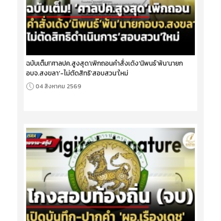
ฉบับเต็ม!‘ศาลปค.สูงสุด’เพิกถอนคำสั่งเด้ง‘นิพนธ์’พ้น‘นายก
อบจ.สงขลา’-ไม่ตัดสิทธิ‘สอบสวน’ใหม่
04 สิงหาคม 2569