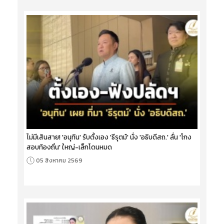
ไม่มีเส้นสาย! 'อนุทิน' รับตั้งเอง 'ธีรุตม์' นั่ง 'อธิบดีสถ.' ลั่น 'โกง
สอบท้องถิ่น' ใหญ่-เล็กโดนหมด
05 สิงหาคม 2569