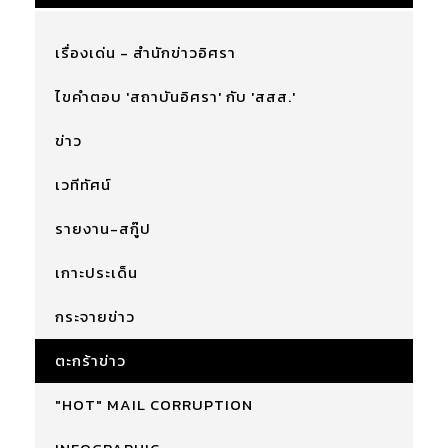
เรื่องเด่น - สำนักข่าวอิศรา
ไขคำตอบ 'สถาบันอิศรา' กับ 'สสส.'
ข่าว
เวทีทัศน์
รายงาน-สกู๊ป
เกาะประเด็น
กระจายข่าว
ตะกร้าข่าว
"HOT" MAIL CORRUPTION