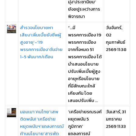
มุ่ง‘ประชานิยม’
ยังอยู่ระหว่างการ
พิจารณา
สำรวจนโยบายหา
“…มี
วันจันทร์,
เสียง‘เพิ่มเบี้ยยังชีพผู้
พรรคการเมือง 19
02
สูงอายุ’-‘19
พรรคการเมือง
กุมภาพันธ์
พรรคการเมือง’ดันจ่าย
จากทั้งหมด 51
2569 11:38
1-5 พันบาท/เดือน
พรรคการเมือง ได้
นำเสนอนโยบาย
ปรับเพิ่มเบี้ยผู้สูง
อายุหรือนโยบาย
ที่มีลักษณะใกล้
เคียงกัน โดย
เสนอปรับเพิ่ม ...
มอมเมา‘คนไทย’เสพ
‘เครือข่ายรณรงค์
วันเสาร์, 31
ติดพนัน! ‘เครือข่าย
หยุดพนัน 5
มกราคม
หยุดพนันฯ’แถลงการณ์
ภูมิภาค’
2569 11:33
ค้านนโยบาย‘สารพัด
แถลงการณ์