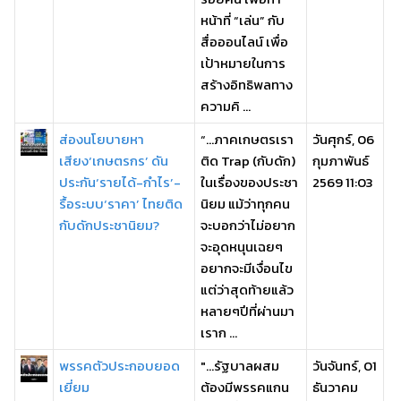
หน้าที่ “เล่น” กับ
สื่อออนไลน์ เพื่อ
เป้าหมายในการ
สร้างอิทธิพลทาง
ความคิ ...
ส่องนโยบายหา
“…ภาคเกษตรเรา
วันศุกร์, 06
เสียง‘เกษตรกร’ ดัน
ติด Trap (กับดัก)
กุมภาพันธ์
ประกัน‘รายได้-กำไร’-
ในเรื่องของประชา
2569 11:03
รื้อระบบ‘ราคา’ ไทยติด
นิยม แม้ว่าทุกคน
กับดักประชานิยม?
จะบอกว่าไม่อยาก
จะอุดหนุนเฉยๆ
อยากจะมีเงื่อนไข
แต่ว่าสุดท้ายแล้ว
หลายๆปีที่ผ่านมา
เราก ...
พรรคตัวประกอบยอด
"...รัฐบาลผสม
วันจันทร์, 01
เยี่ยม
ต้องมีพรรคแกน
ธันวาคม