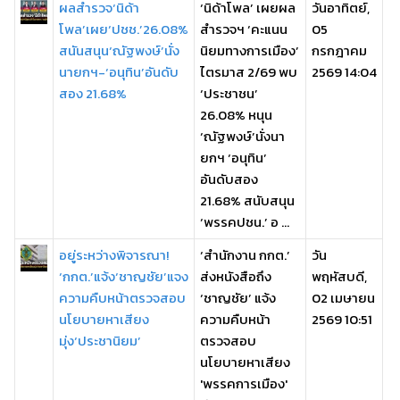
ผลสำรวจ‘นิด้า
‘นิด้าโพล’ เผยผล
วันอาทิตย์,
โพล’เผย‘ปชช.’26.08%
สำรวจฯ ‘คะแนน
05
สนันสนุน‘ณัฐพงษ์’นั่ง
นิยมทางการเมือง’
กรกฎาคม
นายกฯ-‘อนุทิน’อันดับ
ไตรมาส 2/69 พบ
2569 14:04
สอง 21.68%
‘ประชาชน’
26.08% หนุน
‘ณัฐพงษ์’นั่งนา
ยกฯ ‘อนุทิน’
อันดับสอง
21.68% สนับสนุน
‘พรรคปชน.’ อ ...
อยู่ระหว่างพิจารณา!
‘สำนักงาน กกต.’
วัน
‘กกต.’แจ้ง‘ชาญชัย’แจง
ส่งหนังสือถึง
พฤหัสบดี,
ความคืบหน้าตรวจสอบ
‘ชาญชัย’ แจ้ง
02 เมษายน
นโยบายหาเสียง
ความคืบหน้า
2569 10:51
มุ่ง‘ประชานิยม’
ตรวจสอบ
นโยบายหาเสียง
'พรรคการเมือง'