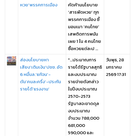
หวย’พรรคการเมือง
คัดค้านนโยบาย
‘สารพัดหวย’ ทุก
พรรคการเมือง ชี้
มอมเมา ‘คนไทย’
เสพติดการพนัน
เผย 1 ใน 4 คนไทย
ซื้อหวยแต่ละป ...
ส่องนโยบายหา
"...ประมาณการ
วันพุธ, 28
เสียง‘เติมเงิน’ปชช. อัด
รายได้รัฐบาลสุทธิ
มกราคม
6 หมื่นล.‘แก้จน’-
และงบประมาณ
2569 17:31
ดัน‘คนละครึ่ง’-ประกัน
รายจ่ายดังกล่าว
รายได้‘แรงงาน’
ในปีงบประมาณ
2570-2573
รัฐบาลจะขาดดุล
งบประมาณ
จำนวน 788,000
681,000
590,000 และ