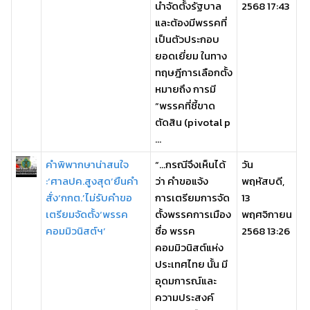
นำจัดตั้งรัฐบาล
2568 17:43
และต้องมีพรรคที่
เป็นตัวประกอบ
ยอดเยี่ยม ในทาง
ทฤษฎีการเลือกตั้ง
หมายถึง การมี
“พรรคที่ชี้ขาด
ตัดสิน (pivotal p
...
คำพิพากษาน่าสนใจ
“…กรณีจึงเห็นได้
วัน
:‘ศาลปค.สูงสุด’ยืนคำ
ว่า คำขอแจ้ง
พฤหัสบดี,
สั่ง‘กกต.’ไม่รับคำขอ
การเตรียมการจัด
13
เตรียมจัดตั้ง‘พรรค
ตั้งพรรคการเมือง
พฤศจิกายน
คอมมิวนิสต์ฯ’
ชื่อ พรรค
2568 13:26
คอมมิวนิสต์แห่ง
ประเทศไทย นั้น มี
อุดมการณ์และ
ความประสงค์