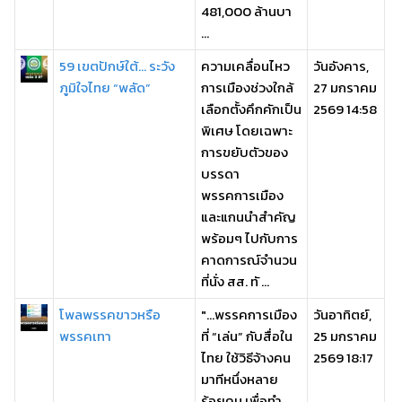
481,000 ล้านบา
...
59 เขตปักษ์ใต้... ระวัง
ความเคลื่อนไหว
วันอังคาร,
ภูมิใจไทย “พลัด”
การเมืองช่วงใกล้
27 มกราคม
เลือกตั้งคึกคักเป็น
2569 14:58
พิเศษ โดยเฉพาะ
การขยับตัวของ
บรรดา
พรรคการเมือง
และแกนนำสำคัญ
พร้อมๆ ไปกับการ
คาดการณ์จำนวน
ที่นั่ง สส. ทั ...
โพลพรรคขาวหรือ
"...พรรคการเมือง
วันอาทิตย์,
พรรคเทา
ที่ “เล่น” กับสื่อใน
25 มกราคม
ไทย ใช้วิธีจ้างคน
2569 18:17
มาทีหนึ่งหลาย
ร้อยคน เพื่อทำ