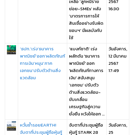
เหลือ ‘ลูกหนี้ราย
2567
ย่อย-SMEs’ หลัง
16:30
‘มาตรการการให้
สินเชื่ออย่างรับผิด
ชอบฯ’ มีผลบังคับ
ใช้
‘ธปท.’เร่ง‘ธนาคาร
‘แบงก์ชาติ’ เร่ง
วันอังคาร,
พาณิชย์’ออก‘ผลิตภัณฑ์
ผลักดัน 'ธนาคาร
12 มีนาคม
การเงิน’หนุน‘ภาค
พาณิชย์' ออก
2567
เอกชน’ปรับตัวด้านสิ่ง
'ผลิตภัณฑ์ทางการ
17:49
แวดล้อม
เงิน' สนับสนุน
‘เอกชน’ ปรับตัว
ด้านสิ่งแวดล้อม-
ขับเคลื่อน
เศรษฐกิจสู่ความ
ยั่งยืน หวังให้ออก ...
หวั่นซ้ำรอยEARTH!
จับตาที่ประชุมผู้ถือ
วันอังคาร,
จับตาที่ประชุมผู้ถือหุ้นกู้
หุ้นกู้ STARK 28
25