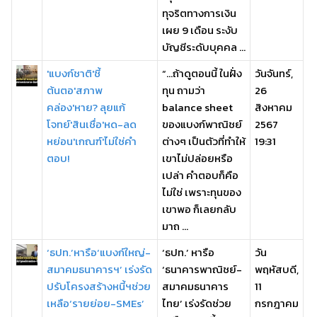
ทุจริตทางการเงิน
เผย 9 เดือน ระงับ
บัญชีระดับบุคคล ...
'แบงก์ชาติ'ชี้
“…ถ้าดูตอนนี้ ในฝั่ง
วันจันทร์,
ต้นตอ'สภาพ
ทุน ถามว่า
26
คล่อง'หาย? ลุยแก้
balance sheet
สิงหาคม
โจทย์'สินเชื่อ'หด-ลด
ของแบงก์พาณิชย์
2567
หย่อน'เกณฑ์'ไม่ใช่คำ
ต่างๆ เป็นตัวที่ทำให้
19:31
ตอบ!
เขาไม่ปล่อยหรือ
เปล่า คำตอบก็คือ
ไม่ใช่ เพราะทุนของ
เขาพอ ก็เลยกลับ
มาถ ...
‘ธปท.’หารือ‘แบงก์ใหญ่-
‘ธปท.’ หารือ
วัน
สมาคมธนาคารฯ’ เร่งรัด
‘ธนาคารพาณิชย์-
พฤหัสบดี,
ปรับโครงสร้างหนี้ฯช่วย
สมาคมธนาคาร
11
เหลือ‘รายย่อย-SMEs’
ไทย’ เร่งรัดช่วย
กรกฎาคม