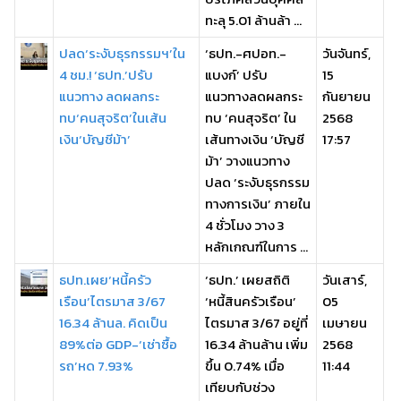
ทะลุ 5.01 ล้านล้า ...
ปลด‘ระงับธุรกรรมฯ’ใน
‘ธปท.-ศปอท.-
วันจันทร์,
4 ชม.! ‘ธปท.’ปรับ
แบงก์’ ปรับ
15
แนวทาง ลดผลกระ
แนวทางลดผลกระ
กันยายน
ทบ‘คนสุจริต’ในเส้น
ทบ ‘คนสุจริต’ ใน
2568
เงิน‘บัญชีม้า’
เส้นทางเงิน ‘บัญชี
17:57
ม้า’ วางแนวทาง
ปลด ‘ระงับธุรกรรม
ทางการเงิน’ ภายใน
4 ชั่วโมง วาง 3
หลักเกณฑ์ในการ ...
ธปท.เผย‘หนี้ครัว
‘ธปท.’ เผยสถิติ
วันเสาร์,
เรือน’ไตรมาส 3/67
‘หนี้สินครัวเรือน’
05
16.34 ล้านล. คิดเป็น
ไตรมาส 3/67 อยู่ที่
เมษายน
89%ต่อ GDP-‘เช่าซื้อ
16.34 ล้านล้าน เพิ่ม
2568
รถ’หด 7.93%
ขึ้น 0.74% เมื่อ
11:44
เทียบกับช่วง