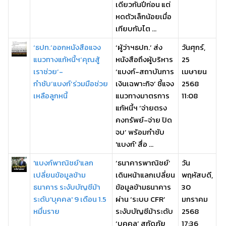
เดียวกันปีก่อน แต่
หดตัวเล็กน้อยเมื่อ
เทียบกับไต ...
‘ธปท.’ออกหนังสือแจง
‘ผู้ว่าฯธปท.’ ส่ง
วันศุกร์,
แนวทางแก้หนี้ฯ‘คุณสู้
หนังสือถึงผู้บริหาร
25
เราช่วย’-
‘แบงก์-สถาบันการ
เมษายน
กำชับ‘แบงก์’ร่วมมือช่วย
เงินเฉพาะกิจ’ ชี้แจง
2568
เหลือลูกหนี้
แนวทางมาตรการ
11:08
แก้หนี้ฯ ‘จ่ายตรง
คงทรัพย์-จ่าย ปิด
จบ’ พร้อมกำชับ
'แบงก์' สื่อ ...
'แบงก์พาณิชย์'แลก
‘ธนาคารพาณิชย์’
วัน
เปลี่ยนข้อมูลข้าม
เดินหน้าแลกเปลี่ยน
พฤหัสบดี,
ธนาคาร ระงับบัญชีม้า
ข้อมูลข้ามธนาคาร
30
ระดับ'บุคคล' 9 เดือน 1.5
ผ่าน ‘ระบบ CFR’
มกราคม
หมื่นราย
ระงับบัญชีม้าระดับ
2568
‘บุคคล’ สกัดภัย
17:36