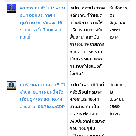
คาดกระทบกำไร 1.5-2%!
‘ธปท.’ ออกประกาศ
วันอังคาร,
ธปท.ออกประกาศฯ
หลักเกณฑ์กำหนด
02
คุม‘ค่าบริการ’แบงก์ 19
‘ค่าบริการ-การให้
มิถุนายน
รายการ เริ่มล็อตแรก 1
บริการทางการเงิน
2569
ก.ค.นี้
พื้นฐาน’ สถาบัน
19:14
การเงิน 19 รายการ
ช่วยลดภาระ ‘ราย
ย่อย-SMEs’ คาด
กระทบกำไรแบงก์
ไม่เกิน 1 ...
กู้บริโภคส่วนบุคคล 5.01
‘ธปท.’ เผยสถิติหนี้
วันจันทร์,
ล้านล.! ธปท.เผยหนี้ครัว
ครัวเรือนไตรมาส
13
เรือนQ4/68 แตะ 16.44
4/68 แตะ 16.44
เมษายน
ล้านล้าน-86.7%ต่อGDP
ล้านล้าน คิดเป็น
2569
86.7% ต่อ GDP
18:26
เพิ่มขึ้นจากไตรมาส
ก่อน ‘เงินกู้ยืม
บริโภคส่วนบุคคล’