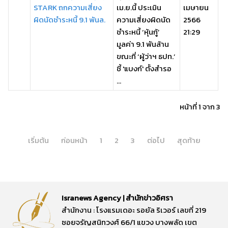
STARK ถกความเสี่ยง
เม.ย.นี้ ประเมิน
เมษายน
ผิดนัดชำระหนี้ 9.1 พันล.
ความเสี่ยงผิดนัด
2566
ชำระหนี้ ‘หุ้นกู้’
21:29
มูลค่า 9.1 พันล้าน
ขณะที่ ‘ผู้ว่าฯ ธปท.’
ชี้ 'แบงก์' ตั้งสำรอ
...
หน้าที่ 1 จาก 3
เริ่มต้น
ก่อนหน้า
1
2
3
ต่อไป
สุดท้าย
Isranews Agency | สำนักข่าวอิศรา
สำนักงาน : โรงแรมเดอะ รอยัล ริเวอร์ เลขที่ 219
ซอยจรัญสนิทวงศ์ 66/1 แขวง บางพลัด เขต