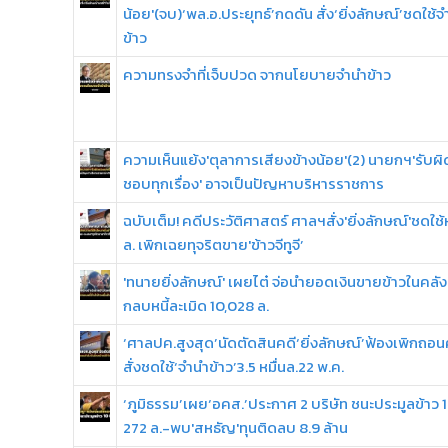
น้อย'(จบ)‘พล.อ.ประยุทธ์’กดดัน สั่ง‘ยิ่งลักษณ์’ชดใช้
ข้าว
ความทรงจำที่เจ็บปวด จากนโยบายจำนำข้าว
ความเห็นแย้ง'ตุลาการเสียงข้างน้อย'(2) นายกฯ'รับผิ
ชอบทุกเรื่อง' อาจเป็นปัญหาบริหารราชการ
ฉบับเต็ม! คดีประวัติศาสตร์ ศาลฯสั่ง'ยิ่งลักษณ์'ชดใช้ห
ล. เพิกเฉยทุจริตขาย'ข้าวจีทูจี’
'ทนายยิ่งลักษณ์' เผยไต๋ จ่อนำยอดเงินขายข้าวในคลัง
กลบหนี้ละเมิด 10,028 ล.
‘ศาลปค.สูงสุด’นัดตัดสินคดี‘ยิ่งลักษณ์’ฟ้องเพิกถอ
สั่งชดใช้‘จำนำข้าว’3.5 หมื่นล.22 พ.ค.
‘ภูมิธรรม’เผย‘อคส.’ประกาศ 2 บริษัท ชนะประมูลข้าว 1
272 ล.-พบ'สหธัญ'ทุนติดลบ 8.9 ล้าน