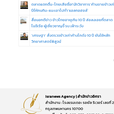
ตลาดแตกตื่น-ไทยเสียชื่อ!‘นักวิชาการ’ค้านขายข้าวเก่
ปีให้คนกิน-แนะเอาไปทำ‘แอลกอฮอล์’
สื่อนอกตีข่าว ข้าวไทยอายุเกิน 10 ปี ส่อลงเอยที่ตลาด
ไนจีเรีย ผู้เชี่ยวชาญจี้ รบ.เฝ้าระวัง
‘เศรษฐา’ สั่งตรวจข้าวเก่าค้างโกดัง 10 ปี ยันใช้หลัก
วิทยาศาสตร์พิสูจน์
Isranews Agency | สำนักข่าวอิศรา
สำนักงาน : โรงแรมเดอะ รอยัล ริเวอร์ เลขท
กรุงเทพมหานคร 10700