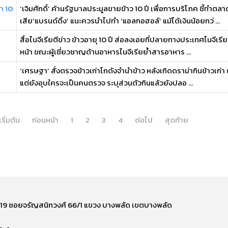
า 10
‘เจิมศักดิ์’ ค้านรัฐบาลประมูลขายข้าว 10 ปี เพื่อการบริโภค ชี้ทำ
เสีย‘แบรนด์ดิ้ง’ แนะควรนำไปทำ ‘แอลกอฮอล์’ แม้ได้เงินน้อยกว่ ...
สื่อไนจีเรียตีข่าว ข้าวอายุ 10 ปี ส่อลงเอยที่ปลายทางประเทศไนจีเรีย 
หน้า ขณะผู้เชี่ยวชาญด้านอาหารไนจีเรียย้ำสารอาหาร ...
‘เศรษฐา’ สั่งตรวจข้าวเก่าโกดังจำนำข้าว หลังเกิดดราม่ากินข้าวเก่า ย
แต่ยังอุบใครจะเป็นคนตรวจ ระบุส่วนตัวกินแล้วยังปลอ ...
เริ่มต้น
ก่อนหน้า
1
2
3
4
ต่อไป
สุดท้าย
ี่ 219 ซอยจรัญสนิทวงศ์ 66/1 แขวง บางพลัด เขตบางพลัด