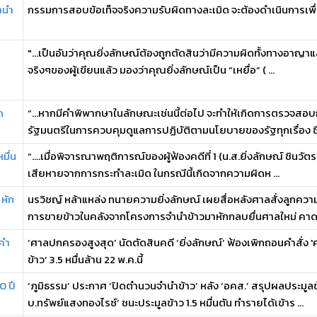
จำนำ
กรรมการสอบข้อเท็จจริงความรับผิดทางละเมิด จะต้องดำเนินการเพื่อใ
"...เป็นอันว่าคุณยิ่งลักษณ์ต้องถูกตัดสินว่ามีความผิดทั้งทางอาญา
จริงๆของผู้เขียนแล้ว มองว่าคุณยิ่งลักษณ์เป็น “เหยื่อ” ( ...
ด
“...หากมีคําพิพากษาในลักษณะเช่นนี้ต่อไป จะทำให้เกิดการตรวจสอบ
รัฐมนตรีในการควบคุมดูแลการปฏิบัติตามนโยบายของรัฐทุกเรื่อง ซึ่ง
มื่น
“….เมื่อพิจารณาพฤติการณ์ของผู้ฟ้องคดีที่ 1 (น.ส.ยิ่งลักษณ์ ชินวัตร
เสียหายจากการกระทำละเมิด ในกรณีนี้เกิดจากความผิดห ...
 หัก
นรวิชญ์ หล้าแหล่ง ทนายความยิ่งลักษณ์ เผยสื่อหลังศาลสั่งลูกความ
การขายข้าวในคลังจากโครงการจำนำข้าวมาหักกลบยื่นศาลใหม่ คาดย
นคำ
‘ศาลปกครองสูงสุด’ นัดตัดสินคดี ‘ยิ่งลักษณ์’ ฟ้องเพิกถอนคำสั่ง '
ข้าว’ 3.5 หมื่นล้าน 22 พ.ค.นี้
0 ปี
‘ภูมิธรรม’ ประกาศ ‘ปิดตำนวนจำนำข้าว’ หลัง ‘อคส.’ สรุปผลประมูลข้
บ.ทรัพย์แสงทองไรซ์’ ชนะประมูลข้าว 1.5 หมื่นตัน ทำรายได้เข้าร ...