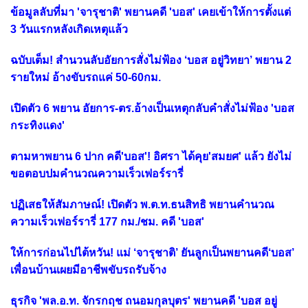
ข้อมูลลับที่มา 'จารุชาติ' พยานคดี 'บอส' เคยเข้าให้การตั้งแต่
3 วันแรกหลังเกิดเหตุแล้ว
ฉบับเต็ม! สำนวนลับอัยการสั่งไม่ฟ้อง ‘บอส อยู่วิทยา’ พยาน 2
รายใหม่ อ้างขับรถแค่ 50-60กม.
เปิดตัว 6 พยาน อัยการ-ตร.อ้างเป็นเหตุกลับคำสั่งไม่ฟ้อง 'บอส
กระทิงแดง'
ตามหาพยาน 6 ปาก คดี'บอส'! อิศรา ได้คุย'สมยศ' แล้ว ยังไม่
ขอตอบปมคำนวณความเร็วเฟอร์รารี่
ปฏิเสธให้สัมภาษณ์! เปิดตัว พ.ต.ท.ธนสิทธิ พยานคำนวณ
ความเร็วเฟอร์รารี่ 177 กม./ชม. คดี 'บอส'
ให้การก่อนไปไต้หวัน! แม่ ‘จารุชาติ’ ยันลูกเป็นพยานคดี‘บอส’
เพื่อนบ้านเผยมีอาชีพขับรถรับจ้าง
ธุรกิจ 'พล.อ.ท. จักรกฤช ถนอมกุลบุตร' พยานคดี 'บอส อยู่