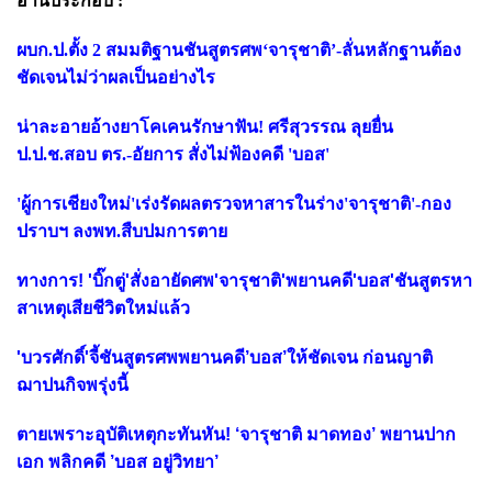
อ่านประกอบ :
ผบก.ป.ตั้ง 2 สมมติฐานชันสูตรศพ‘จารุชาติ’-ลั่นหลักฐานต้อง
ชัดเจนไม่ว่าผลเป็นอย่างไร
น่าละอายอ้างยาโคเคนรักษาฟัน! ศรีสุวรรณ ลุยยื่น
ป.ป.ช.สอบ ตร.-อัยการ สั่งไม่ฟ้องคดี 'บอส'
'ผู้การเชียงใหม่'เร่งรัดผลตรวจหาสารในร่าง'จารุชาติ'-กอง
ปราบฯ ลงพท.สืบปมการตาย
ทางการ! 'บิ๊กตู่'สั่งอายัดศพ'จารุชาติ'พยานคดี'บอส'ชันสูตรหา
สาเหตุเสียชีวิตใหม่แล้ว
'บวรศักดิ์'จี้ชันสูตรศพพยานคดี’บอส’ให้ชัดเจน ก่อนญาติ
ฌาปนกิจพรุ่งนี้
ตายเพราะอุบัติเหตุกะทันหัน! ‘จารุชาติ มาดทอง’ พยานปาก
เอก พลิกคดี ’บอส อยู่วิทยา’