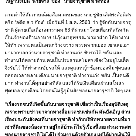
ในฐานะเป็น 'นายจ้าง' ของ 'นายจารุชาติ มาดทอง'
ตามคำให้สัมภาษณ์ต่อสื่อมวลชนของ นายชูชัย เลิศพงศ์อดิศร
หรือ ‘อดีต ส.ว.ก๊อง’ เมื่อวันที่ 1 ส.ค. 2563 ว่า รู้จักกับนายจารุ
ชาติ ผู้ตายเมื่อเดือนมกราคม 63 ที่ผ่านมาโดยเพื่อนที่สนิทกัน
เป็นเจ้าของร้านอาหาร ป.กุ้งเผาสุพรรณ พามาฝาก ให้หางาน
ให้ทำ เพราะตนเป็นคนกว้างขวาง พรรคพวกเยอะ เขาเลยเอา
มาฝากบอกว่านายจารุชาติ ทำงานเก่ง ขับรถได้ ขยัน และ
ทำงานได้หลายด้าน ตนเป็นประธานสโมสรเชียงใหม่ยูไนเต็ด
จึงรับไว้ ให้ทำงานขับรถให้ และดูแลหญ้าซ้อมของทีมฟุตบอล
ตลอดเวลาหลายเดือน นายจารุชาติ ทำงานเก่ง ขยัน เป็นคนดี
มาก ทำงานได้ทุกอย่างที่สั่ง และได้รับเงินเดือนผ่านสโมสร
ฟุตบอล ทุกเดือน โดยตนไม่รู้ภูมิหลังของนายจารุชาติ ใดๆ เลย
“เรื่องรถชนที่เกิดขึ้นกับนายจารุชาติ เชื่อว่าเป็นเรื่องอุบัติเหตุ
เพราะทราบข่าวมาจากทางสื่อมวลชนเช่นกัน มันบังเอิญ ส่วน
เรื่องประกันสังคมที่นายจารุชาติ ทำกับบริษัททนายความที่มา
เช่าที่ดินของน้องสาว อยู่ใกล้บ้าน ก็ไม่รู้เรื่องนี้เลย ส่วนงานศพ
ของนายจารุชาติ ไม่ได้ไปร่วมงานด้วยตัวเอง แต่ได้ฝากเงินให้