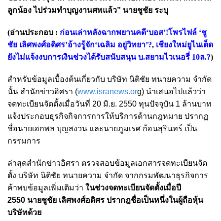
ลูกน้อง ไปร่วมทำบุญงานศพแล้ว” นายชูชัย ระบุ
(อ่านประกอบ :
ก่อนเล่าหลังฉากพยานคดี‘บอส’!โพรไฟล์ ‘ชู
ชัย เลิศพงศ์อดิศร’อ้างรู้จัก‘เฉลิม อยู่วิทยา’?
,
เชียงใหม่ยูไนเต็ด
ยังไม่แจ้งงบการเงินช่วงได้รับสนับสนุน บ.สยามไวเนอรี่ 10ล.?
)
สำหรับข้อมูลเบื้องต้นเกี่ยวกับ บริษัท นิติชัย ทนายความ จำกัด
นั้น สำนักข่าวอิศรา (
www.isranews.or
g) นำเสนอไปแล้วว่า
จดทะเบียนจัดตั้งเมื่อวันที่ 20 มิ.ย. 2550 ทุนปัจจุบัน 1 ล้านบาท
แจ้งประกอบธุรกิจกิจการการให้บริการด้านกฎหมาย ปรากฏ
ชื่อนายเอกพล บุญสงวน และนายภูมเรศ ก้อนสุรินทร์ เป็น
กรรมการ
ล่าสุดสำนักข่าวอิศรา ตรวจสอบข้อมูลเอกสารจดทะเบียนจัด
ตั้ง บริษัท นิติชัย ทนายความ จำกัด จากกรมพัฒนาธุรกิจการ
ค้าพบข้อมูลเพิ่มเติมว่า
ในช่วงจดทะเบียนจัดตั้งเมื่อปี
2550 นายชูชัย เลิศพงศ์อดิศร ปรากฎชื่อเป็นหนึ่งในผู้ถือหุ้น
บริษัทด้วย