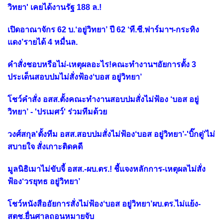
วิทยา' เคยได้งานรัฐ 188 ล.!
เปิดอาณาจักร 62 บ.‘อยู่วิทยา’ ปี 62 ‘ที.ซี.ฟาร์มาฯ-กระทิง
แดง’รายได้ 4 หมื่นล.
คำสั่งชอบหรือไม่-เหตุผลอะไร!คณะทำงานฯอัยการตั้ง 3
ประเด็นสอบปมไม่สั่งฟ้อง‘บอส อยู่วิทยา’
โชว์คำสั่ง อสส.ตั้งคณะทำงานสอบปมสั่งไม่ฟ้อง ‘บอส อยู่
วิทยา’ - 'ปรเมศว์' ร่วมทีมด้วย
วงศ์สกุล'ตั้งทีม อสส.สอบปมสั่งไม่ฟ้อง‘บอส อยู่วิทยา’-'บิ๊กตู่'ไม่
สบายใจ สั่งเกาะติดคดี
มูลนิธิเมาไม่ขับจี้ อสส.-ผบ.ตร.! ชี้แจงหลักการ-เหตุผลไม่สั่ง
ฟ้อง‘วรยุทธ อยู่วิทยา’
โชว์หนังสืออัยการสั่งไม่ฟ้อง‘บอส อยู่วิทยา’ผบ.ตร.ไม่แย้ง-
สตช.ยื่นศาลถอนหมายจับ