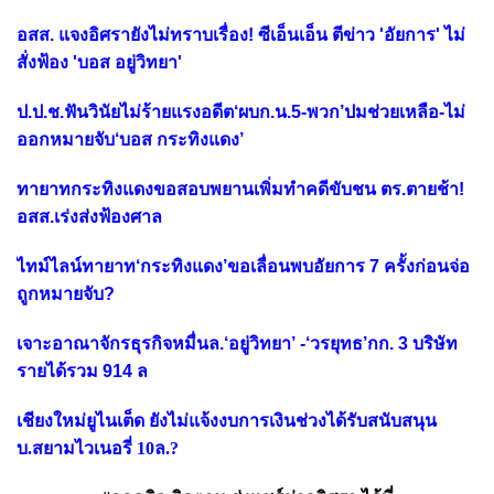
อสส. แจงอิศรายังไม่ทราบเรื่อง! ซีเอ็นเอ็น ตีข่าว 'อัยการ' ไม่
สั่งฟ้อง 'บอส อยู่วิทยา'
ป.ป.ช.ฟันวินัยไม่ร้ายแรงอดีต‘ผบก.น.5-พวก’ปมช่วยเหลือ-ไม่
ออกหมายจับ‘บอส กระทิงแดง’
ทายาทกระทิงแดงขอสอบพยานเพิ่มทำคดีขับชน ตร.ตายช้า!
อสส.เร่งส่งฟ้องศาล
ไทม์ไลน์ทายาท‘กระทิงแดง’ขอเลื่อนพบอัยการ 7 ครั้งก่อนจ่อ
ถูกหมายจับ?
เจาะอาณาจักรธุรกิจหมื่นล.‘อยู่วิทยา’ -‘วรยุทธ’กก. 3 บริษัท
รายได้รวม 914 ล
เชียงใหม่ยูไนเต็ด ยังไม่แจ้งงบการเงินช่วงได้รับสนับสนุน
บ.สยามไวเนอรี่ 10ล.?