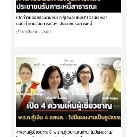
เปิดคำวินิจฉัยส่วนตน พ.ร.ก.กู้เงิน4แสนล.(1) จิรนิติ หะวา
นนท์:ทำลายวินัยการเงินฯ-ประชาชนรับภาระหนี้
09 สิงหาคม 2569
4 พยานผู้เชี่ยวชาญ ชี้ 'พ.ร.ก.กู้เงิน4แสนล้าน' ไม่มีแผนงาน/