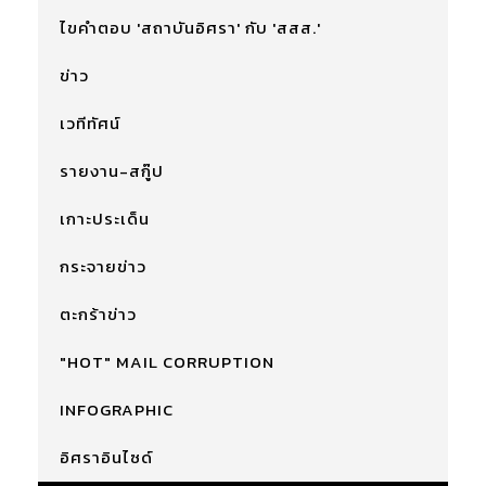
ไขคำตอบ 'สถาบันอิศรา' กับ 'สสส.'
ข่าว
เวทีทัศน์
รายงาน-สกู๊ป
เกาะประเด็น
กระจายข่าว
ตะกร้าข่าว
"HOT" MAIL CORRUPTION
INFOGRAPHIC
อิศราอินไซด์