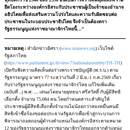
ยึดโยงระหว่างองค์กรอิสระกับประชาชนผู้เป็นเจ้าของอำนาจ
อธิปไตยเพื่อส่งเสริมความโปร่งใสและความรับผิดชอบต่อ
ประชาชนในระบอบประชาธิปไตย จึงจำเป็นต้องตรา
รัฐธรรมนูญแห่งราชอาณาจักรไทยนี้…”
หมายเหตุ :
สำนักข่าวอิศรา (
www.isranews.org
) เว็บไซต์
รัฐสภาไทย
(
https://www.parliament.go.th/view/7/nationalassembly/TH-TH
)
เปิดรับฟังความคิดเห็นต่อร่างพระราชบัญญัติ (พ.ร.บ.) ตาม
รัฐธรรมนูญ มาตรา 77 ระหว่างวันที่ 2 มิ.ย.-1 ก.ค.2569 เกี่ยว
กับร่างรัฐธรรมนูญแห่งราชอาณาจักรไทย แก้ไขเพิ่มเติม
(ฉบับที่ ..) พ.ศ. .... เสนอโดยนายยุทธนา ศรีสวัสดิ์ กับผู้มีสิทธิ
เลือกตั้ง จำนวน 75,084 คน โดยกำหนดสาระสำคัญให้
ประชาชนผู้มีสิทธิเลือกตั้งจำนวนไม่น้อยกว่าสองหมื่นคนมี
สิทธิเข้าชื่อร้องขอต่อประธานรัฐสภาเพื่อเข้าสู่กระบวนการ
พิจารณาถอดถอนผู้ดำรงตำแหน่งในองค์กรอิสระตามหมวด
12 ของรัฐธรรมนูญแห่งราชอาณาจักรไทยออกจากตำแหน่ง