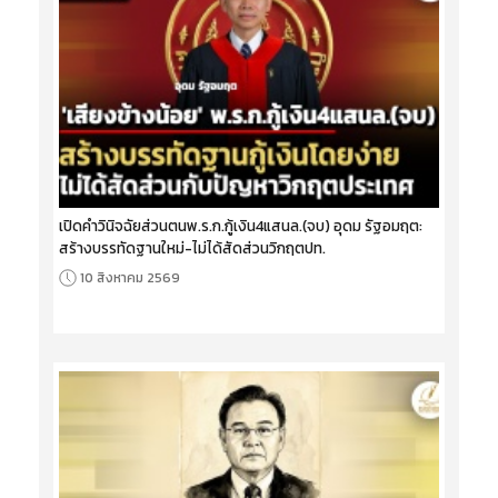
เปิดคำวินิจฉัยส่วนตนพ.ร.ก.กู้เงิน4แสนล.(จบ) อุดม รัฐอมฤต:
สร้างบรรทัดฐานใหม่-ไม่ได้สัดส่วนวิกฤตปท.
10 สิงหาคม 2569