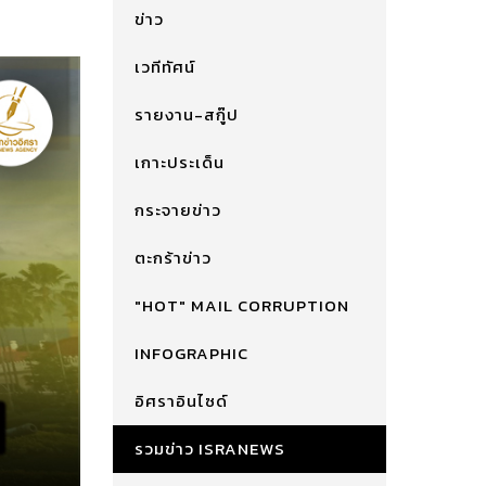
ข่าว
เวทีทัศน์
รายงาน-สกู๊ป
เกาะประเด็น
กระจายข่าว
ตะกร้าข่าว
"HOT" MAIL CORRUPTION
INFOGRAPHIC
อิศราอินไซด์
รวมข่าว ISRANEWS