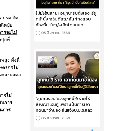
ไม่มีเส้นสาย! 'อนุทิน' รับตั้งเอง 'ธีรุ
รอบรม จัด
ตม์' นั่ง 'อธิบดีสถ.' ลั่น 'โกงสอบ
ท้องถิ่น' ใหญ่-เล็กโดนหมด
ิตปุ๋ย
งการจะไม่
05 สิงหาคม 2569
๋ยที่
สูง ทั้งนี้
กษตรกรไม่
จะส่งผลต่อ
อาจไม่
‘สุขสมรวย’แจงลูกหนี้ 9 รายไร้
กับการ
สัญญาเงินกู้ เพราะเป็นการเอา
ที่ดินมาจำนอง ยันแจ้งป.ป.ช.แล้ว
ผนการ
05 สิงหาคม 2569