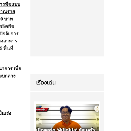
หารพืชแบบ
ะมาณราย
00 บาท
ผลิตพืช
ัจจัยการ
ทางอาหาร
ื้นที่
าการ เพื่อ
 งบกลาง
เรื่องเด่น
็นเร่ง