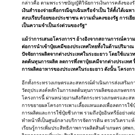
กล่าวคือ ตามพระราชบัญญัติวินัยการเงินการคลังของรั
เงินสำรองจ่ายเพื่อกรณีฉุกเฉินหรือจำเป็น ให้ตั้งได้
สงบเรียบร้อยของประชาชน ความมั่นคงของรัฐ การเยีย
เป็นความจำเป็นเร่งด่วนของรัฐ”
แม้ว่าการเสนอโครงการฯ อ้างอิงจากสถานการณ์ความไ
ต่อการนำเข้าปุ๋ยเคมีของประเทศไทยทั้งในด้านปริมา
ปัจจัยการผลิตจากต่างประเทศในระยะยาว โดยใช้แนวทางกา
ลดต้นทุนการผลิต ลดการพึ่งพาปุ๋ยเคมีจากต่างประเทศ 
การผลิตอาหารของประเทศในระยะยาว ดังนั้น โครงการฯ จึ
อีกทั้งกระทรวงเกษตรและสหกรณ์ดำเนินการส่งเสริมการผล
วัตถุประสงค์หลักในการลดต้นทุนการผลิตของเกษตรกรลดกา
โครงการนี้ ผ่านหน่วยงานสังกัดกระทรวงเกษตรและสหกร
การขยายผลโครงการเพาะเลี้ยงแหนแดงเพื่อลดการใช้ปุ๋ยย
การผลิตและการใช้ปุ๋ยชีวภาพ รวมถึงปุ๋ยอินทรีย์อย่างต่อ
ทำหน้าที่เป็นศูนย์กลางบริการจัดการดิน ตรวจวิเครา
เรียนรู้การเพิ่มประสิทธิภาพการผลิตสินค้าเกษตร (ศพก.