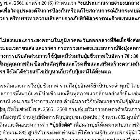
ฐ พ.ศ. 2561 มาตรา 20 (6) กำหนดว่า
“งบประมาณรายจ่ายงบกลาง
เฉพาะเพื่อวัตถุประสงค์ในการป้องกันหรือแก้ไขสถานการณ์อันกระทบ
วยา หรือบรรเทาความเสียหายจากภัยพิบัติสาธารณะร้ายแรงและภา
ม่สงบและภาวะสงครามในภูมิภาคตะวันออกกลางที่ยืดเยื้อซึ่งส่
ณ ระยะเวลาขนส่ง และราคา กระทรวงเกษตรและสหกรณ์จึงมุ่งลดกา
รปรับสัดส่วนการใช้ปุ๋ยเคมีร่วมกับปุ๋ยชีวภาพในอัตรา 70 : 30 เ
ฟื้นฟูคุณภาพดิน ป้องกันศัตรูพืชและโรคพืชและเสริมสร้างความมั่
งไม่ได้ช่วยแก้ไขปัญหาเกี่ยวกับปุ๋ยเคมีได้ทั้งหมด
ิตและการใช้ปุ๋ยชีวภาพ รวมถึงปุ๋ยอินทรีย์ เป็นประจำทุกปี โดย
รพึ่งพาปุ๋ยเคมีนำเข้า และฟื้นฟูสภาพแวดล้อมอย่างยั่งยืน เช่น
ณ์ เช่น กรมวิชาการเกษตร ดำเนินการวิจัยพัฒนาสายพันธุ์จุลินท
ูเรียในช่วงปี พ.ศ. 2565 - 2568 กรมส่งเสริมการเกษตรดำเนินการ
เนื่องทุกปี ผ่านศูนย์จัดการดินปุ๋ยชุมชน (ศดปช.) จำนวน 882 ศูนย์ท
ะห์ดินและจัดอบรมการทำ
“ปุ๋ยสั่งตัด”
เพื่อผสมปุ๋ยให้เหมาะกับสภาพดิ
) จำนวน 882 ศูนย์ทั่วประเทศ ทำหน้าที่ให้ความรู้กับเกษตรกรผู้นำ