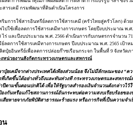
รผลิต การพัฒนาคุณภาพผลผลิต การตลาด การแปรรูป ฯลฯ ซึ่งรวมถ
และสารเคมี กรมพัฒนาที่ดินดำเนินโครงการ
สริมการใช้สารอินทรีย์ลดการใช้สารเคมี (ครัวไทยสู่ครัวโลก) ด้วย
าพไปใช้เพื่อลดการใช้สารเคมีทางการเกษตร โดยปีงบประมาณ พ.ศ.
008 ไร่ และปีงบประมาณ พ.ศ. 2566 ดำเนินการกับเกษตรกรจำนวน 71
อินทรีย์ลดการใช้สารเคมีทางการเกษตร ปีงบประมาณ พ.ศ. 2565 เป้าห
ลิตปุ๋ยอินทรีย์เพื่อลดการปล่อยก๊าซเรือนกระจก ในพื้นที่ 9 จังหวัด
ของหน่วยงานสังกัดกระทรวงเกษตรและสหกรณ์
พาปุ๋ยเคมีจากต่างประเทศได้เพียงส่วนน้อย จึงไม่มีลักษณะของ “ค
ที่เกิดขึ้นได้อย่างทั่วถึงและทันท่วงที กระทรวงเกษตรและสหกรณ
ามขั้นตอนปกติได้ เพื่อให้รัฐบาลสำรองเงินจำนวนดังกล่าวไว้ใ
่จะป้องกันหรือแก้ไขสถานการณ์อันกระทบต่อความสงบเรียบร้อยข
ียหายจากภัยพิบัติสาธารณะร้ายแรง หรือภารกิจที่เป็นความจําเป็
ือน