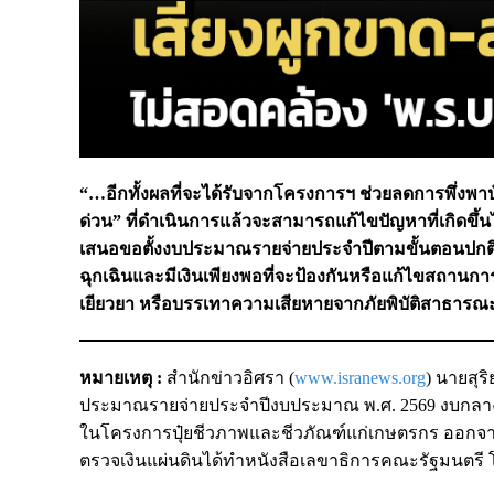
“…อีกทั้งผลที่จะได้รับจากโครงการฯ ช่วยลดการพึ่งพาป
ด่วน” ที่ดำเนินการแล้วจะสามารถแก้ไขปัญหาที่เกิดข
เสนอขอตั้งงบประมาณรายจ่ายประจำปีตามขั้นตอนปกติได
ฉุกเฉินและมีเงินเพียงพอที่จะป้องกันหรือแก้ไขสถา
เยียวยา หรือบรรเทาความเสียหายจากภัยพิบัติสาธารณะร
หมายเหตุ :
สำนักข่าวอิศรา (
www.isranews.org
) นายสุร
ประมาณรายจ่ายประจำปีงบประมาณ พ.ศ. 2569 งบกลาง ราย
ในโครงการปุ๋ยชีวภาพและชีวภัณฑ์แก่เกษตรกร ออกจากกา
ตรวจเงินแผ่นดินได้ทำหนังสือเลขาธิการคณะรัฐมนตรี โ