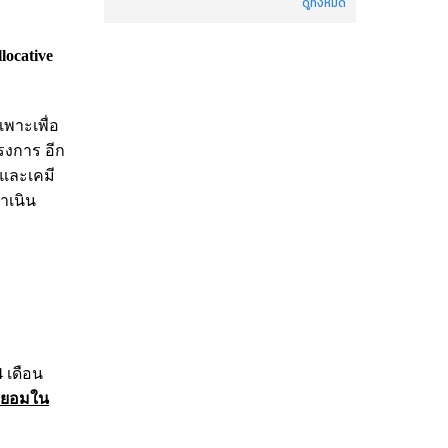
ดูทั้งหมด
ocative
พาะเพื่อ
รงการ อีก
ีและเคมี
ำเนิน
 เดือน
สมยอมใน