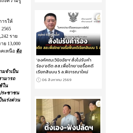
ึงความรู้
การให้
 2565
,242 ราย
มาย 13,000
ภาคเหนือ
ดัง
‘องค์คณะวินิจฉัยฯ’สั่งไม่รับคำ
ร้อง‘อดีต สส.เพื่อไทย’ขอรื้อคดี
เรียกสินบน 5 ล.พิจารณาใหม่
วามจำเป็น
์สามารถ
06 สิงหาคม 2569
ช้ใน
องประชาชน
นเร่งด่วน