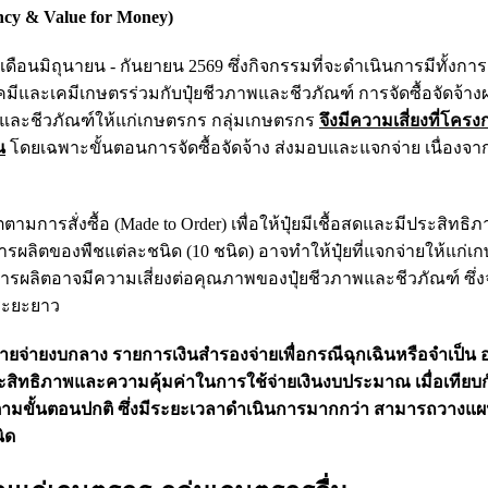
ncy & Value for Money)
ดือนมิถุนายน - กันยายน 2569 ซึ่งกิจกรรมที่จะดำเนินการมีทั้งกา
มีและเคมีเกษตรร่วมกับปุ๋ยชีวภาพและชีวภัณฑ์ การจัดซื้อจัดจ้างผล
และชีวภัณฑ์ให้แก่เกษตรกร กลุ่มเกษตรกร
จึงมีความเสี่ยงที่โคร
น
โดยเฉพาะขั้นตอนการจัดซื้อจัดจ้าง ส่งมอบและแจกจ่าย เนื่องจากปุ
ตตามการสั่งซื้อ (Made to Order) เพื่อให้ปุ๋ยมีเชื้อสดและมีประสิทธิภาพ
ิตของพืชแต่ละชนิด (10 ชนิด) อาจทำให้ปุ๋ยที่แจกจ่ายให้แก่เ
การผลิตอาจมีความเสี่ยงต่อคุณภาพของปุ๋ยชีวภาพและชีวภัณฑ์ ซึ่ง
นระยะยาว
จ่ายงบกลาง รายการเงินสำรองจ่ายเพื่อกรณีฉุกเฉินหรือจำเป็น 
ิทธิภาพและความคุ้มค่าในการใช้จ่ายเงินงบประมาณ เมื่อเทียบ
ามขั้นตอนปกติ ซึ่งมีระยะเวลาดำเนินการมากกว่า สามารถวางแ
ิด