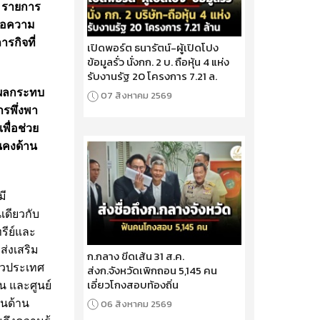
 รายการ
ต่อความ
รกิจที่
เปิดพอร์ต ธนารัตน์-ผู้เปิดโปง
ข้อมูลรั่ว นั่งกก. 2 บ. ถือหุ้น 4 แห่ง
รับงานรัฐ 20 โครงการ 7.21 ล.
งผลกระทบ
07 สิงหาคม 2569
รพึ่งพา
พื่อช่วย
นคงด้าน
มี
เดียวกับ
รีย์และ
ส่งเสริม
ก.กลาง ขีดเส้น 31 ส.ค.
ั่วประเทศ
ส่งก.จังหวัดเพิกถอน 5,145 คน
เอี่ยวโกงสอบท้องถิ่น
น และศูนย์
ในด้าน
06 สิงหาคม 2569