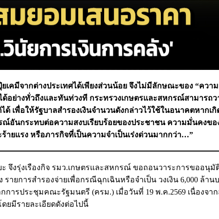
ุ๋ยเคมีจากต่างประเทศได้เพียงส่วนน้อย จึงไม่มีลักษณะของ “ความจ
ึ้นได้อย่างทั่วถึงและทันท่วงที กระทรวงเกษตรและสหกรณ์สามาร
้ เพื่อให้รัฐบาลสำรองเงินจำนวนดังกล่าวไว้ใช้ในอนาคตหากเกิด
นการณ์อันกระทบต่อความสงบเรียบร้อยของประชาชน ความมั่นคงของ
้ายแรง หรือภารกิจที่เป็นความจําเป็นเร่งด่วนมากกว่า…”
ิยะ จึงรุ่งเรืองกิจ รมว.เกษตรและสหกรณ์ ขอถอนวาระการขออนุมัต
การสำรองจ่ายเพื่อกรณีฉุกเฉินหรือจำเป็น วงเงิน 6,000 ล้านบา
รประชุมคณะรัฐมนตรี (ครม.) เมื่อวันที่ 19 พ.ค.2569 เนื่องจา
ดยมีรายละเอียดดังต่อไปนี้