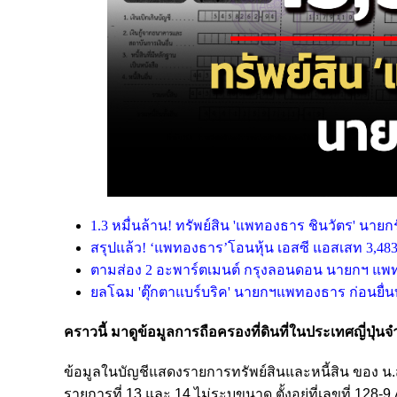
1.3 หมื่นล้าน! ทรัพย์สิน 'แพทองธาร ชินวัตร' นายกรั
สรุปแล้ว! ‘แพทองธาร’โอนหุ้น เอสซี แอสเสท 3,483.6
ตามส่อง 2 อะพาร์ตเมนต์ กรุงลอนดอน นายกฯ แพทองธา
ยลโฉม 'ตุ๊กตาแบร์บริค' นายกฯแพทองธาร ก่อนยื่นบัญ
คราวนี้ มาดูข้อมูลการถือครองที่ดินที่ในประเทศญี่ปุ่
ข้อมูลในบัญชีแสดงรายการทรัพย์สินและหนี้สิน ของ น.ส.
รายการที่ 13 และ 14 ไม่ระบุขนาด ตั้งอยู่ที่เลขที่ 1