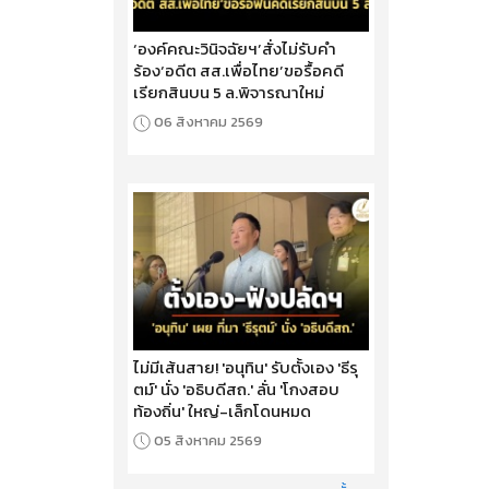
‘องค์คณะวินิจฉัยฯ’สั่งไม่รับคำ
ร้อง‘อดีต สส.เพื่อไทย’ขอรื้อคดี
เรียกสินบน 5 ล.พิจารณาใหม่
06 สิงหาคม 2569
ไม่มีเส้นสาย! 'อนุทิน' รับตั้งเอง 'ธีรุ
ตม์' นั่ง 'อธิบดีสถ.' ลั่น 'โกงสอบ
ท้องถิ่น' ใหญ่-เล็กโดนหมด
05 สิงหาคม 2569