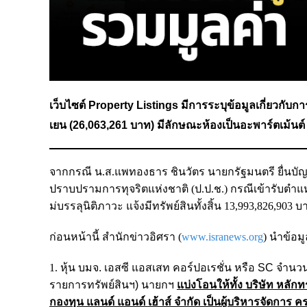
เว็บไซต์ Property Listings มีการระบุข้อมูลเกี่ยวกับการข
เยน (26,063,261 บาท) มีลักษณะห้องเป็นอะพาร์ตเม้นต
จากกรณี
น.ส.แพทองธาร ชินวัตร นายกรัฐมนตรี ยื่น
บัญ
ปราบปรามการทุจริตแห่งชาติ (ป.ป.ช.)
กรณีเข้ารับตำแหน่
ม่บรรลุนิติภาวะ แจ้งมีทรัพย์สินทั้งสิ้น 13,993,826,903 บา
ก่อนหน้านี้ สำนักข่าวอิศรา (
www.isranews.org
) นำข้อม
1.
หุ้น บมจ. เอสซี แอสเสท คอร์ปอเรชั่น หรือ SC จำนวน
รายการทรัพย์สินฯ) นายกฯ
แบ่งโอนให้ทั้ง บริษัท หลัก
กองทุน แลนด์ แอนด์ เฮ้าส์ จำกัด เป็นผู้บริหารจัดการ ค