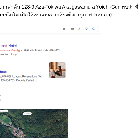
์ จากคำค้น 128-9 Aza-Tokiwa Akaigawamura Yoichi-Gun พบว่า ที่ตั
ro ฮอกไกโด เปิดให้เช่าและขายห้องด้วย (ดูภาพประกอบ)
้