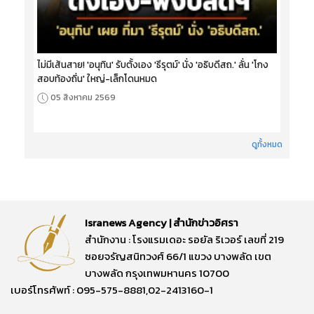
ไม่มีเส้นสาย! 'อนุทิน' รับตั้งเอง 'ธีรุตม์' นั่ง 'อธิบดีสถ.' ลั่น 'โกง
สอบท้องถิ่น' ใหญ่-เล็กโดนหมด
05 สิงหาคม 2569
ดูทั้งหมด
Isranews Agency | สำนักข่าวอิศรา
สำนักงาน : โรงแรมเดอะ รอยัล ริเวอร์ เลขที่ 219
ซอยจรัญสนิทวงศ์ 66/1 แขวง บางพลัด เขต
บางพลัด กรุงเทพมหานคร 10700
เบอร์โทรศัพท์ : 095-575-8881,02-2413160-1