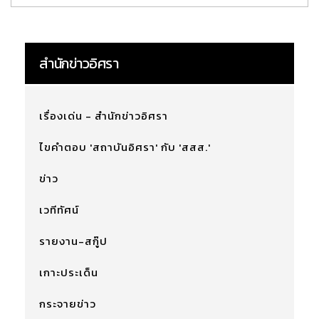
สำนักข่าวอิศรา
เรื่องเด่น - สำนักข่าวอิศรา
ไขคำตอบ 'สถาบันอิศรา' กับ 'สสส.'
ข่าว
เวทีทัศน์
รายงาน-สกู๊ป
เกาะประเด็น
กระจายข่าว