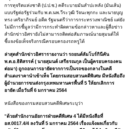
การทุจริตแห่งชาติ (ป.ป.ช.) คดีระบายมันสำปะหลัง (มันเส้น)
แบบรัฐต่อรัฐร่วมกับ พ.ต.นพ.วีระวุฒิ วัจนะพุกกะ และนายบุญ
ทรง เตริยาภิรมย์ อดีต รัฐมนตรีว่าการกระทรวงพาณิชย์ แต่ยัง
ไม่มีการชี้มูลว่ามีการกระทำผิดตามข้อกล่าวหาและผู้สื่อข่าว
สำนักข่าวอิศรายังไม่สามารถติดต่อสัมภาษณ์นายสุมนต์ให้
ชี้แจงข้อเท็จจริงกรณีครอบครองรถหรูได้
ล่าสุดสำนักข่าวอิศรารายงานว่า รถยนต์ลัมโบร์กินีคัน
พ.ต.อ.ธิติสรรค์ ( นายสุมนต์ เสรีธรณกุล เป็นผู้ครอบครองคน
ต่อมา) ถูกถอนการอายัดจากการเป็นรถของกลางในคดี
สำแดงราคานำเข้าเท็จ โดยกรมสอบสวนคดีพิเศษ มีหนังสือถึง
ผู้อำนวยการขนส่งกรุงเทพมหานครพื้นที่ 5 ให้ยกเลิกการ
อายัด เมื่อวันที่ 6 มกราคม 2564
หนังสือของกรมสอบสวนคดีพิเศษระบุว่า
“ด้วยสำนักงานอัยการฝ่ายคดีพิเศษ 4 ได้มีหนังสือที่
อส.0017.4/4 ลงวันที่ 5 มกราคม 2564 เรื่องแจ้งผลเกี่ยวกับ