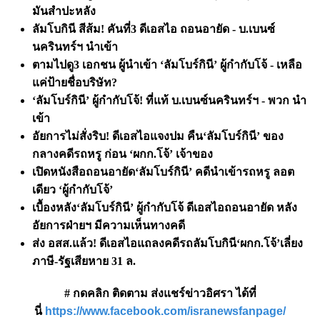
มันสำปะหลัง
ลัมโบกินี สีส้ม! คันที่
3 ดีเอสไอ ถอนอายัด - บ.เบนซ์
นครินทร์ฯ นำเข้า
ตามไปดู
3 เอกชน ผู้นำเข้า ‘ลัมโบร์กินี’ ผู้กำกับโจ้ - เหลือ
แค่ป้ายชื่อบริษัท?
‘ลัมโบร์กินี’ ผู้กำกับโจ้! ที่แท้ บ.เบนซ์นครินทร์ฯ - พวก นำ
เข้า
อัยการไม่สั่งริบ! ดีเอสไอแจงปม คืน
‘ลัมโบร์กินี’ ของ
กลางคดีรถหรู ก่อน ‘ผกก.โจ้’ เจ้าของ
เปิดหนังสือถอนอายัด
‘ลัมโบร์กินี’ คดีนำเข้ารถหรู ลอต
เดียว ‘ผู้กำกับโจ้’
เบื้องหลัง
‘ลัมโบร์กินี’ ผู้กำกับโจ้ ดีเอสไอถอนอายัด หลัง
อัยการฝ่ายฯ มีความเห็นทางคดี
ส่ง อสส.แล้ว! ดีเอสไอแถลงคดีรถลัมโบกินี
‘ผกก.โจ้’เลี่ยง
ภาษี-รัฐเสียหาย 31 ล.
# กดคลิก ติดตาม ส่งแชร์ข่าวอิศรา ได้ที่
นี่
https://www.facebook.com/isranewsfanpage/