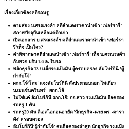
เรื่องเกี่ยวข้องคดีรถหรู
ตามส่อง บ.ศรณรงค์ฯ คดีสำแดงราคานำเข้า ‘เฟอร์รารี่’
สภาพปัจจุบันเหลือแค่ตึกเก่า
เปิดเอกสาร บ.ศรณรงค์ฯ คดีสำแดงราคานำเข้า ‘เฟอร์รา
รี่’เท็จ เป็นใคร?
คำพิพากษาคดีสำแดงนำเข้า ‘เฟอร์รารี่’ เท็จ บ.ศรณรงค์ฯ
กับพวก ปรับ 1.6 ล. ริบรถ
พลิกธุรกิจ
13 บ.เสี่ยรง.แป้งมัน ผู้ครอบครอง ลัมโบร์กินี ‘ผู้
กำกับโจ้’
ผกก.โจ้
'โดม' แจงลัมโบร์กินี สั่งประกอบนอก ไม่เกี่ยว
บ.เบนซ์นครินทร์ - ผกก.โจ้
ไม่ใช่แค่ ลัมโบร์กินี ผกก.โจ้! กก.สาว รง.แป้งมัน ถือครอง
รถหรู
1 คัน
รถหรู
20 คัน ดีเอสไอถอนอายัด 'นักธุรกิจ -นาย ตร. -ดารา
ดัง' ครอบครอง
ลัมโบร์กินี
‘ผู้กำกับโจ้’ คนถือครองล่าสุด นักธุรกิจ รง.แป้ง