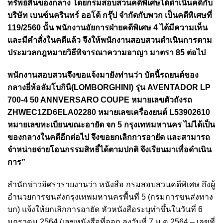
ทรัพย์สินของกลาง โดยกรมสอบสวนคดีพิเศษได้ดำเนินคดีกับ
บริษัท เบนซ์นครินทร์ ออโต้ กรุ๊ป จำกัดกับพวก เป็นคดีพิเศษที่
119/2560 นั้น พนักงานอัยการฝ่ายคดีพิเศษ 4 ได้มีความเห็น
และมีคำสั่งในคดีแล้ว จึงให้พนักงานสอบสวนดำเนินการตาม
ประมวลกฎหมายวิธีพิจารณาความอาญา มาตรา 85 ต่อไป
พนักงานสอบสวนจึงขอแจ้งมายังท่านว่า บัดนี้รถยนต์ของ
กลางยี่ห้อลัมโบกินี(LOMBORGHINI) รุ่น AVENTADOR LP
700-4 50 ANNVERSARO COUPE หมายเลขตัวถังรถ
ZHWEC1ZD6ELA02280 หมายเลขเครื่องยนต์ L53902610
หมายเลขทะเบียนขณะอายัด จก 5 กรุงเทพมหานคร ไม่ได้เป็น
ของกลางในคดีอีกต่อไป จึงขอยกเลิกการอายัด และสามารถ
จำหน่ายจ่ายโอนกรรมสิทธิ์ได้ตามปกติ จึงเรียนมาเพื่อดำเนิน
การ”
สำนักข่าวอิศรารายงานว่า หนังสือ กรมสอบสวนคดีพิเศษ ถึงผู้
อำนวยการขนส่งกรุงเทพมหานครพื้นที่ 5 (กรมการขนส่งทาง
บก) แจ้งให้ยกเลิกการอายัด หัวหนังสือระบุทำขึ้นในวันที่ 6
มกราคม 2564 (เลขหนังสือที่ออก ลงวันที่ 7 ม.ค.2564 – เลขที่