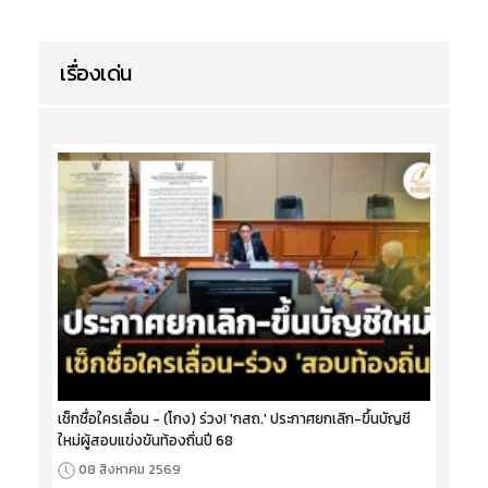
เรื่องเด่น
เช็กชื่อใครเลื่อน - (โกง) ร่วง! 'กสถ.' ประกาศยกเลิก-ขึ้นบัญชี
ใหม่ผู้สอบแข่งขันท้องถิ่นปี 68
08 สิงหาคม 2569