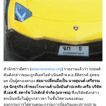
สำนักข่าวอิศรา (
www.isranews.org
) รายงานแล้วว่า รถยนต์
คันดังกล่าวขณะถูกดีเอสไอดำเนินคดี พ.ต.อ.ธิติสรรค์ อุทธน
ผล เป็นผู้ครองครอง
ต่อมาเปลี่ยนมือเป็น นายสุมนต์ เสรีธรณ
กุล นักธุรกิจ เจ้าของโรงงานค้าแป้งมันสำปะหลัง เครือ บริษัท
พี.เอส.ซี. สตาร์ช โปรดักส์ จำกัด (มหาชน)
ซึ่งบริษัทดังกล่าว
ตกเป็นหนึ่งในผู้ถูกกล่าวหา ในชั้นไต่สวนของคณะ
อนุกรรมการไต่สวนคณะกรรมการป้องกันและปราบปราม