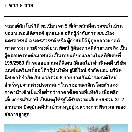
1 จาก 8 ราย
รถยนต์ลัมโบร์กินี ทะเบียน จก 5 ที่เจ้าหน้าที่ตรวจพบในบ้าน
ของ พ.ต.อ.ธิติสรรค์ อุทธนผล อดีตผู้กำกับการ สภ.เมือง
นครสวรรค์ จ.นครสวรรค์ หรือ ผู้กำกับโจ้ ผู้ถูกกล่าวหาคดี
ฆาตกรรม นายจิรพงศ์ ธนะพัฒน์ ผู้ต้องหาคดีค้ายาเสพติด เป็น
ผู้ครอบครองต่อมาพบว่าเป็นรถยนต์ของกลางในคดีพิเศษที่
199/2560 ที่กรมสอบสวนคดีพิเศษ (ดีเอสไอ) ดำเนินคดี บริษัท
เบนซ์นครินทร์ ออโต้กรุ๊ป บริษัท จูบิลี่ไลน์ จำกัด และ บริษัท
นิช คาร์ จำกัด กับ พวกรวม 8 ราย ร่วมกันนำรถยนต์ใหม่
สำเร็จรูปจากต่างประเทศมาในราชอาณาจักรโดยสำแดง
ราคานำเข้าเป็นเท็จต่ำกว่าราคาซื้อขายที่แท้จริง เพื่อหลีก
เลี่ยงการเสียภาษี เป็นเหตุให้รัฐได้รับความเสียหาย รวม 31.2
ล้านบาท ปัจจุบันคดีนำเข้ารถหรูอยู่ระหว่างการพิจารณาของ
อัยการสูงสุด