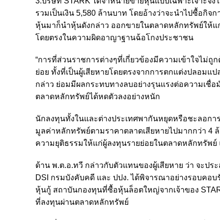
3.บริษัท STARK ได้จำหน่ายขายหุ้นแบบเฉพาะเจาะจงให
รวมเป็นเงิน 5,580 ล้านบาท โดยอ้างว่าจะนำไปซื้อกิจ
หุ้นมาก็นำหุ้นดังกล่าว ออกขายในตลาดหลักทรัพย์ให้แก่ผู
โดยตรงในความผิดอาญาฐานฉ้อโกงประชาชน
“การที่ส่วนราชการต่างๆที่เกี่ยวข้องมีความเข้าใจไม่
ย่อย ทั้งที่เป็นผู้เสียหายโดยตรงจากการตกแต่งปลอมแ
กล่าว ย่อมมีผลกระทบทางลบอย่างรุนแรงต่อความเชื่อมั
ตลาดหลักทรัพย์ได้หดตัวลงอย่างหนัก
นักลงทุนทั้งในและต่างประเทศพากันหยุดหรือชะลอกา
มูลค่าหลักทรัพย์ตามราคาตลาดเสียหายไปมากกว่า 4 ล
ความยุติธรรมให้แก่ผู้ลงทุนรายย่อยในตลาดหลักทรัพย์ 
ด้าน พ.ต.อ.ทวี กล่าวกับตัวแทนของผู้เสียหาย ว่า จะปร
DSI กรมบังคับคดี และ ปปง. ได้พิจารณาอย่างรอบคอบรัดกุม
หุ้นกู้ สถาบันกองทุนที่ซื้อหุ้นล็อตใหญ่จากเจ้าของ STA
ที่ลงทุนผ่านตลาดหลักทรัพย์