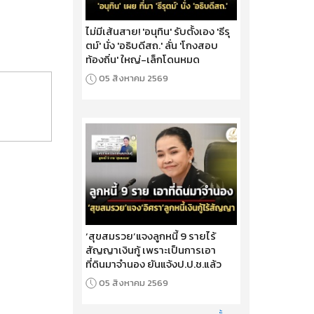
ไม่มีเส้นสาย! 'อนุทิน' รับตั้งเอง 'ธีรุ
ตม์' นั่ง 'อธิบดีสถ.' ลั่น 'โกงสอบ
ท้องถิ่น' ใหญ่-เล็กโดนหมด
05 สิงหาคม 2569
‘สุขสมรวย’แจงลูกหนี้ 9 รายไร้
สัญญาเงินกู้ เพราะเป็นการเอา
ที่ดินมาจำนอง ยันแจ้งป.ป.ช.แล้ว
05 สิงหาคม 2569