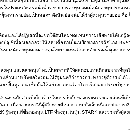
้กับนักลงทุนประเภทสถาบันจำนวน 1,500 ล้านหุ้น ในราคาหุ้นละ
การในประเทศเยอรมนี เพื่อขยายการลงทุน แต่เมื่อนักลงทุนประเภท
้ลงทุนรายย่อยเป็นทอดๆ ดังนั้น ย่อมนับได้ว่าผู้ลงทุนรายย่อย คือ ผ
ถูกต้อง และได้ปฏิเสธที่จะชดใช้สินไหมทดแทนความเสียหายให้แก่ผู้
ปลงบัญชีเท็จ หลอกลวงให้หลงเชื่อตกเป็นเหยื่อของการฉ้อโกงประช
่นของนักลงทุนต่อตลาดทุนไทย จะเห็นได้ว่าหลังกรณีนี้ มูลค่าการ
รลงทุน และตลาดหุ้นไทยเป็นตลาดที่ให้ผลตอบแทนติดลบมากที่สุ
้านล้านบาท จึงขอวิงวอนให้รัฐมนตรีว่าการกระทรวงยุติธรรมได้
และฟื้นฟูความเชื่อมั่นให้แก่ตลาดทุนไทยโดยเร็ว”นายประเสริฐ กล
ะสานงานกับส่วนที่เกี่ยวข้องในการกำกับของกระทรวงและส่วนที่เกี่
 เนื่องจากกรณีนี้ผู้เสียหายมีหลายส่วน ทั้งเจ้าหนี้สถาบันการเงิน
RK ผู้ลงทุนที่ซื้อกองทุน LTF ที่ลงทุนในหุ้น STARK และรวมทั้งผู้ล