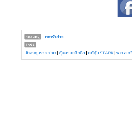
ตะกร้าข่าว
หมวดหมู่
TAGS
นักลงทุนรายย่อย
|
คุ้มครองสิทธิฯ
|
คดีหุ้น STARK
|
พ.ต.อ.ท