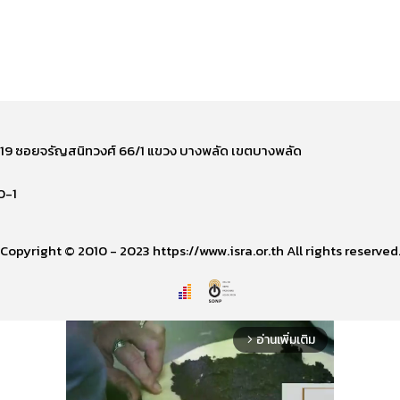
ี่ 219 ซอยจรัญสนิทวงศ์ 66/1 แขวง บางพลัด เขตบางพลัด
0-1
Copyright © 2010 - 2023 https://www.isra.or.th All rights reserved
อ่านเพิ่มเติม
arrow_forward_ios