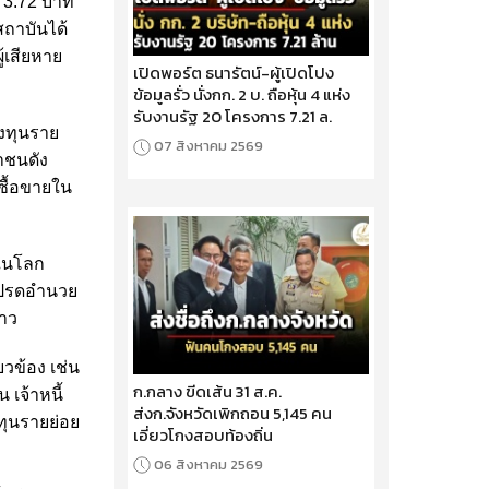
 3.72 บาท
สถาบันได้
ู้เสียหาย
เปิดพอร์ต ธนารัตน์-ผู้เปิดโปง
ข้อมูลรั่ว นั่งกก. 2 บ. ถือหุ้น 4 แห่ง
รับงานรัฐ 20 โครงการ 7.21 ล.
ลงทุนราย
07 สิงหาคม 2569
าชนดัง
ซื้อขายใน
ดในโลก
โปรดอำนวย
่าว
ยวข้อง เช่น
ก.กลาง ขีดเส้น 31 ส.ค.
 เจ้าหนี้
ส่งก.จังหวัดเพิกถอน 5,145 คน
งทุนรายย่อย
เอี่ยวโกงสอบท้องถิ่น
06 สิงหาคม 2569