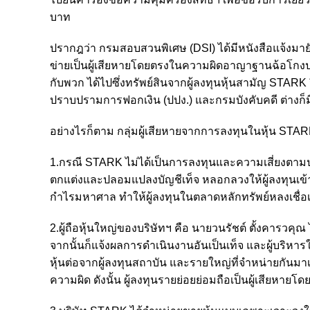
บาท
ปรากฎว่า กรมสอบสวนพิเศษ (DSI) ได้มีหนังสือแจ้งมายังผ
ข่ายเป็นผู้เสียหายโดยตรงในความผิดอาญาฐานฉ้อโกงป
กับพวก ได้ไปซึ่งทรัพย์สินจากผู้ลงทุนหุ้นสามัญ STA
ปราบปรามการฟอกเงิน (ปปง.) และกรมบังคับคดี ต่างก็
อย่างไรก็ตาม กลุ่มผู้เสียหายจากการลงทุนในหุ้น STARK 
1.กรณี STARK ไม่ได้เป็นการลงทุนและความเสี่ยงตามปก
ตกแต่งและปลอมแปลงบัญชีเท็จ หลอกลวงให้ผู้ลงทุนเข้
กำไรมหาศาล ทำให้ผู้ลงทุนในตลาดหลักทรัพย์หลงเชื่อเข
2.ผู้ถือหุ้นใหญ่ของบริษัทฯ คือ นายวนรัชต์ ตั้งคารวคุ
จากนั้นก็แจ้งผลการดำเนินงานอันเป็นเท็จ และผู้บริหารใ
หุ้นต่อจากผู้ลงทุนสถาบัน และรายใหญ่ที่จำหน่ายกันมาเ
ความผิด ดังนั้น ผู้ลงทุนรายย่อยย่อมถือเป็นผู้เสียหายโ