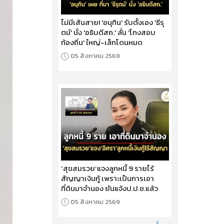
ไม่มีเส้นสาย! 'อนุทิน' รับตั้งเอง 'ธีรุ
ตม์' นั่ง 'อธิบดีสถ.' ลั่น 'โกงสอบ
ท้องถิ่น' ใหญ่-เล็กโดนหมด
05 สิงหาคม 2569
‘สุขสมรวย’แจงลูกหนี้ 9 รายไร้
สัญญาเงินกู้ เพราะเป็นการเอา
ที่ดินมาจำนอง ยันแจ้งป.ป.ช.แล้ว
05 สิงหาคม 2569