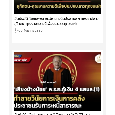
เปิดประวัติ 'ไซสมพอน พมวิหาน' อดีตประธานสภาแห่งชาติลาว
อุทิศตน-คุณงามความดีเพื่อปย.ปชช.ทุกชนเผ่า
09 สิงหาคม 2569
เปิดคำวินิจฉัยส่วนตน พ.ร.ก.กู้เงิน4แสนล.(1) จิรนิติ หะวา