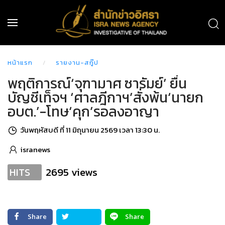
หน้าแรก
รายงาน-สกู๊ป
พฤติการณ์‘จุฑามาศ ซารัมย์’ ยื่น
บัญชีเท็จฯ ‘ศาลฎีกาฯ’สั่งพ้น‘นายก
อบต.’-โทษ‘คุก’รอลงอาญา
วันพฤหัสบดี ที่ 11 มิถุนายน 2569 เวลา 13:30 น.
isranews
2695 views
HITS
Share
Share