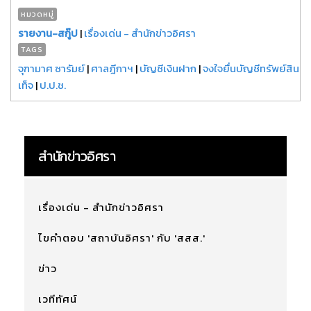
หมวดหมู่
รายงาน-สกู๊ป
|
เรื่องเด่น - สำนักข่าวอิศรา
TAGS
จุฑามาศ ซารัมย์
|
ศาลฎีกาฯ
|
บัญชีเงินฝาก
|
จงใจยื่นบัญชีทรัพย์สิน
เท็จ
|
ป.ป.ช.
สำนักข่าวอิศรา
เรื่องเด่น - สำนักข่าวอิศรา
ไขคำตอบ 'สถาบันอิศรา' กับ 'สสส.'
ข่าว
เวทีทัศน์