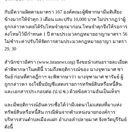
กับมีความผิดตามมาตรา 167 องค์คณะผู้พิพากษามีมติเสียง
ข้างมากให้จำคุก 3 เดือน และปรับ 10,000 บาท ไม่ปรากฏว่าผู้
ถูกกล่าวหาเคยได้รับโทษจำคุกมาก่อน โทษจำคุกจึงให้รอการ
ลงโทษไว้มีกำหนด 1 ปี ตามประมวลกฎหมายอาญามาตรา 56
ไม่ชำระค่าปรับให้จัดการตามประมวลกฎหมายอาญา มาตรา
29, 30
สำนักข่าวอิศรา (www.isranews.org) จึงขอนำเสนอรายละเอียด
คำพิพากษาในคดีนี้ รวมถึงพฤติการณ์ของ นางจุฑามาศ ซา
รัมย์ ก่อนที่ศาลฎีกาฯ จะพิพากษาว่า นางจุฑามาศ ซารัมย์ ผู้
ถูกกล่าวหา จงใจยื่นบัญชีแสดงรายการทรัพย์สินหรือหนี้สิน
และเอกสารประกอบต่อ (ป.ป.ช.) ด้วยข้อความอันเป็นเท็จฯ
และมีพฤติการณ์อันควรเชื่อได้ว่ามีเจตนาไม่แสดงที่มาแห่ง
ทรัพย์สินหรือหนี้สิน กรณีพ้นจากตำแหน่งนายกองค์การ
บริหารส่วนตำบลเมืองแฝก อำเภอลำปลายมาศ จังหวัดบุรีรัมย์
ดังนี้