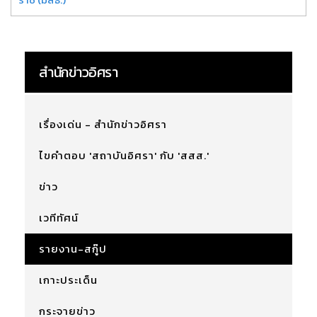
สำนักข่าวอิศรา
เรื่องเด่น - สำนักข่าวอิศรา
ไขคำตอบ 'สถาบันอิศรา' กับ 'สสส.'
ข่าว
เวทีทัศน์
รายงาน-สกู๊ป
เกาะประเด็น
กระจายข่าว