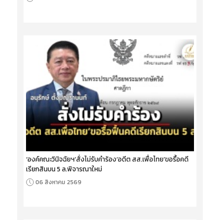
‘องค์คณะวินิจฉัยฯ’สั่งไม่รับคำร้อง‘อดีต สส.เพื่อไทย’ขอรื้อคดี
เรียกสินบน 5 ล.พิจารณาใหม่
06 สิงหาคม 2569