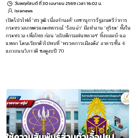
วันพฤหัสบดี ที่ 30 เมษายน 2569 เวลา 16:02 น.
Isranews
เปิดโปรไฟล์ 'สรวุฒิ เนื่องจำนงค์' เลขานุการรัฐมนตรีว่าการ
กระทรวงเกษตรและสหกรณ์ 'ร้อนฉ่า' มือทำงาน 'สุริยะ' ทั้งใน
กระทรวง-เพื่อไทย ก่อน 'อธิบดีกรมฝนหลวงฯ' ทิ้งบอมบ์-แฉ
แหลก โดนเรียกตัวไปพบที่ 'พรรคการเมืองดัง' อาคารชั้น 4
แถวถนนวิภาวดี ขอดูงบปี 70