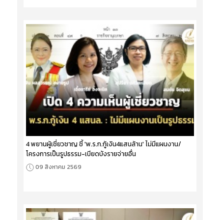
4 พยานผู้เชี่ยวชาญ ชี้ 'พ.ร.ก.กู้เงิน4แสนล้าน' ไม่มีแผนงาน/
โครงการเป็นรูปธรรม-เบียดบังรายจ่ายอื่น
09 สิงหาคม 2569