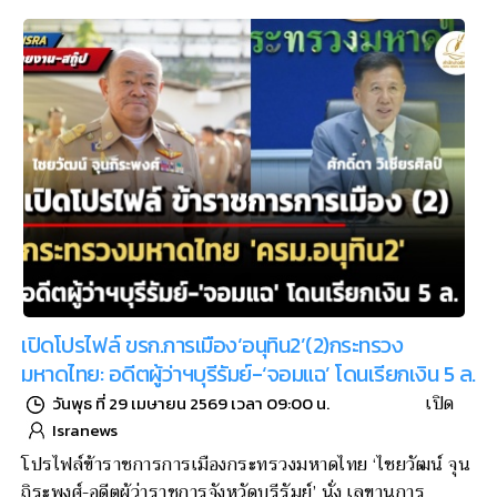
เปิดโปรไฟล์ ขรก.การเมือง‘อนุทิน2’(2)กระทรวง
มหาดไทย: อดีตผู้ว่าฯบุรีรัมย์-‘จอมแฉ’ โดนเรียกเงิน 5 ล.
เปิด
วันพุธ ที่ 29 เมษายน 2569 เวลา 09:00 น.
Isranews
โปรไฟล์ข้าราชการการเมืองกระทรวงมหาดไทย ‘ไชยวัฒน์ จุน
ถิระพงศ์-อดีตผู้ว่าราชการจังหวัดบุรีรัมย์’ นั่ง เลขานุการ