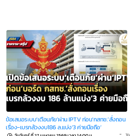
ข้อเสนอระบบ‘เตือนภัย’ผ่าน IPTV ก่อน‘กสทช.’สั่งถอน
เรื่อง-เบรกล้วงงบ186 ล.แบ่ง‘3 ค่ายมือถือ’
“…3)
วันจันทร์ ที่ 27 เมษายน 2569 เวลา 14:00 น.