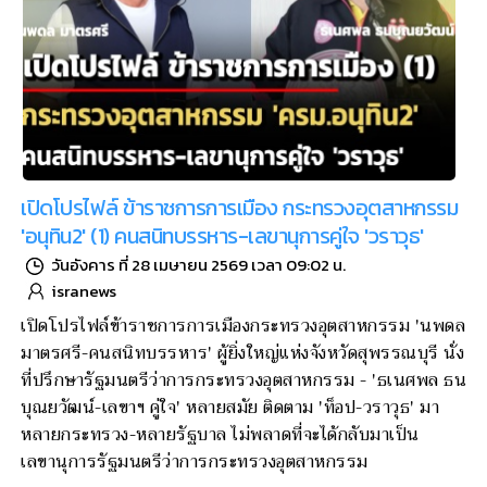
เปิดโปรไฟล์ ข้าราชการการเมือง กระทรวงอุตสาหกรรม
'อนุทิน2' (1) คนสนิทบรรหาร-เลขานุการคู่ใจ 'วราวุธ'
วันอังคาร ที่ 28 เมษายน 2569 เวลา 09:02 น.
isranews
เปิดโปรไฟล์ข้าราชการการเมืองกระทรวงอุตสาหกรรม 'นพดล
มาตรศรี-คนสนิทบรรหาร' ผู้ยิ่งใหญ่แห่งจังหวัดสุพรรณบุรี นั่ง
ที่ปรึกษารัฐมนตรีว่าการกระทรวงอุตสาหกรรม - 'ธเนศพล ธน
บุณยวัฒน์-เลขาฯ คู่ใจ' หลายสมัย ติดตาม 'ท็อป-วราวุธ' มา
หลายกระทรวง-หลายรัฐบาล ไม่พลาดที่จะได้กลับมาเป็น
เลขานุการรัฐมนตรีว่าการกระทรวงอุตสาหกรรม