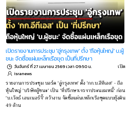
เปิดรายงานการประชุม 'อู่กรุงเทพ' ตั้ง 'ถือหุ้นใหญ่' บ.ผู้
ชนะ จัดซื้อแผ่นเหล็กเรือขุด เป็นที่ปรึกษา
เปิด
วันจันทร์ ที่ 27 เมษายน 2569 เวลา 09:50 น.
isranews
รายงานการประชุม บอร์ด 'อู่กรุงเทพ' ตั้ง 'กก.บ.อีทีเอส' - ถือ
หุ้นใหญ่ 'บริษัทผู้ชนะ' เป็น 'ที่ปรึกษาเจรจาประนอมหนี้' ก่อน
'บ.เว้ลธ์ เอนเนอร์จี้' คว้างาน จัดซื้อแผ่นเหล็กเรือขุดแบบยุ้งดิน
49 ล้าน