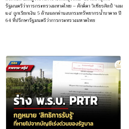
รัฐมนตรีว่าการกระทรวงมหาดไทย – ศักดิ์ดา วิเชียรศิลป์ ‘จอม
แฉ’ ถูกเรียกเงิน 5 ล้านแลกผ่านงบกรมทรัพยากรน้ำบาดาล ปี
64 ที่ปรึกษารัฐมนตรีว่าการกระทรวงมหาดไทย