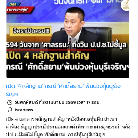
เปิด ‘4 หลักฐาน’ กรณี ‘ศักดิ์สยาม’ พ้นบ่วงหุ้นบุรีเจ
ริญฯ
วันพฤหัสบดี ที่ 30 เมษายน 2569 เวลา 17:18 น.
isranews
เปิด 4 เอกสารหลักฐานสำคัญ ‘หนังสือทวงหุ้นคืน,สำเนา
คำฟ้อง,สัญญาประนีประนอมและคำพิพากษาศาลอุทธรณ์’ หลัง
ป.ป.ช.มีมติไม่ชี้มูล ‘ศักดิ์สยาม’ กรณีหุ้นบุรีเจริญฯ