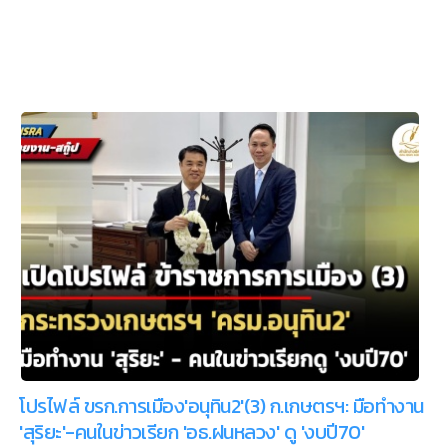
โปรไฟล์ ขรก.การเมือง'อนุทิน2'(3) ก.เกษตรฯ: มือทำงาน
'สุริยะ'-คนในข่าวเรียก 'อธ.ฝนหลวง' ดู 'งบปี70'