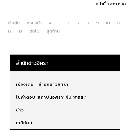
หน้าที่ 9 จาก 688
เริ่มต้น
ก่อนหน้า
4
5
6
7
8
9
10
11
12
13
ต่อไป
สุดท้าย
สำนักข่าวอิศรา
เรื่องเด่น - สำนักข่าวอิศรา
ไขคำตอบ 'สถาบันอิศรา' กับ 'สสส.'
ข่าว
เวทีทัศน์