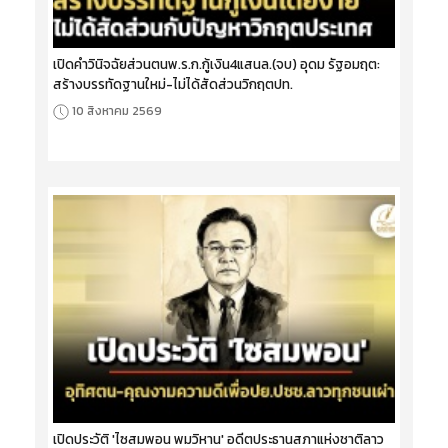
เปิดคำวินิจฉัยส่วนตนพ.ร.ก.กู้เงิน4แสนล.(จบ) อุดม รัฐอมฤต:
สร้างบรรทัดฐานใหม่-ไม่ได้สัดส่วนวิกฤตปท.
10 สิงหาคม 2569
เปิดประวัติ 'ไซสมพอน พมวิหาน' อดีตประธานสภาแห่งชาติลาว