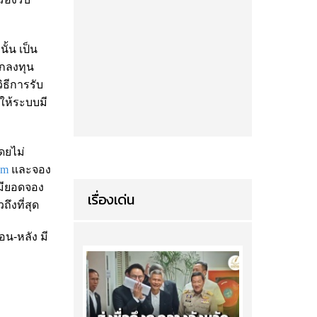
ั้น เป็น
ักลงทุน
วิธีการรับ
ให้ระบบมี
ดยไม่
om
และจอง
่มียอดจอง
เรื่องเด่น
ถึงที่สุด
น-หลัง มี