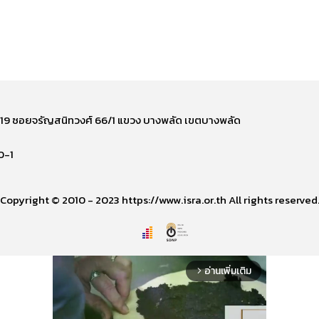
ี่ 219 ซอยจรัญสนิทวงศ์ 66/1 แขวง บางพลัด เขตบางพลัด
0-1
Copyright © 2010 - 2023 https://www.isra.or.th All rights reserved
อ่านเพิ่มเติม
arrow_forward_ios