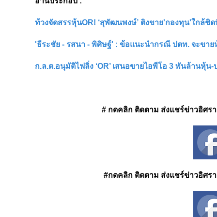
อ่านประกอบ :
ท้วงจัดสรรหุ้นOR! ‘สุพัฒนพงษ์’ ติงขาย'กองทุน'ใกล้ชิดท
'ธีระชัย - รสนา - พิศิษฐ์' : ข้อแนะนำกรณี ปตท. จะขาย
ก.ล.ต.อนุมัติไฟลิ่ง ‘OR’ เสนอขายไอพีโอ 3 พันล้านหุ้
# กดคลิก ติดตาม ส่งแชร์ข่าวอิศรา ได
#กดคลิก ติดตาม ส่งแชร์ข่าวอิศรา ได