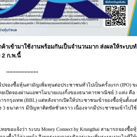
มีลูกค้าเข้ามาใช้งานพร้อมกันเป็นจำนวนมาก ส่งผลให้ระบบ
2 ก.พ.นี้
.....................
ั่วไปจองซื้อหุ้นสามัญเพิ่มทุนต่อประชาชนทั่วไปเป็นครั้งแรก (IPO) ข
ปิดจองผ่านแอพฯโมบาย​แบ​งกิ้ง​ของ​ธนาคาร​พาณิชย์​ 3​ แห่ง​ คือ​
ร​กรุงเทพ (BBL)​ แต่
หลังจากเปิดให้ประชาชนเข้าจองซื้อหุ้นตั้งแต
้ง 3 ธนาคาร มีปัญหาติดขัดชั่วคราว เนื่องจากมีประชาชนเข้าไปใช
ทยขอแจ้งว่า ระบบ Money Connect by Krungthai สามารถจองซื้อหุ้
งซื้อไว้ล่วงหน้า จึงยกระบบการบริการและเพิ่มระบบงานไอทีให้