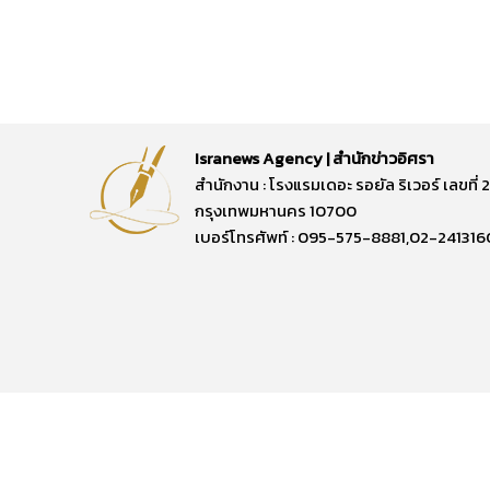
Isranews Agency | สำนักข่าวอิศรา
สำนักงาน : โรงแรมเดอะ รอยัล ริเวอร์ เลขท
กรุงเทพมหานคร 10700
เบอร์โทรศัพท์ : 095-575-8881,02-241316