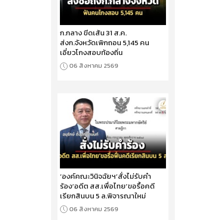
ก.กลาง ขีดเส้น 31 ส.ค.
ส่งก.จังหวัดเพิกถอน 5,145 คน
เอี่ยวโกงสอบท้องถิ่น
06 สิงหาคม 2569
‘องค์คณะวินิจฉัยฯ’สั่งไม่รับคำ
ร้อง‘อดีต สส.เพื่อไทย’ขอรื้อคดี
เรียกสินบน 5 ล.พิจารณาใหม่
06 สิงหาคม 2569