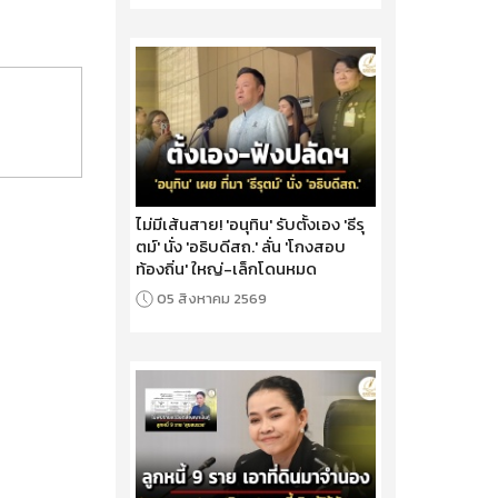
ไม่มีเส้นสาย! 'อนุทิน' รับตั้งเอง 'ธีรุ
ตม์' นั่ง 'อธิบดีสถ.' ลั่น 'โกงสอบ
ท้องถิ่น' ใหญ่-เล็กโดนหมด
05 สิงหาคม 2569