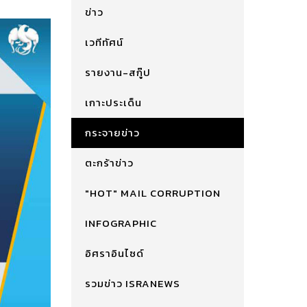
ข่าว
เวทีทัศน์
รายงาน-สกู๊ป
เกาะประเด็น
กระจายข่าว
ตะกร้าข่าว
"HOT" MAIL CORRUPTION
INFOGRAPHIC
อิศราอินไซด์
รวมข่าว ISRANEWS