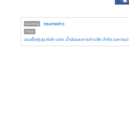
กระจายข่าว
หมวดหมู่
TAGS
จองซื้อหุ้น
|
บริษัท ปตท. น้ำมันและการค้าปลีก จำกัด (มหาชน)