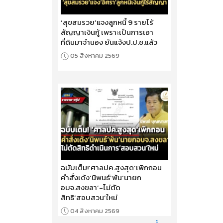
‘สุขสมรวย’แจงลูกหนี้ 9 รายไร้
สัญญาเงินกู้ เพราะเป็นการเอา
ที่ดินมาจำนอง ยันแจ้งป.ป.ช.แล้ว
05 สิงหาคม 2569
ฉบับเต็ม!‘ศาลปค.สูงสุด’เพิกถอน
คำสั่งเด้ง‘นิพนธ์’พ้น‘นายก
อบจ.สงขลา’-ไม่ตัด
สิทธิ‘สอบสวน’ใหม่
04 สิงหาคม 2569