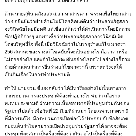
ยึดความถูกต้องเป็นหลัก” นายชวน กล่าว
ด้าน นายสุทิน คลังแสง ส.ส.มหาสารคาม พรรคเพื่อไทย กล่าว
ว่า ขอยืนยันว่าฝ่ายค้านไม่มีใครคิดแต่ต้นว่า ประธานรัฐสภา
จะวินิจฉัยโดยมีอคติ แต่เชื่อแต่ต้นว่าได้ดำเนินการโดยยึดตาม
ข้อปฏิบัติต่างๆ แต่เราเชื่อว่าประธานรัฐสภาอาจวินิจฉัยผิด
โดยบริสุทธิ์ใจ ทั้งนี้ เมื่อวินิจฉัยว่าไม่บรรจุร่างแก้ไข มาตรา
256 สถานะของร่างแก้ไขฉบับนี้จะเป็นอย่างไร ถือว่าตกหรือ
ไม่ตกอย่างไร และถ้าไม่ตกจะเดินอย่างไรต่อไป อย่างไรก็ตาม
ฝ่ายค้านเห็นว่าการยื่นร่างแก้ไขมาตรานี้ เพราะหวังจะให้
เป็นต้นเรื่องในการทำประชามติ
ทำให้ นายชวน ชี้แจงกลับว่า ได้มีหารืออย่างไม่เป็นทางการ
ว่ากระบวนการลงประชาติต้องทำอย่างไร พบว่า เมื่อร่าง
พ.ร.บ.ประชามติ ผ่านความเห็นชอบจากที่ประชุมร่วมกันของ
รัฐสภาไปแล้ว เมื่อวันที่ 22 มิ.ย.ที่ผ่านมา โดยเฉพาะมาตรา 9
ที่มีการแก้ไข มีกระบวนการเปิดช่องไว้ ประกอบกับข้อสังเกต
กมธ.เห็นว่าไม่สามารถเปิดประชุมร่วมรัฐสภาได้ อาจจะต้อง
ประชุมทีละสภา เป็นเรื่องที่ต้องว่ากันต่อไป เป็นเรื่องที่ต้อง