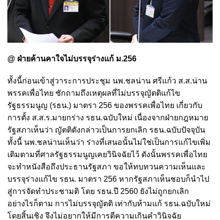
@ ฝ่ายค้านคาใจไม่บรรจุร่างแก้ ม.256
ทั้งนี้ก่อนเข้าสู่วาระการประชุม นพ.ชลน่าน ศรีแก้ว ส.ส.น่าน
พรรคเพื่อไทย ซักถามถึงเหตุผลที่ไม่บรรจุญัตติแก้ไข
รัฐธรรมนูญ (รธน.) มาตรา 256 ของพรรคเพื่อไทย เกี่ยวกับ
การตั้ง ส.ส.ร.มายกร่าง รธน.ฉบับใหม่ เนื่องจากฝ่ายกฎหมาย
รัฐสภาเห็นว่า ญัตติดังกล่าวเป็นการยกเลิก รธน.ฉบับปัจจุบัน
ทั้งนี้ นพ.ชลน่านเห็นว่า ร่างที่เสนอนั้นไม่ใช่เป็นการแก้ไขเพิ่ม
เติมตามที่ศาลรัฐธรรมนูญเคยวินิจฉัยไว้ ดังนั้นพรรคเพื่อไทย
จะทำหนังสือถึงประธานรัฐสภา ขอให้ทบทวนความเห็นและ
บรรจุร่างแก้ไข รธน. มาตรา 256 หากรัฐสภาเห็นชอบก็นำไป
สู่การจัดทำประชามติ โดย รธน.ปี 2560 ยังไม่ถูกยกเลิก
อย่างไรก็ตาม การไม่บรรจุญัตติ เท่ากับห้ามแก้ รธน.ฉบับใหม่
โดยสิ้นเชิง จึงไม่อยากให้มีการตีความเกินคำวินิจฉัย