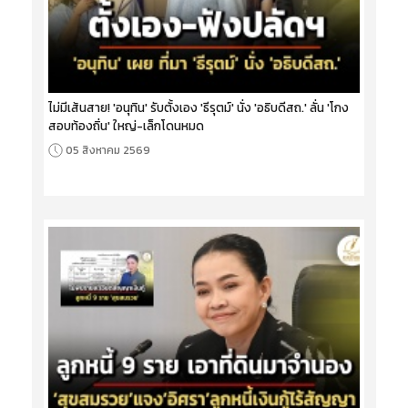
ไม่มีเส้นสาย! 'อนุทิน' รับตั้งเอง 'ธีรุตม์' นั่ง 'อธิบดีสถ.' ลั่น 'โกง
สอบท้องถิ่น' ใหญ่-เล็กโดนหมด
05 สิงหาคม 2569