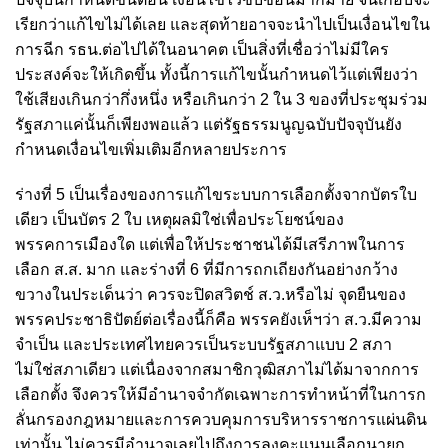
เรียกว่าแก้ไขไม่ได้เลย และสุดท้ายอาจจะนำไปเป็นเงื่อนไขใน
การฉีก รธน.ต่อไปได้ในอนาคต เป็นสิ่งที่เชื่อว่าไม่มีใคร
ประสงค์จะให้เกิดขึ้น ทั้งนี้การแก้ไขนั้นกำหนดไว้แต่เพียงว่า
ใช้เสียงเกินกว่ากึ่งหนึ่ง หรือเกินกว่า 2 ใน 3 ของที่ประชุมร่วม
รัฐสภาแค่นั้นก็เพียงพอแล้ว แต่รัฐธรรมนูญฉบับปัจจุบันยัง
กำหนดเงื่อนไขเพิ่มเติมอีกหลายประการ
ร่างที่ 5 เป็นเรื่องของการแก้ไขระบบการเลือกตั้งจากบัตรใบ
เดียว เป็นบัตร 2 ใบ เหตุผลมิใช่เพื่อประโยชน์ของ
พรรคการเมืองใด แต่เพื่อให้ประชาชนได้มีเสรีภาพในการ
เลือก ส.ส. มาก และร่างที่ 6 ที่มีการถกเถียงกันอย่างกว้าง
ขวางในประเด็นว่า ควรจะปิดสวิตช์ ส.ว.หรือไม่ จุดยืนของ
พรรคประชาธิปัตย์ต่อเรื่องนี้ก็คือ พรรคยังเห็ฯว่า ส.ว.มีความ
จำเป็น และประเทศไทยควรเป็นระบบรัฐสภาแบบ 2 สภา
ไม่ใช่สภาเดียว แต่เนื่องจากสมาชิกวุฒิสภาไม่ได้มาจากการ
เลือกตั้ง จึงควรให้มีอำนาจจำกัดเฉพาะการทำหน้าที่ในการก
ลั่นกรองกฎหมายและการควบคุมการบริหารราชการแผ่นดิน
เท่านั้น ไม่ควรมีอำนาจเลยไปถึงการลงคะแนนเลือกนายก