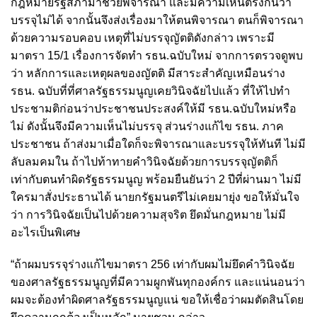
กฎหมายรัฐสภามาช่วยพิจารณา และมีความเห็นตรงกันว่า
บรรจุไม่ได้ จากนั้นจึงส่งเรื่องมาให้ตนพิจารณา ตนก็พิจารณา
ด้วยความรอบคอบ เหตุที่ไม่บรรจุญัตติดังกล่าว เพราะมี
มาตรา 15/1 เรื่องการจัดทำ รธน.ฉบับใหม่ จากการตรวจดูพบ
ว่า หลักการและเหตุผลของญัตติ มีสาระสำคัญเหมือนร่าง
รธน. ฉบับที่ที่ศาลรัฐธรรมนูญเคยวินิจฉัยไปแล้ว ที่ให้ไปทำ
ประชามติก่อนว่าประชาชนประสงค์ให้มี รธน.ฉบับใหม่หรือ
ไม่ ดังนั้นจึงมีความเห็นไม่บรรจุ ส่วนร่างแก้ไข รธน. ภาค
ประชาชน ถ้าส่งมาเมื่อใดก็จะพิจารณาและบรรจุให้ทันที ไม่มี
ลับลมคมใน ถ้าไปท้าทายคำวินิจฉัยด้วยการบรรจุญัตติก็
เท่ากับตนทำผิดรัฐธรรมนูญ พร้อมยืนยันว่า 2 ปีที่ผ่านมา ไม่มี
ใครมาสั่งประธานได้ นายกรัฐมนตรีไม่เคยมายุ่ง ขอให้มั่นใจ
ว่า การวินิจฉัยเป็นไปด้วยความสุจริต ยึดมั่นกฎหมาย ไม่มี
อะไรเป็นพิเศษ
“ถ้าผมบรรจุร่างแก้ไขมาตรา 256 เท่ากับผมไม่ยึดคำวินิจฉัย
ของศาลรัฐธรรมนูญที่มีความผูกพันทุกองค์กร และแน่นอนว่า
ผมจะต้องทำผิดศาลรัฐธรรมนูญแน่ ขอให้เชื่อว่าผมตัดสินโดย