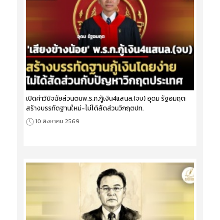
เปิดคำวินิจฉัยส่วนตนพ.ร.ก.กู้เงิน4แสนล.(จบ) อุดม รัฐอมฤต:
สร้างบรรทัดฐานใหม่-ไม่ได้สัดส่วนวิกฤตปท.
10 สิงหาคม 2569