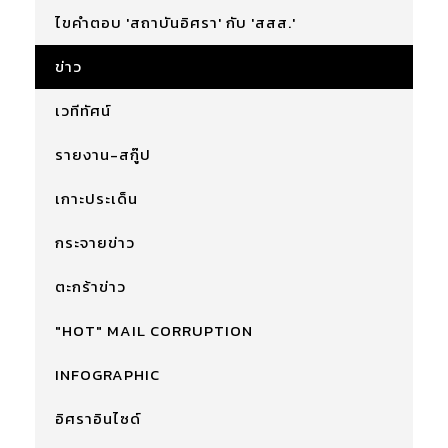
ไขคำตอบ 'สถาบันอิศรา' กับ 'สสส.'
ข่าว
เวทีทัศน์
รายงาน-สกู๊ป
เกาะประเด็น
กระจายข่าว
ตะกร้าข่าว
"HOT" MAIL CORRUPTION
INFOGRAPHIC
อิศราอินไซด์