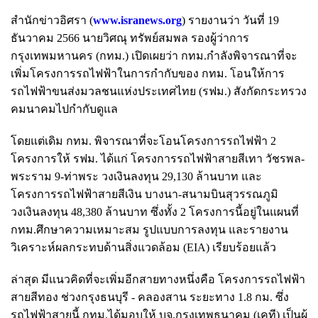
สำนักข่าวอิศรา (
www.isranews.org
) รายงานว่า วันที่ 19
ธันวาคม 2566 นายวิศณุ ทรัพย์สมพล รองผู้ว่าการ
กรุงเทพมหานคร (กทม.) เปิดเผยว่า กทม.กำลังพิจารณาที่จะ
เพิ่มโครงการรถไฟฟ้าในการกำกับของ กทม. โอนให้การ
รถไฟฟ้าขนส่งมวลชนแห่งประเทศไทย (รฟม.) สังกัดกระทรวง
คมนาคมไปกำกับดูแล
โดยแต่เดิม กทม. พิจารณาที่จะโอนโครงการรถไฟฟ้า 2
โครงการให้ รฟม. ได้แก่ โครงการรถไฟฟ้าสายสีเทา วัชรพล-
พระราม 9-ท่าพระ วงเงินลงทุน 29,130 ล้านบาท และ
โครงการรถไฟฟ้าสายสีเงิน บางนา-สนามบินสุวรรณภูมิ
วงเงินลงทุน 48,380 ล้านบาท ซึ่งทั้ง 2 โครงการนี้อยู่ในแผนที่
กทม.ศึกษาความเหมาะสม รูปแบบการลงทุน และรายงาน
วิเคราะห์ผลกระทบด้านสิ่งแวดล้อม (EIA) เรียบร้อยแล้ว
ล่าสุด มีแนวคิดที่จะเพิ่มอีกสายทางหนึ่งคือ โครงการรถไฟฟ้า
สายสีทอง ช่วงกรุงธนบุรี - คลองสาน ระยะทาง 1.8 กม. ซึ่ง
รถไฟฟ้าสายนี้ กทม.ได้มอบให้ บจ.กรุงเทพธนาคม (เคที) เป็นผู้