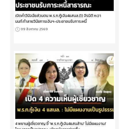
เปิดคำวินิจฉัยส่วนตน พ.ร.ก.กู้เงิน4แสนล.(1) จิรนิติ หะวา
นนท์:ทำลายวินัยการเงินฯ-ประชาชนรับภาระหนี้
09 สิงหาคม 2569
4 พยานผู้เชี่ยวชาญ ชี้ 'พ.ร.ก.กู้เงิน4แสนล้าน' ไม่มีแผนงาน/