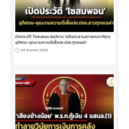
เปิดประวัติ 'ไซสมพอน พมวิหาน' อดีตประธานสภาแห่งชาติลาว
อุทิศตน-คุณงามความดีเพื่อปย.ปชช.ทุกชนเผ่า
09 สิงหาคม 2569