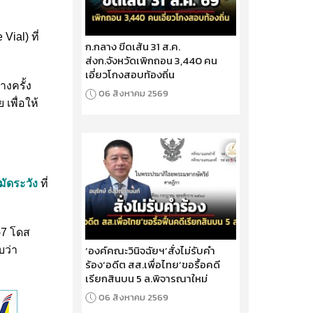
ial) ที่
ก.กลาง ขีดเส้น 31 ส.ค.
ส่งก.จังหวัดเพิกถอน 3,440 คน
เอี่ยวโกงสอบท้องถิ่น
างครั้ง
06 สิงหาคม 2569
เพื่อให้
มัดระวัง
ที่
-7 โดส
‘องค์คณะวินิจฉัยฯ’สั่งไม่รับคำ
บว่า
ร้อง‘อดีต สส.เพื่อไทย’ขอรื้อคดี
เรียกสินบน 5 ล.พิจารณาใหม่
06 สิงหาคม 2569