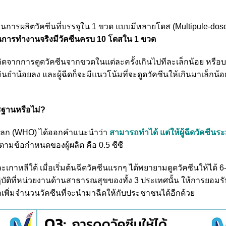
านการผลิตวัคซีนที่บรรจุใน 1 ขวด แบบมีหลายโดส (Multipule-dose V
ห้ในการทำงานจริงมีวัคซีนครบ 10 โดสใน 1 ขวด
่เกิดจากการดูดวัคซีนจากขวดในแต่ละครั้งเกินไปทีละเล็กน้อย หรือบ
ยำน้อยลง และผู้ฉีดก็จะมีแนวโน้มที่จะดูดวัคซีนให้เกินมาเล็กน้อย 
รฐานหรือไม่?
ัยโลก (WHO) ได้ออกคำแนะนำว่า
สามารถทำได้ แต่ให้ผู้ฉีดวัคซีนระ
ตามข้อกำหนดของผู้ผลิต คือ 0.5 ซีซี
าหลีใต้ เมื่อเริ่มต้นฉีดวัคซีนแรกๆ ได้พยายามดูดวัคซีนให้ได้ 6
ติที่หน่วยงานด้านสาธารณสุขของทั้ง 3 ประเทศนั้น ให้การยอมรั
พิ่มจำนวนวัคซีนที่จะนำมาฉีดให้กับประชาชนได้อีกด้วย