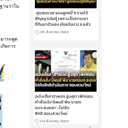
รฐานว่าใน
‘สุขสมรวย’แจงลูกหนี้ 9 รายไร้
สัญญาเงินกู้ เพราะเป็นการเอา
ที่ดินมาจำนอง ยันแจ้งป.ป.ช.แล้ว
05 สิงหาคม 2569
สามารถดูด
ะเกิดการ
ฉบับเต็ม!‘ศาลปค.สูงสุด’เพิกถอน
คำสั่งเด้ง‘นิพนธ์’พ้น‘นายก
อบจ.สงขลา’-ไม่ตัด
สิทธิ‘สอบสวน’ใหม่
04 สิงหาคม 2569