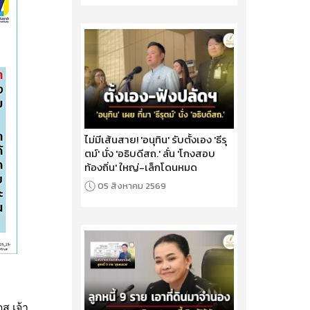
ไม่มีเส้นสาย! 'อนุทิน' รับตั้งเอง 'ธีรุ
ตม์' นั่ง 'อธิบดีสถ.' ลั่น 'โกงสอบ
ท้องถิ่น' ใหญ่-เล็กโดนหมด
05 สิงหาคม 2569
ส เจ้า