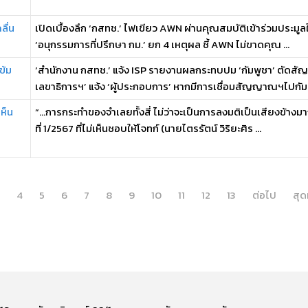
ลื่น
เปิดเบื้องลึก ‘กสทช.’ ไฟเขียว AWN ผ่านคุณสมบัติเข้าร่วมประมูล
‘อนุกรรมการที่ปรึกษา กม.’ ยก 4 เหตุผล ชี้ AWN ไม่ขาดคุณ ...
ข้ม
‘สำนักงาน กสทช.’ แจ้ง ISP รายงานผลกระทบปม ‘กัมพูชา’ ตัดสัญ
เลขาธิการฯ’ แจ้ง ‘ผู้ประกอบการ’ หากมีการเชื่อมสัญญาณฯไปกัม .
ห็น
“…การกระทำของจำเลยทั้งสี่ ไม่ว่าจะเป็นการลงมติเป็นเสียงข้างม
ที่ 1/2567 ที่ไม่เห็นชอบให้โจทก์ (นายไตรรัตน์ วิริยะศิร ...
4
5
6
7
8
9
10
11
12
13
ต่อไป
สุด