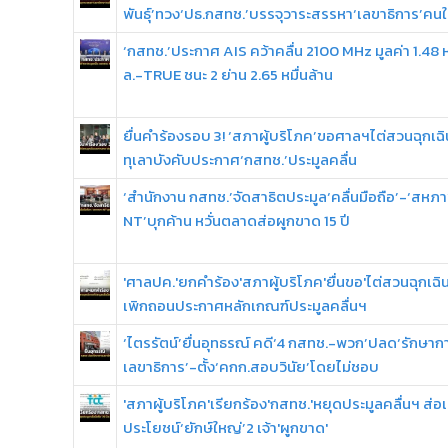
พันธุ์’ทวง‘ปธ.กสทช.’บรรจุวาระสรรหา‘เลขาธิการ’คนใ
‘กสทช.’ประกาศ AIS คว้าคลื่น 2100 MHz มูลค่า 1.48 ห
ล.-TRUE ชนะ 2 ย่าน 2.65 หมื่นล้าน
ยื่นคำร้องรอบ 3! ‘สภาผู้บริโภค’ขอศาลฯไต่สวนฉุกเฉ
ทุเลาบังคับประกาศ‘กสทช.’ประมูลคลื่น
‘สำนักงาน กสทช.’จัดสาธิตประมูล‘คลื่นมือถือ’-‘สหภ
NT’บุกค้าน หวั่นตลาดส่อผูกขาด 15 ปี
'ศาลปค.'ยกคำร้อง'สภาผู้บริโภค'ยื่นขอ'ไต่สวนฉุกเฉิ
เพิกถอนประกาศหลักเกณฑ์ประมูลคลื่นฯ
‘ไตรรัตน์’ยื่นอุทธรณ์ คดี‘4 กสทช.-พวก’ปลด‘รักษาก
เลขาธิการ’-ตั้ง‘คกก.สอบวินัย’โดยไม่ชอบ
'สภาผู้บริโภค'เรียกร้อง'กสทช.'หยุดประมูลคลื่นฯ ส่อเอ
ประโยชน์‘ยักษ์ใหญ่’2 เจ้า'ผูกขาด'