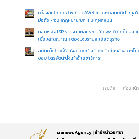
เบื้องลึก! กสทช.ไฟเขียว AWN ผ่านคุณสมบัติประมูล'ค
มือถือ'-'อนุฯกฎหมาย'ยก 4 เหตุผลหนุน
กสทช.สั่ง ISP รายงานผลกระทบ‘กัมพูชา’ตัดเน็ต-คุมเ
เชื่อมสัญญาณฯ ต้องแจ้งรายละเอียดธุรกิจ
ฉบับเต็ม! ยกฟ้อง‘4 กสทช.’ คดีลงมติเสียงข้างมากไม่เ
ชอบ‘ไตรรัตน์’นั่งเก้าอี้‘เลขาธิการ’
เริ่มต้น
ก่อนหน้า
Isranews Agency | สำนักข่าวอิศรา