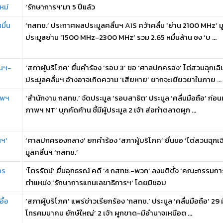
หม่
‘รักษาการฯ’มา 5 ปีแล้ว
มื่น
‘กสทช.’ ประกาศผลประมูลคลื่นฯ AIS คว้าคลื่น ‘ย่าน 2100 MHz’ มู
ประมูลย่าน ‘1500 MHz-2300 MHz’ รวม 2.65 หมื่นล้าน ชง ‘บ ...
ินฯ-
‘สภาผู้บริโภค’ ยื่นคำร้อง ‘รอบ 3’ ขอ ‘ศาลปกครอง’ ไต่สวนฉุกเฉ
ประมูลคลื่นฯ อ้างอาจเกิดความ ‘เสียหาย’ ยากจะเยียวยาในภาย ...
าพฯ
‘สำนักงาน กสทช.’ จัดประมูล ‘รอบสาธิต’ ประมูล ‘คลื่นมือถือ’ ก่อน
ภาพฯ NT’ บุกคัดค้าน ชี้มีผู้ประมูล 2 เจ้า ส่อทำตลาดผูก ...
นฯ'
‘ศาลปกครองกลาง’ ยกคำร้อง ‘สภาผู้บริโภค’ ยื่นขอ ‘ไต่สวนฉุก
มูลคลื่นฯ ‘กสทช.’
าร
‘ไตรรัตน์’ ยื่นอุทธรณ์ คดี ‘4 กสทช.-พวก’ ลงมติตั้ง ‘คณะกรรม
ตำแหน่ง ‘รักษาการแทนเลขาธิการฯ’ โดยมิชอบ
ื้อ
‘สภาผู้บริโภค’ แพร่ข่าวเรียกร้อง ‘กสทช.’ ประมูล ‘คลื่นมือถือ’ 29 มิ.
โทรคมนาคม ยักษ์ใหญ่’ 2 เจ้า ผูกขาด-มีอำนาจเหนือต ...