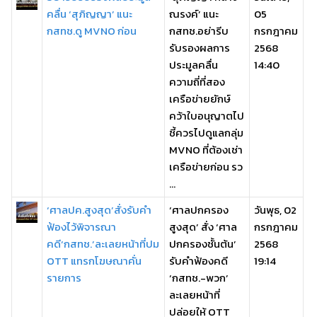
คลื่น ‘สุภิญญา’ แนะ
ณรงค์’ แนะ
05
กสทช.ดู MVNO ก่อน
กสทช.อย่ารีบ
กรกฎาคม
รับรองผลการ
2568
ประมูลคลื่น
14:40
ความถี่ที่สอง
เครือข่ายยักษ์
คว้าใบอนุญาตไป
ชี้ควรไปดูแลกลุ่ม
MVNO ที่ต้องเช่า
เครือข่ายก่อน รว
...
‘ศาลปค.สูงสุด’สั่งรับคำ
‘ศาลปกครอง
วันพุธ, 02
ฟ้องไว้พิจารณา
สูงสุด’ สั่ง ‘ศาล
กรกฎาคม
คดี‘กสทช.’ละเลยหน้าที่ปม
ปกครองชั้นต้น’
2568
OTT แทรกโฆษณาคั่น
รับคำฟ้องคดี
19:14
รายการ
‘กสทช.-พวก’
ละเลยหน้าที่
ปล่อยให้ OTT