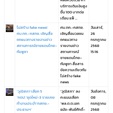
บริการเติมเงินสูง
ขึ้น 100 บาทต่อ
เดือน แพ็ ...
ไม่สร้าง fake news!
ศบ.ทก.-กสทช.
วันเสาร์,
ศบ.ทก.-กสทช. เชิญสื่อ
เชิญสื่อมวลชน
26
ถกแนวทางรายงานข่าว
ถกแนวทาง
กรกฎาคม
สถานการณ์ชายแดนไทย-
รายงานข่าว
2568
กัมพูชา
สถานการณ์
15:16
ชายแดนไทย-
กัมพูชา สื่อสาร
ข้อความเดียวกัน
ไม่สร้าง fake
news
‘วุฒิสภา’เลือก 5
‘วุฒิสภา’ ลง
วันอังคาร,
‘กตป.’ชุดใหม่-3 รายเคย
คะแนนเลือก
08
ทำงานประจำ‘กสทช.-
‘พล.ต.ต.เอก
กรกฎาคม
ประธานฯ’
ธนัช-พันธ์ศักดิ์-
2568