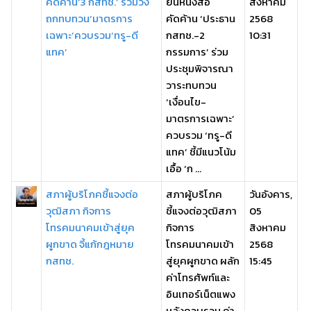
คัดค้าน‘3 กสทช.’ ร่วมวง
ยื่นหนังสือ
สิงหาคม
ถกทบทวน‘มาตรการ
คัดค้าน ‘ประธาน
2568
เฉพาะ’ควบรวม‘ทรู-ดี
กสทช.-2
10:31
แทค’
กรรมการ’ ร่วม
ประชุมพิจารณา
วาระทบทวน
‘เงื่อนไข-
มาตรการเฉพาะ’
ควบรวม ‘ทรู-ดี
แทค’ ชี้มีแนวโน้ม
เอื้อ ‘ก ...
สภาผู้บริโภคชี้แจงต่อ
สภาผู้บริโภค
วันอังคาร,
วุฒิสภา กิจการ
ชี้แจงต่อวุฒิสภา
05
โทรคมนาคมเข้าสู่ยุค
กิจการ
สิงหาคม
ผูกขาด จี้แก้กฎหมาย
โทรคมนาคมเข้า
2568
กสทช.
สู่ยุคผูกขาด ผลัก
15:45
ค่าโทรศัพท์และ
อินเทอร์เน็ตแพง
หลังควบรวม ค่า