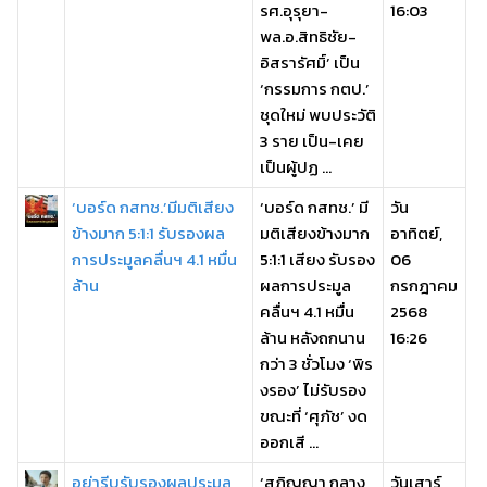
รศ.อุรุยา-
16:03
พล.อ.สิทธิชัย-
อิสรารัศมิ์’ เป็น
‘กรรมการ กตป.’
ชุดใหม่ พบประวัติ
3 ราย เป็น-เคย
เป็นผู้ปฏ ...
‘บอร์ด กสทช.’มีมติเสียง
‘บอร์ด กสทช.’ มี
วัน
ข้างมาก 5:1:1 รับรองผล
มติเสียงข้างมาก
อาทิตย์,
การประมูลคลื่นฯ 4.1 หมื่น
5:1:1 เสียง รับรอง
06
ล้าน
ผลการประมูล
กรกฎาคม
คลื่นฯ 4.1 หมื่น
2568
ล้าน หลังถกนาน
16:26
กว่า 3 ชั่วโมง ‘พิร
งรอง’ ไม่รับรอง
ขณะที่ ‘ศุภัช’ งด
ออกเสี ...
อย่ารีบรับรองผลประมูล
‘สุภิญญา กลาง
วันเสาร์,