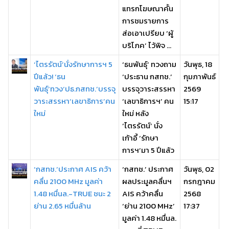
แทรกโฆษณาคั้น
การชมรายการ
ส่อเอาเปรียบ ‘ผู้
บริโภค’ ไว้พิจ ...
‘ไตรรัตน์’นั่งรักษาการฯ 5
‘ธนพันธุ์’ ทวงถาม
วันพุธ, 18
ปีแล้ว! ‘ธน
‘ประธาน กสทช.’
กุมภาพันธ์
พันธุ์’ทวง‘ปธ.กสทช.’บรรจุ
บรรจุวาระสรรหา
2569
วาระสรรหา‘เลขาธิการ’คน
‘เลขาธิการฯ’ คน
15:17
ใหม่
ใหม่ หลัง
‘ไตรรัตน์’ นั่ง
เก้าอี้ ‘รักษา
การฯ’มา 5 ปีแล้ว
‘กสทช.’ประกาศ AIS คว้า
‘กสทช.’ ประกาศ
วันพุธ, 02
คลื่น 2100 MHz มูลค่า
ผลประมูลคลื่นฯ
กรกฎาคม
1.48 หมื่นล.-TRUE ชนะ 2
AIS คว้าคลื่น
2568
ย่าน 2.65 หมื่นล้าน
‘ย่าน 2100 MHz’
17:37
มูลค่า 1.48 หมื่นล.