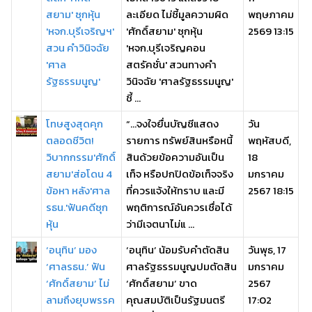
สยาม' ซุกหุ้น
ละเอียด ไม่ชี้มูลความผิด
พฤษภาคม
'หจก.บุรีเจริญฯ'
'ศักดิ์สยาม' ซุกหุ้น
2569 13:15
สวน คำวินิจฉัย
'หจก.บุรีเจริญคอน
'ศาล
สตรัคชั่น' สวนทางคำ
รัฐธรรมนูญ'
วินิจฉัย 'ศาลรัฐธรรมนูญ'
ชี้ ...
โทษสูงสุดคุก
“…จงใจยื่นบัญชีแสดง
วัน
ตลอดชีวิต!
รายการ ทรัพย์สินหรือหนี้
พฤหัสบดี,
วิบากกรรม'ศักดิ์
สินด้วยข้อความอันเป็น
18
สยาม'ส่อโดน 4
เท็จ หรือปกปิดข้อเท็จจริง
มกราคม
ข้อหา หลัง'ศาล
ที่ควรแจ้งให้ทราบ และมี
2567 18:15
รธน.'ฟันคดีซุก
พฤติการณ์อันควรเชื่อได้
หุ้น
ว่ามีเจตนาไม่แ ...
‘อนุทิน’ มอง
‘อนุทิน’ น้อมรับคำตัดสิน
วันพุธ, 17
‘ศาลรธน.’ ฟัน
ศาลรัฐธรรมนูญปมตัดสิน
มกราคม
‘ศักดิ์สยาม’ ไม่
‘ศักดิ์สยาม’ ขาด
2567
ลามถึงยุบพรรค
คุณสมบัติเป็นรัฐมนตรี
17:02