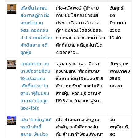
เท้ง ยื่น โสภณ
เท้ง-ณัฐพงษ์ ผู้นำฝ่าย
วันศุกร์,
ส่ง ศาลฎีกา ตั้ง
ค้าน ยื่น โสภณ ซารัมย์
05
คณะไต่สวน
ประธานรัฐสภา ส่ง ศาล
มิถุนายน
อิสระ ถอดถอน
ฎีกา ตั้งคณะไต่สวนอิสระ
2569
ป.ป.ช. ยกคำร้อง
ถอดถอน ป.ป.ช. ยกคำร้อง
10:40
ศักดิ์สยาม คดี
ศักดิ์สยาม คดีซุกหุ้น เปิด
ซุกหุ้น
4 ข้อกล่าว ...
‘สุขสมรวย’ ลง
‘สุขสมรวย’ เผย ‘อิศรา’
วันพุธ, 06
นามซื้อขายที่ดิน
ลงนามแทน ‘ศักดิ์สยาม’
พฤษภาคม
19 แปลง แทน
ซื้อขายที่ดิน 19 แปลง 51.5
2569
‘ศักดิ์สยาม’ ใน
ล้าน ‘ศุภวัฒน์’ แลกไม่คืน
06:30
ฐานะ ‘ผู้รับมอบ
สิทธิหุ้น ‘หจก.บุรีเจริญฯ’
อำนาจ’ เป็นลูก
119.5 ล้าน ในฐานะ ‘ผู้รับ ...
น้อง-ไว้ใจ
เปิด ‘4 หลักฐาน’
เปิด 4 เอกสารหลักฐาน
วัน
กรณี ‘ศักดิ์
สำคัญ ‘หนังสือทวงหุ้น
พฤหัสบดี,
สยาม’ พ้นบ่วง
คืน,สำเนาคำฟ้อง,สัญญา
30