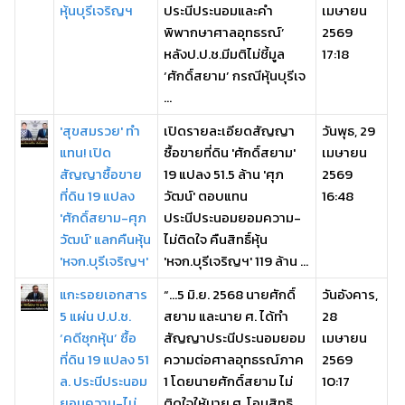
หุ้นบุรีเจริญฯ
ประนีประนอมและคำ
เมษายน
พิพากษาศาลอุทธรณ์’
2569
หลังป.ป.ช.มีมติไม่ชี้มูล
17:18
‘ศักดิ์สยาม’ กรณีหุ้นบุรีเจ
...
'สุขสมรวย' ทำ
เปิดรายละเอียดสัญญา
วันพุธ, 29
แทน! เปิด
ซื้อขายที่ดิน 'ศักดิ์สยาม'
เมษายน
สัญญาซื้อขาย
19 แปลง 51.5 ล้าน 'ศุภ
2569
ที่ดิน 19 แปลง
วัฒน์' ตอบแทน
16:48
'ศักดิ์สยาม-ศุภ
ประนีประนอมยอมความ-
วัฒน์' แลกคืนหุ้น
ไม่ติดใจ คืนสิทธิ์หุ้น
'หจก.บุรีเจริญฯ'
'หจก.บุรีเจริญฯ' 119 ล้าน ...
แกะรอยเอกสาร
“…5 มิ.ย. 2568 นายศักดิ์
วันอังคาร,
5 แผ่น ป.ป.ช.
สยาม และนาย ศ. ได้ทำ
28
‘คดีซุกหุ้น’ ซื้อ
สัญญาประนีประนอมยอม
เมษายน
ที่ดิน 19 แปลง 51
ความต่อศาลอุทธรณ์ภาค
2569
ล. ประนีประนอม
1 โดยนายศักดิ์สยาม ไม่
10:17
ยอมความ-ไม่
ติดใจให้นาย ศ. โอนสิทธิ