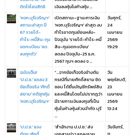
ติดใจโอนสิทธิ
เงินลงหุ้นในห้างหุ้น ...
'หจก.บุรีเจริญฯ'
เปิดสถานะ-ฐานะการเงิน
วันศุกร์,
สถานะล่าสุด ปี
'หจก.บุรีเจริญฯ' ล่าสุด งบ
24
67 รายได้-
กำไรขาดทุนย้อนหลัง-
เมษายน
กำไร-หนี้สิน-ทุน
ปัจจุบัน 'รายได้-กำไร-หนี้
2569
จดทะเบียน 'ลด
สิน-ทุนจดทะเบียน'
19:29
ลงทุกตัว'
ลดลง ปัจจุบัน-25 ธ.ค.
2567 ทุนฯ ลดลง จ ...
ฉบับเต็ม!
“…จากข้อเท็จจริงข้างต้น
วัน
'ป.ป.ช.' แถลง 3
กรณีที่นายศักดิ์สยาม ชิด
พฤหัสบดี,
ข้อเท็จจริง 'ศักดิ์
ชอบ ได้ยื่นบัญชีทรัพย์สิน
23
สยาม' คดีซุกหุ้น
และหนี้สินโดยไม่ปรากฏว่า
เมษายน
'หจก.บุรีเจริญฯ'
มีรายการเงินลงทุนที่เป็น
2569
หุ้นในห้างหุ้นส่วนจำกัด บุรี
13:24
...
'ป.ป.ช.' แจง
'สำนักงาน ป.ป.ช.' ส่ง
วันจันทร์,
ตีตก 'ศักดิ์
เอกสารข่าว แถลงราย
11