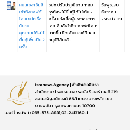
หนุนเอสเอ็มอี
ธปท.ปรับปรุงนิยาม ‘กลุ่ม
วันพุธ, 30
เข้าถึงซอฟต์
ธุรกิจ’-ให้ยื่นกู้ได้ไม่เกิน 2
ธันวาคม
โลน! ธปท.รื้อ
ครั้ง หวังเอื้อผู้ประกอบการ
2563 17:09
นิยาม
เอสเอ็มอีเข้าถึง ‘ซอฟต์โลน’
คุณสมบัติ-ให้
มากขึ้น ขีดเส้นแบงก์ยื่นขอ
ยื่นกู้เพิ่มเป็น 2
อนุมัติสินเชื ...
ครั้ง
Isranews Agency | สำนักข่าวอิศรา
สำนักงาน : โรงแรมเดอะ รอยัล ริเวอร์ เลขที่ 219
ซอยจรัญสนิทวงศ์ 66/1 แขวง บางพลัด เขต
บางพลัด กรุงเทพมหานคร 10700
เบอร์โทรศัพท์ : 095-575-8881,02-2413160-1