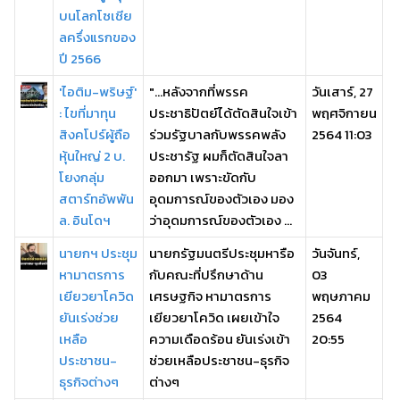
บนโลกโซเชีย
ลครึ่งแรกของ
ปี 2566
'ไอติม-พริษฐ์'
"...หลังจากที่พรรค
วันเสาร์, 27
: ไขที่มาทุน
ประชาธิปัตย์ได้ตัดสินใจเข้า
พฤศจิกายน
สิงคโปร์ผู้ถือ
ร่วมรัฐบาลกับพรรคพลัง
2564 11:03
หุ้นใหญ่ 2 บ.
ประชารัฐ ผมก็ตัดสินใจลา
โยงกลุ่ม
ออกมา เพราะขัดกับ
สตาร์ทอัพพัน
อุดมการณ์ของตัวเอง มอง
ล. อินโดฯ
ว่าอุดมการณ์ของตัวเอง ...
นายกฯ ประชุม
นายกรัฐมนตรีประชุมหารือ
วันจันทร์,
หามาตรการ
กับคณะที่ปรึกษาด้าน
03
เยียวยาโควิด
เศรษฐกิจ หามาตรการ
พฤษภาคม
ยันเร่งช่วย
เยียวยาโควิด เผยเข้าใจ
2564
เหลือ
ความเดือดร้อน ยันเร่งเข้า
20:55
ประชาชน-
ช่วยเหลือประชาชน-ธุรกิจ
ธุรกิจต่างๆ
ต่างๆ