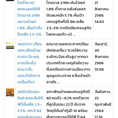
โตต่ำคาด!
ไตรมาส 2/66 เติบโตแค่
21
สศช.เผยจีดีพี
1.8% ต่ำคาด หลังส่งออก
สิงหาคม
ไตรมาส 2/66
ติดลบหนัก 5.7% หั่นเป้า
2566
ขยายตัวแค่
เศรษฐกิจทั้งปี 66 เหลือ
14:30
1.8%-หั่นเป้าทั้ง
2.5-3% จากปัจจัยเศรษฐกิจ
ปีเหลือ 2.5-3%
โลกชะลอตัว-เบิ ...
'แคนาดา' เตือน
แคนาดาออกประกาศเตือน
วันเสาร์,
นทท.เยือนไทย
นักท่องเที่ยว 'ควรใช้ความ
05
ควรระวัง เหตุ
ระมัดระวังระดับสูง' หากมา
สิงหาคม
การเมืองไม่
ประเทศไทย เหตุยังมีความ
2566
สงบ หวั่น
ตึงเครียดทางการเมือง การ
13:06
จนท.จำกัดการ
ชุมนุมประปราย หวั่นเจ้าหน้า
เคลื่อนไหว
อาจใช ...
เซ่นโควิดรอบ
สภาพัฒน์ฯเผยเศรษฐกิจปี
วันอังคาร,
ใหม่! สศช.หั่นจีดี
63 หดตัว -6.1% หดตัวมาก
23
พีปีนี้เหลือ 2.5-
ที่สุดในรอบ 22 ปี นับจาก
กุมภาพันธ์
3.5%-ศก.ปี 63
วิกฤติต้มยำกุ้งปี 41 พร้อม
2564
หดหนักสุดรอบ
หั่นคาดการณ์จีดีพี ปี 64
17:16