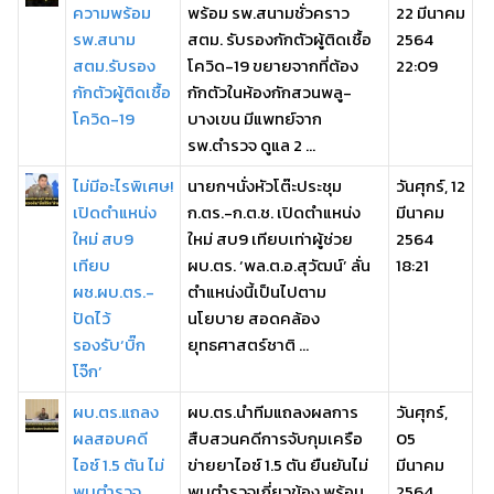
ความพร้อม
พร้อม รพ.สนามชั่วคราว
22 มีนาคม
รพ.สนาม
สตม. รับรองกักตัวผู้ติดเชื้อ
2564
สตม.รับรอง
โควิด-19 ขยายจากที่ต้อง
22:09
กักตัวผู้ติดเชื้อ
กักตัวในห้องกักสวนพลู-
โควิด-19
บางเขน มีแพทย์จาก
รพ.ตำรวจ ดูแล 2 ...
ไม่มีอะไรพิเศษ!
นายกฯนั่งหัวโต๊ะประชุม
วันศุกร์, 12
เปิดตำแหน่ง
ก.ตร.-ก.ต.ช. เปิดตำแหน่ง
มีนาคม
ใหม่ สบ9
ใหม่ สบ9 เทียบเท่าผู้ช่วย
2564
เทียบ
ผบ.ตร. ‘พล.ต.อ.สุวัฒน์’ ลั่น
18:21
ผช.ผบ.ตร.-
ตำแหน่งนี้เป็นไปตาม
ปัดไว้
นโยบาย สอดคล้อง
รองรับ‘บิ๊ก
ยุทธศาสตร์ชาติ ...
โจ๊ก’
ผบ.ตร.แถลง
ผบ.ตร.นำทีมแถลงผลการ
วันศุกร์,
ผลสอบคดี
สืบสวนคดีการจับกุมเครือ
05
ไอซ์ 1.5 ตัน ไม่
ข่ายยาไอซ์ 1.5 ตัน ยืนยันไม่
มีนาคม
พบตำรวจ
พบตำรวจเกี่ยวข้อง พร้อม
2564