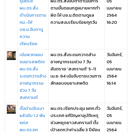
รุนแรง!
ผบ.ตร.สั่งจับตาดำเนินการ
05
ผบ.ตร.สั่ง
ตามขั้นตอนกฎหมายหากทำ
เมษายน
ดำเนินการตาม
ผิด ให้ บช.น.ติดตามดูแล
2564
กม.-ให้
ความสงบเรียบร้อยทุกวัน
16:20
บช.น.จับตาดู
ความ
เรียบร้อย
เน้นพวกลอบ
ผบ.ตร.สั่งระดมกวาดล้าง
วันจันทร์,
ขนยาเสพติด!
อาชญากรรมช่วง 7 วัน
05
ผบ.ตร.สั่ง
อันตราย ‘สงกรานต์’ 5-11
เมษายน
ระดมกวาดล้าง
เม.ย. 64 เน้นจับตาขบวนการ
2564
อาชญากรรม
ลักลอบขนยาเสพติด
16:14
ช่วง 7 วัน
สงกรานต์
ตั้งด่านจับเมา
ผบ.ตร.เรียกประชุม ผกก.ทั่ว
วันจันทร์,
แล้วขับ 1.2 พัน
ประเทศ แก้ปัญหาอุบัติเหตุ
05
แห่ง!
ช่วงหยุดยาวสงกรานต์ ตั้ง
เมษายน
ผบ.ตร.ถก
เป้าลดกว่าค่าเฉลี่ย 3 ปีย้อน
2564