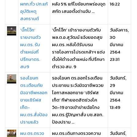
ผกก.ทั่ว ปท.แก้
หลัง 5% แก้ไขข้อบกพร่องจุด
16:22
อุบัติเหตุ
สกัด เสนอตั้งด่านจับ ...
สงกรานต์
‘บิ๊กโจ๊ก’
‘บิ๊กโจ๊ก’ เข้ารายงานตัวกับ
วันอังคาร,
รายงานตัว
พล.ต.อ.สุวัฒน์ แจ้งยอดสุข
30
ผบ.ตร. รับ
ผบ.ตร. หลังได้รับบรม
มีนาคม
ตำแหน่งที่
ราชโองการโปรดเกล้าฯ แต่ง
2564
ปรึกษาตร.
ตั้งให้ดำรงตำแหน่ง ที่ปรึกษา
23:31
สบ9
ตำรวจ สบ. 9
รองโฆษก
รองโฆษก ตร.ออกโรงเตือน
วันจันทร์,
ตร.เตือนภัย
ประชาชน ระวังมิจฉาชีพฉวย
29
มิจฉาชีพหลอก
โอกาสหลอกขาย ‘เซิร์ฟส
มีนาคม
ขายเซิร์ฟส
เก็ต’ กีฬายอดฮิตช่วงโค
2564
เก็ต-
วิด-19 อาจเข้าข่ายฉ้อโกง
13:49
ผบ.ตร.สั่งป้อง
ผบ.ตร.รู้ปัญหาสั่ง บช.สอท.
ปรามแล้ว
ป้องปราม ...
ผบ.ตร.ตรวจ
ผบ.ตร.เดินทางตรวจความ
วันจันทร์,