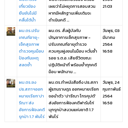
เกี่ยวข้อง
เผยว่าไม่หยุดการสอบสวน
21:03
ยืนยันไม่มี
หากมีหลักฐานเพิ่มเติมจะ
คลื่นใต้น้ำ
ดำเนินคดี ...
ผบ.ตร.ปรับ
ผบ.ตร. สั่งผู้บังคับ
วันพุธ, 03
เกณฑ์อายุ-
บัญชาการเช็คสุขภาพ -
มีนาคม
เช็คสุขภาพ
ปรับเกณฑ์อายุตำรวจ
2564
ตำรวจคุมม็อบ
ควบคุมฝูงชนในม็อบ หวั่นซ้ำ
16:58
ป้องกันเหตุ
รอย ร.ต.อ. เสียชีวิตขณะ
สลดซ้ำ
ปฏิบัติหน้าที่ พร้อมย้ำทุกคดี
ม็อบ พนักงาน ...
ผบ.ตร.ชง
ผบ.ตร.ทำหนังสือถึง ปธ.สภา
วันพุธ, 24
ปธ.สภาฯออก
ผู้แทนราษฎร ออกหมายเรียก
กุมภาพันธ์
หมายเรียก‘ปา
ขอนำตัว ‘ปารีณา ไกรคุปต์’
2564
รีณา’ส่ง
ส่งอัยการฟ้องคดีฟาร์มไก่
16:58
อัยการฟ้องคดี
บุกรุกป่าสงวนแห่งชาติ 1.7
รุกป่า 1.7 พันไร่
พันไร่