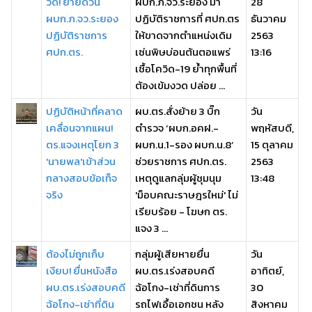
วิด! ย้ายด่วน
ผบก.ภ.จว.ระยอง มา
28
ผบก.ภ.จว.ระยอง
ปฏิบัติราชการที่ ศปก.ตร
ธันวาคม
ปฏิบัติราชการ
ให้ขาดจากตำแหน่งเดิม
2563
ศปก.ตร.
เซ่นพิษบ่อนต้นตอแพร่
13:16
เชื้อโควิด-19 ย้ำทุกพื้นที่
ต้องเข้มงวด ปล่อย ...
ปฏิบัติหน้าที่คลาด
ผบ.ตร.สั่งย้าย 3 บิ๊ก
วัน
เคลื่อนจากแผน!
ตำรวจ ‘ผบก.อคฝ.-
พฤหัสบดี,
ตร.แจงเหตุโยก 3
ผบก.น.1-รอง ผบก.น.8’
15 ตุลาคม
'นายพล'เข้าส่วน
ช่วยราชการ ศปก.ตร.
2563
กลางสอบข้อเท็จ
เหตุดูแลกลุ่มผู้ชุมนุม
13:48
จริง
'ม็อบคณะราษฎรใหม่' ไม่
เรียบร้อย - โฆษก ตร.
แจง 3 ...
ต้องไม่ถูกเก็บ
กลุ่มผู้เสียหายยื่น
วัน
เงียบ! ยื่นหนังสือ
ผบ.ตร.เร่งสอบคดี
อาทิตย์,
ผบ.ตร.เร่งสอบคดี
ฉ้อโกง-เช่าที่ดินการ
30
ฉ้อโกง-เช่าที่ดิน
รถไฟเอื้อเอกชน หลัง
สิงหาคม