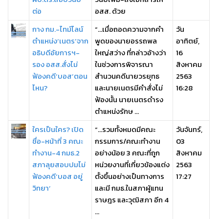
ต่อ
อสส. ด้วย
กาง กม.-ไทม์ไลน์
“...เมื่อถอดความจากคำ
วัน
ตำแหน่ง‘เนตร’จาก
พูดของนายอรรถพล
อาทิตย์,
อธิบดีอัยการฯ-
ใหญ่สว่าง ที่กล่าวอ้างว่า
16
รอง อสส.สั่งไม่
ในช่วงการพิจารณา
สิงหาคม
ฟ้องคดี‘บอส’ตอน
สำนวนคดีนายวรยุทธ
2563
ไหน?
และนายเนตรมีคำสั่งไม่
16:28
ฟ้องนั้น นายเนตรดำรง
ตำแหน่งรักษ ...
ใครเป็นใคร? เปิด
“...รวมทั้งหมดมีคณะ
วันจันทร์,
ชื่อ-หน้าที่ 3 คณะ
กรรมการ/คณะทำงาน
03
ทำงาน-4 กมธ.2
อย่างน้อย 3 คณะที่ถูก
สิงหาคม
สภาลุยสอบปมไม่
หน่วยงานที่เกี่ยวข้องแต่ง
2563
ฟ้องคดี‘บอส อยู่
ตั้งขึ้นอย่างเป็นทางการ
17:27
วิทยา’
และมี กมธ.ในสภาผู้แทน
ราษฎร และวุฒิสภา อีก 4
...