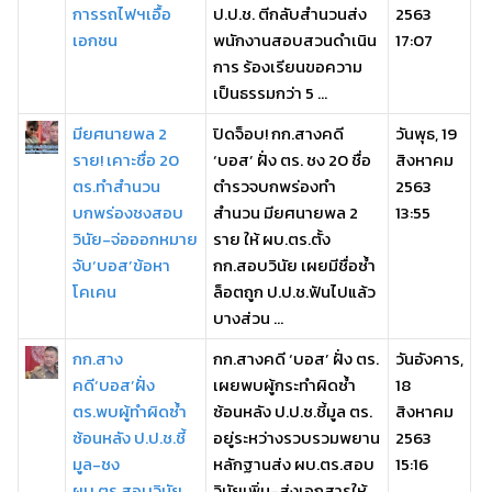
การรถไฟฯเอื้อ
ป.ป.ช. ตีกลับสำนวนส่ง
2563
เอกชน
พนักงานสอบสวนดำเนิน
17:07
การ ร้องเรียนขอความ
เป็นธรรมกว่า 5 ...
มียศนายพล 2
ปิดจ็อบ! กก.สางคดี
วันพุธ, 19
ราย! เคาะชื่อ 20
‘บอส’ ฝั่ง ตร. ชง 20 ชื่อ
สิงหาคม
ตร.ทำสำนวน
ตำรวจบกพร่องทำ
2563
บกพร่องชงสอบ
สำนวน มียศนายพล 2
13:55
วินัย-จ่อออกหมาย
ราย ให้ ผบ.ตร.ตั้ง
จับ‘บอส’ข้อหา
กก.สอบวินัย เผยมีชื่อซ้ำ
โคเคน
ล็อตถูก ป.ป.ช.ฟันไปแล้ว
บางส่วน ...
กก.สาง
กก.สางคดี ‘บอส’ ฝั่ง ตร.
วันอังคาร,
คดี‘บอส’ฝั่ง
เผยพบผู้กระทำผิดซ้ำ
18
ตร.พบผู้ทำผิดซ้ำ
ซ้อนหลัง ป.ป.ช.ชี้มูล ตร.
สิงหาคม
ซ้อนหลัง ป.ป.ช.ชี้
อยู่ระหว่างรวบรวมพยาน
2563
มูล-ชง
หลักฐานส่ง ผบ.ตร.สอบ
15:16
ผบ.ตร.สอบวินัย
วินัยเพิ่ม-ส่งเอกสารให้