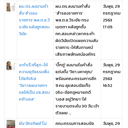
ผบ.ตร.ลงนามคำ
ผบ.ตร.ลงนามคำสั่ง
วันพุธ, 29
สั่ง‘สำรอง
‘สำรองราชการ’
กรกฎาคม
ราชการ’พล.ต.อ.วิ
พล.ต.อ.วิระชัย ทรง
2563
ระชัย หลังถูกสอบ
เมตตา หลังถูกตั้ง
17:05
วินัย
กก.สอบกล่าวหากระทำ
ผิดวินัยเปิดเผยความลับ
ราชการ-ให้สัมภาษณ์
เสียภาพลักษณ์องค์กร
จะทำเร็วที่สุด-ให้
'บิ๊กตู่' ลงนามในคำสั่ง
วันพุธ, 29
ความยุติธรรมพึ่ง
แต่งตั้ง 'วิชา มหาคุณ'
กรกฎาคม
ได้แท้จริง!
พร้อมคณะกรรมการอีก
2563
'วิชา'เผยนายกฯ
9 คน ลุยสอบข้อเท็จ
16:52
ขอให้เป็น ปธ.สอบ
จริง-ข้อกฎหมายคดี
คดี'บอส'
'บอส อยู่วิทยา' ให้
รายงานตรงใน 30 วัน เจ้า
ตัวเผย ...
ยัน‘จักรทิพย์’ไม่
คณะกรรมการสอบข้อ
วันพุธ, 29