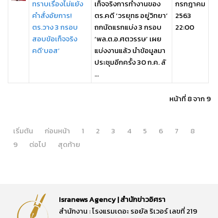
ทราบเรื่องไม่แย้ง
เท็จจริงการทำงานของ
กรกฎาคม
คำสั่งอัยการ!
ตร.คดี ‘วรยุทธ อยู่วิทยา’
2563
ตร.วาง 3 กรอบ
ถกนัดแรกแบ่ง 3 กรอบ
22:00
สอบข้อเท็จจริง
‘พล.ต.อ.ศตวรรษ’ เผย
คดี‘บอส’
แบ่งงานแล้ว นำข้อมูลมา
ประชุมอีกครั้ง 30 ก.ค. ลั
...
หน้าที่ 8 จาก 9
เริ่มต้น
ก่อนหน้า
1
2
3
4
5
6
7
8
9
ต่อไป
สุดท้าย
Isranews Agency | สำนักข่าวอิศรา
สำนักงาน : โรงแรมเดอะ รอยัล ริเวอร์ เลขที่ 219