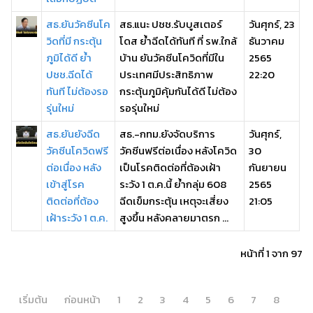
สธ.ยันวัคซีนโค
สธ.แนะ ปชช.รับบูสเตอร์
วันศุกร์, 23
วิดที่มี กระตุ้น
โดส ย้ำฉีดได้ทันที ที่ รพ.ใกล้
ธันวาคม
ภูมิได้ดี ย้ำ
บ้าน ยันวัคซีนโควิดที่มีใน
2565
ปชช.ฉีดได้
ประเทศมีประสิทธิภาพ
22:20
ทันที ไม่ต้องรอ
กระตุ้นภูมิคุ้มกันได้ดี ไม่ต้อง
รุ่นใหม่
รอรุ่นใหม่
สธ.ยันยังฉีด
สธ.-กทม.ยังจัดบริการ
วันศุกร์,
วัคซีนโควิดฟรี
วัคซีนฟรีต่อเนื่อง หลังโควิด
30
ต่อเนื่อง หลัง
เป็นโรคติดต่อที่ต้องเฝ้า
กันยายน
เข้าสู่โรค
ระวัง 1 ต.ค.นี้ ย้ำกลุ่ม 608
2565
ติดต่อที่ต้อง
ฉีดเข็มกระตุ้น เหตุจะเสี่ยง
21:05
เฝ้าระวัง 1 ต.ค.
สูงขึ้น หลังคลายมาตรก ...
หน้าที่ 1 จาก 97
เริ่มต้น
ก่อนหน้า
1
2
3
4
5
6
7
8