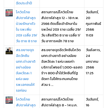
ฉีดประจำปี
โควิดไทย
สถานการณ์โควิดไทย
วันจันทร์,
สัปดาห์ล่าสุด
สัปดาห์ล่าสุด 12 - 18 ก.พ.
20
ป่วยรักษาตัว
2566 ติดเชื้อเข้ารักษาใน
กุมภาพันธ์
ใน รพ.เพิ่ม
รพ.ใหม่ 203 ราย เฉลี่ย 29/
2566
203 เฉลี่ย 29/
วัน เสียชีวิต 8 ราย เฉลี่ย 1/
11:03
วัน ตาย 8 ราย
วัน อาการหนัก 78 ราย
สธ.ขยายจุด
สธ.ขยายจุดฉีดวัคซีนโควิด
วันอังคาร,
ฉีดวัคซีน
นทท.ต่างชาติ อย่างน้อย
24
นทท.ต่างชาติ
จังหวัดละ 1 แห่ง เผยค่า
มกราคม
อย่างน้อย
บริการไฟซอร์ 1,000-แอสต
2566
จังหวัดละ 1
ร้าฯ 800 ย้ำใช้วัคซีนที่รัฐ
17:25
แห่ง เผย
จัดหา ไม่ให้กระทบคนไทย
รพ.เอกชนให้
ส่วน ร ...
รอก่อน
โควิดไทย
สถานการณ์โควิดไทย
วันจันทร์,
สัปดาห์ล่าสุด
สัปดาห์ล่าสุด 8 - 14 ม.ค.
16