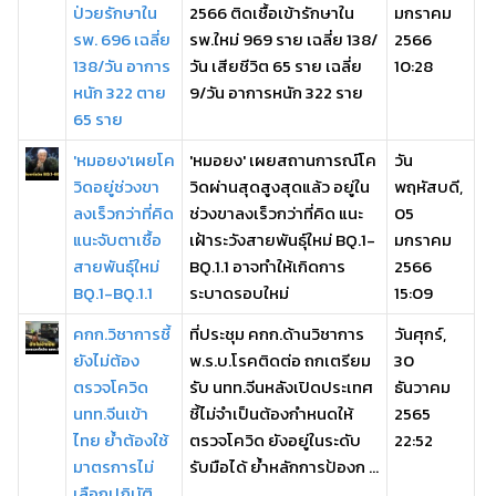
ป่วยรักษาใน
2566 ติดเชื้อเข้ารักษาใน
มกราคม
รพ. 696 เฉลี่ย
รพ.ใหม่ 969 ราย เฉลี่ย 138/
2566
138/วัน อาการ
วัน เสียชีวิต 65 ราย เฉลี่ย
10:28
หนัก 322 ตาย
9/วัน อาการหนัก 322 ราย
65 ราย
'หมอยง'เผยโค
'หมอยง' เผยสถานการณ์โค
วัน
วิดอยู่ช่วงขา
วิดผ่านสุดสูงสุดแล้ว อยู่ใน
พฤหัสบดี,
ลงเร็วกว่าที่คิด
ช่วงขาลงเร็วกว่าที่คิด แนะ
05
แนะจับตาเชื้อ
เฝ้าระวังสายพันธุ์ใหม่ BQ.1-
มกราคม
สายพันธุ์ใหม่
BQ.1.1 อาจทำให้เกิดการ
2566
BQ.1-BQ.1.1
ระบาดรอบใหม่
15:09
คกก.วิชาการชี้
ที่ประชุม คกก.ด้านวิชาการ
วันศุกร์,
ยังไม่ต้อง
พ.ร.บ.โรคติดต่อ ถกเตรียม
30
ตรวจโควิด
รับ นทท.จีนหลังเปิดประเทศ
ธันวาคม
นทท.จีนเข้า
ชี้ไม่จำเป็นต้องกำหนดให้
2565
ไทย ย้ำต้องใช้
ตรวจโควิด ยังอยู่ในระดับ
22:52
มาตรการไม่
รับมือได้ ย้ำหลักการป้องก ...
เลือกปฏิบัติ