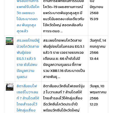
พร้อมด้านการ
ด้านการแพทย์ในการรับมือ
02
แพทย์รับมือโค
โควิด-19 เผยสถานการณ์
มิถุนายน
วิด เผยแนว
แพร่ระบาดพ้นจุดสุงสุด มี
2568
โน้มระบาดลด
แนวโน้มลดลง เช่นเดียวกับ
15:39
ลง พ้นจุดสุง
ไข้หวัดใหญ่ สอดคล้องกับ
สุดแล้ว
การระดมฉ ...
สธ.เผยไทยมีผู้
สธ.เผยไทยพบโควิดสาย
วันศุกร์, 14
ป่วยโควิดสาย
พันธุ์ย่อยโอไมครอน EG.5.1
กรกฎาคม
พันธุ์ย่อย
แล้ว 5 ราย เจอรายแรกเจอ
2566
EG.5.1 แล้ว 5
เดือนเม.ย. 66 ย้ำยังไม่มี
13:44
ราย ยังไม่พบ
ข้อมูลความรุนแรง ชี้ภาพ
ข้อมูลความ
รวม XBB.1.16 ยังระบาดเป็น
รุนแรง
สายพันธุ ...
อิตาลีมอบไฟ
อิตาลีมอบวัคซีนไฟเซอร์รุ่น
วันพุธ, 10
เซอร์ไบวาเลน
2 ไบวาเลนท์ 7 ล้านโดสให้
พฤษภาคม
ท์ 7 ล้านโดสให้
ไทยสำรองไว้ให้กลุ่มเสี่ยง
2566
ไทยสำรองไว้
ฉีดวัคซีนโควิดประจำปี
12:23
ให้กลุ่มเสี่ยง
พร้อมวัคซีนไข้หวัดใหญ่