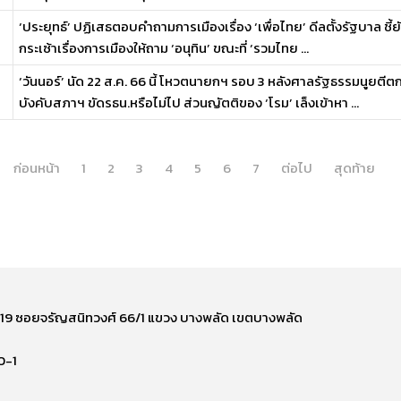
‘ประยุทธ์’ ปฏิเสธตอบคำถามการเมืองเรื่อง ‘เพื่อไทย’ ดีลตั้งรัฐบาล ชี้
กระเซ้าเรื่องการเมืองให้ถาม ‘อนุทิน’ ขณะที่ ‘รวมไทย ...
‘วันนอร์’ นัด 22 ส.ค. 66 นี้ โหวตนายกฯ รอบ 3 หลังศาลรัฐธรรมนูยต
บังคับสภาฯ ขัดรธน.หรือไม่ไป ส่วนญัตติของ ‘โรม’ เล็งเข้าหา ...
ก่อนหน้า
1
2
3
4
5
6
7
ต่อไป
สุดท้าย
ี่ 219 ซอยจรัญสนิทวงศ์ 66/1 แขวง บางพลัด เขตบางพลัด
0-1