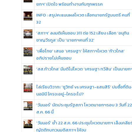
ยกฯ' เปิดใจ พร้อมทำงานกับทุกพรรค
INFO : สรุปคะแนนผลโหวต เลือกนายกรัฐมนตรี คนที่
32
‘สภาฯ’ ลงมติเห็นชอบ 311 ต่อ 152 เสียง เลือก ‘อนุทิน
ชาญวีรกูล’ เป็น ‘นายกฯคนที่ 32’
‘เพื่อไทย’ เสนอ ‘เศรษฐา’ ให้สภาฯโหวต ‘ก้าวไกล’
อภิปรายไม่เห็นชอบ
‘สส.ก้าวไกล’ มีมติไม่โหวต ‘เศรษฐา ทวีสิน’ เป็นนายก
ไล่เรียงวิวาทะ ‘ชูวิทย์ vs เศรษฐา-แสนสิริ’ ปมซื้อที่ดิน
นอมินี ใครจะอยู่-ใครจะไป?
‘วันนอร์’ นัดประชุมรัฐสภา โหวตนายกฯรอบ 3 วันที่ 22
ส.ค. 66 นี้
‘วันนอร์’ ย้ำ 22 ส.ค. 66 ประชุมโหวตนายกฯ เล็งเคลียร
ญัตติทบทวนมติสภาฯ ให้จบ