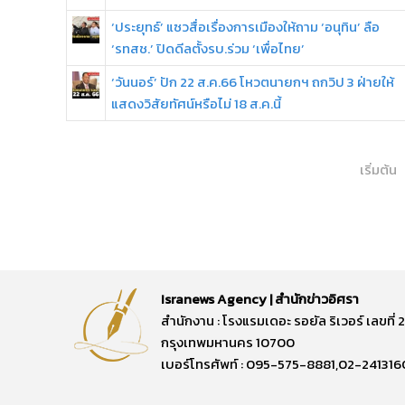
‘ประยุทธ์’ แซวสื่อเรื่องการเมืองให้ถาม ‘อนุทิน’ ลือ
‘รทสช.’ ปิดดีลตั้งรบ.ร่วม ‘เพื่อไทย’
‘วันนอร์’ ปัก 22 ส.ค.66 โหวตนายกฯ ถกวิป 3 ฝ่ายให้
แสดงวิสัยทัศน์หรือไม่ 18 ส.ค.นี้
เริ่มต้น
Isranews Agency | สำนักข่าวอิศรา
สำนักงาน : โรงแรมเดอะ รอยัล ริเวอร์ เลขท
กรุงเทพมหานคร 10700
เบอร์โทรศัพท์ : 095-575-8881,02-241316