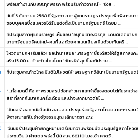
พร้อมทำงานกับ สส.ทุกพรรค พร้อมรับคำวิจารณ์ - 'รังส ...
วันที่ 5 กันยายน 2568 ที่รัฐสภา สภาผู้แทนราษฎร ประชุมเพื่อพิจารณาวาร
ชอบบุคคลซึ่งสมควรได้รับแต่งตั้งเป็นนายกรัฐมนตรี โดยม ...
ที่ประชุมสภาผู้แทนราษฎร เห็นชอบ ‘อนุทิน ชาญวีรกุล’ แคนดิเดตนาย
นายกรัฐมนตรีคนใหม่-คนที่ 32 ด้วยคะแนนเสียงเห็นด้วยเกินครึ ...
โหวตนายกฯ เริ่มแล้ว! ‘ชลน่าน’ เสนอ ‘เศรษฐา’ ชื่อเดียวให้รัฐสภาลง
จริง 15.00 น. ด้านก้าวไกลโดย ‘ชัยธวัช’ ลุกขึ้นอภิปราย ...
ฯ
ที่ประชุมสส.ก้าวไกล มีมติไม่โหวตให้ ‘เศรษฐา ทวีสิน’ เป็นนายกรัฐมน
-
"...ทั้งหมดนี้ คือ ภาพรวมสรุปข้อกล่าวหา และคำชี้แจงตอบโต้กันระหว่าง 
สิริ’ ที่ลากกันมาเกินครึ่งเดือน และน่าจะลากยาวต่อไ ...
‘วันนอร์’ ออกหนังสือนัด สส.-สว. ประชุมร่วมรัฐสภาโหวตนายกฯ รอบ 3 วั
พิจารณาแก้ไขร่างรัฐธรรมนูญ เลิกมาตรา 272
์
‘วันนอร์’ประชุมฝ่ายกฎหมายเตรียมความพร้อมนัดประชุมรัฐสภาโหวตนายก
ประชุมวิป 3 ฝ่ายต่อ พรุ่งนี้ (18 ส.ค. 66) 10 โมงเช้า คาดวั ...