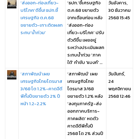
‘ส่งออก-ท่องเที่ยว-
‘ธปท.’ชี้เศรษฐกิจ
วันอังคาร,
บริโภค’ดีขึ้น! ธปท.ชี้
ต.ค.68 ขยายตัว
30 ธันวาคม
เศรษฐกิจ ต.ค.68
จากเดือนก่อน หลัง
2568 15:45
ขยายตัว-เกาะติดผลก
‘ส่งออก-ท่อง
ระทบ‘น้ำท่วม’
เที่ยว-บริโภค’ ปรับ
ตัวดีขึ้น เผยอยู่
ระหว่างประเมินผลก
ระทบน้ำท่วม ‘ภาค
ใต้’ กำชับ 'แบงก์' ...
‘สภาพัฒน์’เผย
‘สภาพัฒน์’ เผย
วันจันทร์,
เศรษฐกิจไทยไตรมาส
เศรษฐกิจไทย
24
3/68 โต 1.2%-คาดจีดี
ไตรมาส 3/68
พฤศจิกายน
พีทั้งปีขยายตัว 2% ปี
ขยายตัว 1.2% หลัง
2568 12:46
หน้า 1.2-2.2%
‘ลงทุนภาครัฐ-ส่ง
ออกภาคบริการ-
ภาคผลิต’ หดตัว
คาดจีดีพีทั้งปี
2568 โต 2% ส่วนปี