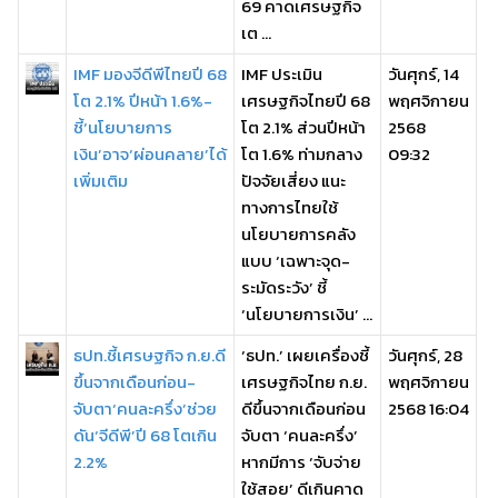
69 คาดเศรษฐกิจ
เต ...
IMF มองจีดีพีไทยปี 68
IMF ประเมิน
วันศุกร์, 14
โต 2.1% ปีหน้า 1.6%-
เศรษฐกิจไทยปี 68
พฤศจิกายน
ชี้‘นโยบายการ
โต 2.1% ส่วนปีหน้า
2568
เงิน’อาจ‘ผ่อนคลาย’ได้
โต 1.6% ท่ามกลาง
09:32
เพิ่มเติม
ปัจจัยเสี่ยง แนะ
ทางการไทยใช้
นโยบายการคลัง
แบบ ‘เฉพาะจุด-
ระมัดระวัง’ ชี้
‘นโยบายการเงิน’ ...
ธปท.ชี้เศรษฐกิจ ก.ย.ดี
‘ธปท.’ เผยเครื่องชี้
วันศุกร์, 28
ขึ้นจากเดือนก่อน-
เศรษฐกิจไทย ก.ย.
พฤศจิกายน
จับตา‘คนละครึ่ง’ช่วย
ดีขึ้นจากเดือนก่อน
2568 16:04
ดัน‘จีดีพี’ปี 68 โตเกิน
จับตา ‘คนละครึ่ง’
2.2%
หากมีการ ‘จับจ่าย
ใช้สอย’ ดีเกินคาด