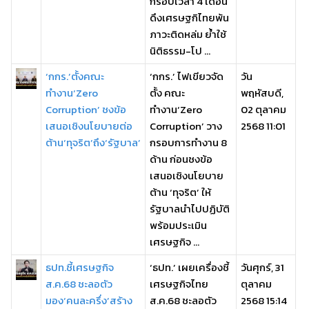
กรอบเวลา 4 เดือน
ดึงเศรษฐกิไทยพ้น
ภาวะติดหล่ม ย้ำใช้
นิติธรรม-โป ...
‘กกร.’ตั้งคณะ
‘กกร.’ ไฟเขียวจัด
วัน
ทำงาน‘Zero
ตั้ง คณะ
พฤหัสบดี,
Corruption’ ชงข้อ
ทำงาน‘Zero
02 ตุลาคม
เสนอเชิงนโยบายต่อ
Corruption’ วาง
2568 11:01
ต้าน‘ทุจริต’ถึง‘รัฐบาล’
กรอบการทำงาน 8
ด้าน ก่อนชงข้อ
เสนอเชิงนโยบาย
ต้าน ‘ทุจริต’ ให้
รัฐบาลนำไปปฏิบัติ
พร้อมประเมิน
เศรษฐกิจ ...
ธปท.ชี้เศรษฐกิจ
‘ธปท.’ เผยเครื่องชี้
วันศุกร์, 31
ส.ค.68 ชะลอตัว
เศรษฐกิจไทย
ตุลาคม
มอง‘คนละครึ่ง’สร้าง
ส.ค.68 ชะลอตัว
2568 15:14