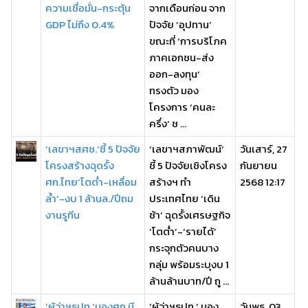
ความเชื่อมั่น-กระตุ้น
จากเดือนก่อน จาก
GDP ไม่ถึง 0.4%
ปัจจัย ‘อุปทาน’
ขณะที่ ‘การบริโภค
ภาคเอกชน-ส่ง
ออก-ลงทุน’
ทรงตัว มอง
โครงการ ‘คนละ
ครึ่ง’ ช ...
‘เลขาฯสศช.’ชี้ 5 ปัจจัย
‘เลขาฯสภาพัฒน์’
วันเสาร์, 27
โครงสร้างฉุดรั้ง
ชี้ 5 ปัจจัยเชิงโครง
กันยายน
ศก.ไทย‘โตต่ำ-เหลื่อม
สร้างฯ ทำ
2568 12:17
ล้ำ’-งบ 1 ล้านล./ปีถม
ประเทศไทย ‘เดิน
งานรูทีน
ช้า’ ฉุดรั้งเศรษฐกิจ
‘โตต่ำ’-‘รายได้’
กระจุกตัวคนบาง
กลุ่ม พร้อมระบุงบ 1
ล้านล้านบาท/ปี ถู ...
‘ผู้ว่าฯธปท.’มองศก.มี
‘ผู้ว่าฯธปท.’ มอง
วันพุธ, 03