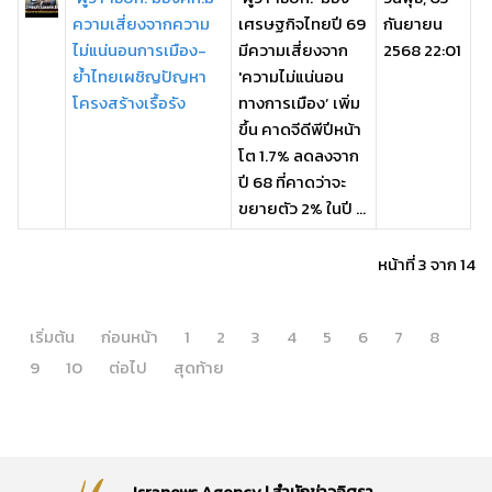
ความเสี่ยงจากความ
เศรษฐกิจไทยปี 69
กันยายน
ไม่แน่นอนการเมือง-
มีความเสี่ยงจาก
2568 22:01
ย้ำไทยเผชิญปัญหา
'ความไม่แน่นอน
โครงสร้างเรื้อรัง
ทางการเมือง’ เพิ่ม
ขึ้น คาดจีดีพีปีหน้า
โต 1.7% ลดลงจาก
ปี 68 ที่คาดว่าจะ
ขยายตัว 2% ในปี ...
หน้าที่ 3 จาก 14
เริ่มต้น
ก่อนหน้า
1
2
3
4
5
6
7
8
9
10
ต่อไป
สุดท้าย
Isranews Agency | สำนักข่าวอิศรา