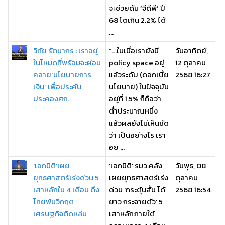
จะช่วยดัน ‘จีดีพี’ ปี
68 โตเกิน 2.2% ได้
...
วิทัย รัตนากร : เราอยู่
“…ในเมื่อเรายังมี
วันอาทิตย์,
ในโหมดที่พร้อมจะผ่อน
policy space อยู่
12 ตุลาคม
คลาย‘นโยบายการ
แล้วระดับ (ดอกเบี้ย
2568 16:27
เงิน’ เพื่อประคับ
นโยบาย) ในปัจจุบัน
ประคองศก.
อยู่ที่ 1.5% ก็ถือว่า
ต่ำประมาณหนึ่ง
แล้วผลยังไม่เห็นชัด
ว่า เป็นอย่างไร เรา
อย ...
'เอกนิติ'เผย
'เอกนิติ' รมว.คลัง
วันพุธ, 08
ยุทธศาสตร์เร่งด่วน 5
เผยยุทธศาสตร์เร่ง
ตุลาคม
เสาหลักใน 4 เดือน ดึง
ด่วน 'กระตุ้นสั้น ได้
2568 16:54
ไทยพ้นวิกฤต
ยาว กระจายตัว' 5
เศรษฐกิจติดหล่ม
เสาหลักภายใต้