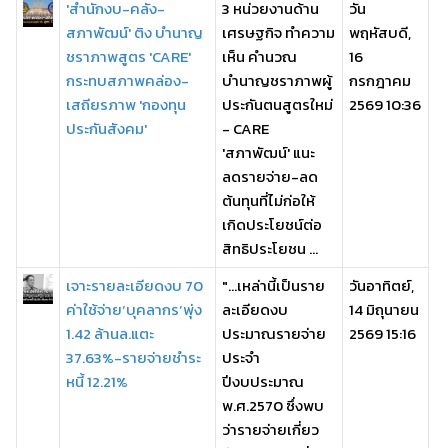
'สำนักงบ-คลัง-
3 หน่วยงานด้าน
วัน
สภาพัฒน์' ติง บำนาญ
เศรษฐกิจ ทำความ
พฤหัสบดี,
ชราภาพสูตร 'CARE'
เห็น คำนวณ
16
กระทบสภาพคล่อง-
บำนาญชราภาพผู้
กรกฎาคม
เสถียรภาพ 'กองทุน
ประกันตนสูตรใหม่
2569 10:36
ประกันสังคม'
- CARE
'สภาพัฒน์' แนะ
ลดรายจ่าย-ลด
ต้นทุนที่ไม่ก่อให้
เกิดประโยชน์ต่อ
สิทธิประโยชน ...
เจาะรายละเอียดงบ 70
"...เหล่านี้เป็นราย
วันอาทิตย์,
ค่าใช้จ่าย‘บุคลากร’พุ่ง
ละเอียดงบ
14 มิถุนายน
1.42 ล้านล.แตะ
ประมาณรายจ่าย
2569 15:16
37.63%-รายจ่ายชำระ
ประจำ
หนี้ 12.21%
ปีงบประมาณ
พ.ศ.2570 ซึ่งพบ
ว่ารายจ่ายเกี่ยว