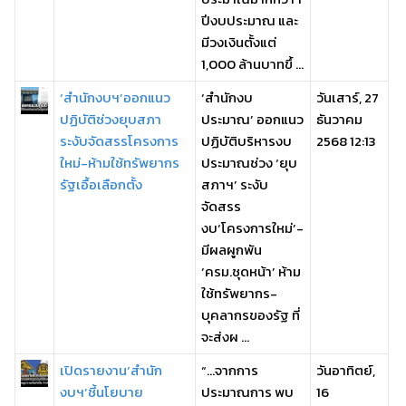
ปีงบประมาณ และ
มีวงเงินตั้งแต่
1,000 ล้านบาทขึ้ ...
‘สำนักงบฯ’ออกแนว
‘สำนักงบ
วันเสาร์, 27
ปฏิบัติช่วงยุบสภา
ประมาณ’ ออกแนว
ธันวาคม
ระงับจัดสรรโครงการ
ปฏิบัติบริหารงบ
2568 12:13
ใหม่-ห้ามใช้ทรัพยากร
ประมาณช่วง ‘ยุบ
รัฐเอื้อเลือกตั้ง
สภาฯ’ ระงับ
จัดสรร
งบ‘โครงการใหม่’-
มีผลผูกพัน
‘ครม.ชุดหน้า’ ห้าม
ใช้ทรัพยากร-
บุคลากรของรัฐ ที่
จะส่งผ ...
เปิดรายงาน‘สำนัก
“…จากการ
วันอาทิตย์,
งบฯ’ชี้นโยบาย
ประมาณการ พบ
16