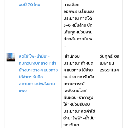
งบปี 70 ใหม่
ทางเลือก
ออกพ.ร.บ.โอนงบ
ประมาณ คาดได้
5-6 หมื่นล้าน ขีด
เส้นทุกหน่วยงาน
ส่งกลับภายใน พ.
...
ลดใช้‘ไฟ-น้ำมัน’-
‘สำนักงบ
วันศุกร์, 03
ทบทวน‘งบกลาง’! ‘สำ
ประมาณ’ กำหนด
เมษายน
นักงบฯ’วาง 4 แนวทาง
4 แนวทาง ใช้จ่าย
2569 11:34
ใช้จ่ายฯรับมือ
งบประมาณรับมือ
สถานการณ์พลังงาน
สถานการณ์
แพง
‘พลังงานโลก’
ผันผวน-ราคาสูง
ให้ ‘หน่วยรับงบ
ประมาณ’ ลดค่าใช้
จ่าย ‘ไฟฟ้า-น้ำมัน’
งดเว้นเด ...