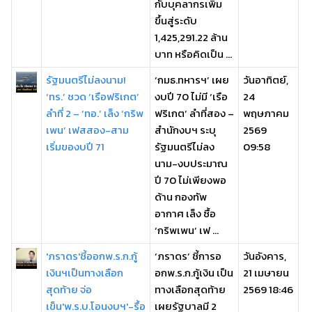
กับบุคลากรเพิ่ม
ขึ้นสู่ระดับ
1,425,291.22 ล้าน
บาท หรือคิดเป็น ...
รัฐมนตรีไม่ลงนาม!
‘กมธ.ทหารฯ’ เผย
วันอาทิตย์,
‘ทร.’ ชวด ‘เรือฟริเกต’
งบปี 70 ไม่มี ‘เรือ
24
ลำที่ 2 – ‘ทอ.’ เล็ง ‘กริพ
ฟริเกต’ ลำที่สอง –
พฤษภาคม
เพน’ เฟสสอง-สาม
สำนักงบฯ ระบุ
2569
เริ่มของบปี 71
รัฐมนตรีไม่ลง
09:58
นาม-งบประมาณ
ปี 70 ไม่เพียงพอ
ด้าน กองทัพ
อากาศ เล็ง ซื้อ
‘กริพเพน’ เฟ ...
'ภราดร'ชี้ออกพ.ร.ก.กู้
‘ภราดร’ ชี้การอ
วันอังคาร,
เงินฯเป็นทางเลือก
อกพ.ร.ก.กู้เงิน เป็น
21 เมษายน
สุดท้าย จ่อ
ทางเลือกสุดท้าย
2569 18:46
เข็น'พ.ร.บ.โอนงบฯ'-รื้อ
เผยรัฐบาลมี 2