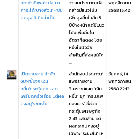
ลด‘กำลังพล’แบ่งเบา
ว่า งบประมาณดัง
พฤศจิกายน
ภาระได้‘บางส่วน’-‘ชั้น
กล่าวมีแนวโน้ม
2568 15:42
ยศสูง’มีเกินจำเป็น
เพิ่มสูงขึ้นในอีก 5
ปีข้างหน้า แต่มีแนว
โน้มเพิ่มขึ้นใน
อัตราที่ลดลง โดย
หนึ่งในปัจจัย
สำคัญที่ส่งผลให้ค
...
เปิดรายงาน'สำนัก
สำนักงบประมาณ’
วันศุกร์, 14
งบฯ'ชี้แจก'เงิน
แพร่รายงาน
พฤศจิกายน
หมื่น'กระตุ้นศก.-ลด
วิเคราะห์แจก ‘เงิน
2568 22:13
เครียดครัวเรือน แต่ผล
หมื่น’ ยุค ‘ครม.แพ
คงอยู่'ระยะสั้น'
ทองธาร’ ชี้ช่วย
กระตุ้นเศรษฐกิจ
2.43 แสนล้าน แต่
ผลกระทบคงอยู่
เฉพาะ ‘ระยะสั้น’ เห