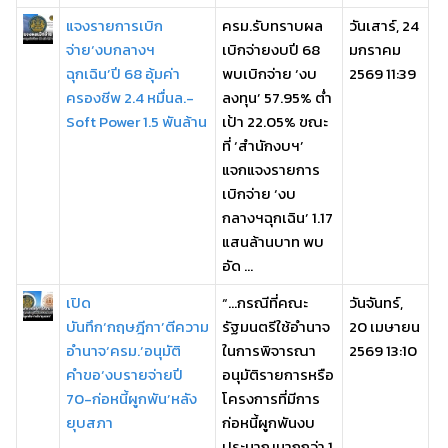
แจงรายการเบิก
ครม.รับทราบผล
วันเสาร์, 24
จ่าย‘งบกลางฯ
เบิกจ่ายงบปี 68
มกราคม
ฉุกเฉิน’ปี 68 อุ้มค่า
พบเบิกจ่าย ‘งบ
2569 11:39
ครองชีพ 2.4 หมื่นล.-
ลงทุน’ 57.95% ต่ำ
Soft Power 1.5 พันล้าน
เป้า 22.05% ขณะ
ที่ ‘สำนักงบฯ’
แจกแจงรายการ
เบิกจ่าย ‘งบ
กลางฯฉุกเฉิน’ 1.17
แสนล้านบาท พบ
อัด ...
เปิด
“…กรณีที่คณะ
วันจันทร์,
บันทึก‘กฤษฎีกา’ตีความ
รัฐมนตรีใช้อำนาจ
20 เมษายน
อำนาจ‘ครม.’อนุมัติ
ในการพิจารณา
2569 13:10
คำขอ‘งบรายจ่ายปี
อนุมัติรายการหรือ
70-ก่อหนี้ผูกพัน’หลัง
โครงการที่มีการ
ยุบสภา
ก่อหนี้ผูกพันงบ
ประมาณมากกว่า 1