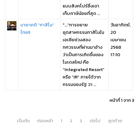
แบบสิงคโปร์ซึ่งเขา
เก็บภาษีน้อยที่สุด ...
มายาคติ “กาสิโน”
"...“การขยาย
วันอาทิตย์,
ไทย!!
อุตสาหกรรมกาสิโนใน
20
เอเชียช่วงสอง
เมษายน
ทศวรรษที่ผ่านมาอ้าง
2568
ว่าเป็นการเกิดขึ้นของ
17:10
โมเดลใหม่ คือ
“Integrated Resort”
หรือ “IR” ภายใต้วาท
กรรมของรัฐ วา ...
หน้าที่ 1 จาก 3
เริ่มต้น
ก่อนหน้า
1
2
3
ต่อไป
สุดท้าย