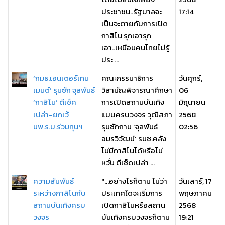
ประชาชน..รัฐบาลจะ
17:14
เป็นจะตายกับการเปิด
กาสิโน รุกเอารุก
เอา..เหมือนคนไทยไม่รู้
ประ ...
‘กมธ.เอนเตอร์เทน
คณะกรรมาธิการ
วันศุกร์,
เมนต์’ รุมซัก จุลพันธ์
วิสามัญพิจารณาศึกษา
06
‘กาสิโน’ ตีเช็ค
การเปิดสถานบันเทิง
มิถุนายน
เปล่า-ยกเว้
แบบครบวงจร วุฒิสภา
2568
นพ.ร.บ.ร่วมทุนฯ
รุมซักถาม ‘จุลพันธ์
02:56
อมรวิวัฒน์’ รมช.คลัง
ไม่มีกาสิโนได้หรือไม่
หวั่น ตีเช็ดเปล่า ...
ความสัมพันธ์
"...อย่างไรก็ตาม ไม่ว่า
วันเสาร์, 17
ระหว่างกาสิโนกับ
ประเทศใดจะเริ่มการ
พฤษภาคม
สถานบันเทิงครบ
เปิดกาสิโนหรือสถาน
2568
วงจร
บันเทิงครบวงจรก็ตาม
19:21