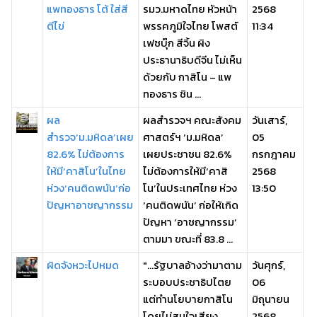
แพทองธาร โต้ ใส่สี
รมว.มหาดไทย หัวหน้า
2568
ตีไข่
พรรคภูมิใจไทย โพสต์
11:34
เฟซบุ๊ก สีจิ้น ผิง
ประธานาธิบดีจีน ไม่เห็น
ด้วยกับ กาสิโน – แพ
ทองธาร ชิน ...
ผล
ผลสำรวจฯ คณะสังคม
วันเสาร์,
สำรวจ‘ม.มหิดล’เผย
ศาสตร์ฯ ‘ม.มหิดล’
05
82.6% ไม่ต้องการ
เผยประชาชน 82.6%
กรกฎาคม
ให้มี‘คาสิโน’ในไทย
ไม่ต้องการให้มี‘คาสิ
2568
ห่วง‘คนติดพนัน’ก่อ
โน’ในประเทศไทย ห่วง
13:50
ปัญหาอาชญากรรม
‘คนติดพนัน’ ก่อให้เกิด
ปัญหา ‘อาชญากรรม’
ตามมา ขณะที่ 83.8 ...
ผิดจังหวะไปหมด
"...รัฐบาลอ้างว่ามาตาม
วันศุกร์,
ระบอบประชาธิปไตย
06
แต่ทำนโยบายกาสิโน
มิถุนายน
โดยไม่สนใจเสียง
2568