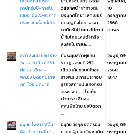
เศรษฐกิจ เจรจา
นายกรัฐมนตรี แสดง
พฤหัสบดี,
ภาษีทรัมป์-กาสิโน
วิสัยทัศน์ “ผ่าทางตัน
10
เขมร-ตั้ง AMC ภาค
ประเทศไทย” เลคเชอร์
กรกฎาคม
ประชาชนซื้อหนี้เสีย
เศรษฐกิจไทย เจรจา
2568
ภาษีทรัมป์ เผย สัปดาห์
08:45
นี้ ทีมไทยแลนด์ หารือ
ลงลึกในรายละ ...
สภา ลงมติ ถอน ร่าง
ที่ประชุมสภาผู้แทน
วันพุธ, 09
‘พ.ร.บ.กาสิโน’ 253
ราษฎร ลงมติ 253
กรกฎาคม
ต่อ 67 เสียง -
เสียง เห็นชอบให้ถอน
2568
พท.ชิง ปิดอภิปราย
ร่างพ.ร.บ.การประกอบ
13:47
ภท. โวย ปิดปาก
ธุรกิจสถานบันเทิงครบ
วงจร พ.ศ. .... ไม่เห็น
ด้วย 67 เสียง -
สส.เพื่อไทย ขอปิดอภ
...
อนุทิน โพสต์ ‘สีจิ้น
อนุทิน วีรกูล อดีตรอง
วันพุธ, 09
ผิง’ ค้าน ‘กาสิโน’ –
นายกรัฐมนตรีและอดีต
กรกฎาคม