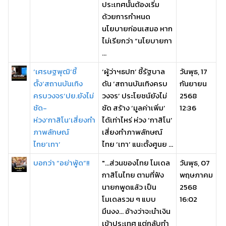
ประเทศนั้นต้องเริ่ม
ด้วยการกำหนด
นโยบายก่อนเสมอ หาก
ไม่เรียกว่า “นโยบายกา
...
‘เศรษฐพุฒิ’ชี้
‘ผู้ว่าฯธปท’ ชี้รัฐบาล
วันพุธ, 17
ตั้ง‘สถานบันเทิง
ดัน ‘สถานบันเทิงครบ
กันยายน
ครบวงจร’ปย.ยังไม่
วงจร’ ประโยชน์ยังไม่
2568
ชัด-
ชัด สร้าง ‘มูลค่าเพิ่ม’
12:36
ห่วง‘กาสิโน’เสี่ยงทำ
ได้เท่าไหร่ ห่วง ‘กาสิโน’
ภาพลักษณ์
เสี่ยงทำภาพลักษณ์
ไทย‘เทา’
ไทย ‘เทา’ แนะตั้งศูนย ...
บอกว่า “อย่าพู้ด”!!
"...ส่วนของไทย โมเดล
วันพุธ, 07
กาสิโนไทย ตามที่ฟัง
พฤษภาคม
นายกพูดแล้ว เป็น
2568
โมเดลรวม ๆ แบบ
16:02
มึนงง... อ้างว่าจะนำเงิน
เข้าประเทศ แต่กลับทำ