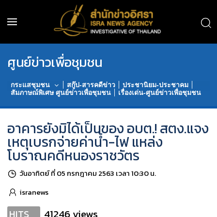
ศูนย์ข่าวเพื่อชุมชน
กระแสชุมชน
สกู๊ป-สารคดีข่าว
ประชานิยม-ประชาคม
สัมภาษณ์พิเศษ ศูนย์ข่าวเพื่อชุมชน
เรื่องเด่น-ศูนย์ข่าวเพื่อชุมชน
อาคารยังมิได้เป็นของ อบต.! สตง.แจง
เหตุเบรกจ่ายค่าน้ำ-ไฟ แหล่ง
โบราณคดีหนองราชวัตร
วันอาทิตย์ ที่ 05 กรกฎาคม 2563 เวลา 10:30 น.
isranews
41246 views
HITS