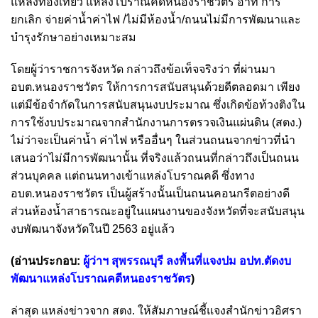
แหล่งท่องเที่ยว แหล่งโบราณคดีหนองราชวัตร อาทิ การ
ยกเลิก จ่ายค่าน้ำค่าไฟ /ไม่มีห้องน้ำ/ถนนไม่มีการพัฒนาและ
บำรุงรักษาอย่างเหมาะสม
โดยผู้ว่าราชการจังหวัด กล่าวถึงข้อเท็จจริงว่า ที่ผ่านมา
อบต.หนองราชวัตร ให้การการสนับสนุนด้วยดีตลอดมา เพียง
แต่มีข้อจำกัดในการสนับสนุนงบประมาณ ซึ่งเกิดข้อท้วงติงใน
การใช้งบประมาณจากสำนักงานการตรวจเงินแผ่นดิน (สตง.)
ไม่ว่าจะเป็นค่าน้ำ ค่าไฟ หรืออื่นๆ ในส่วนถนนจากข่าวที่นำ
เสนอว่าไม่มีการพัฒนานั้น ที่จริงแล้วถนนที่กล่าวถึงเป็นถนน
ส่วนบุคคล แต่ถนนทางเข้าแหล่งโบราณคดี ซึ่งทาง
อบต.หนองราชวัตร เป็นผู้สร้างนั้นเป็นถนนคอนกรีตอย่างดี
ส่วนห้องน้ำสาธารณะอยู่ในแผนงานของจังหวัดที่จะสนับสนุน
งบพัฒนาจังหวัดในปี 2563 อยู่แล้ว
(อ่านประกอบ:
ผู้ว่าฯ สุพรรณบุรี ลงพื้นที่แจงปม อปท.ตัดงบ
พัฒนาแหล่งโบราณคดีหนองราชวัตร
)
ล่าสุด แหล่งข่าวจาก สตง. ให้สัมภาษณ์ชี้แจงสำนักข่าวอิศรา