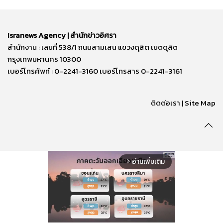
Isranews Agency | สำนักข่าวอิศรา
สำนักงาน : เลขที่ 538/1 ถนนสามเสน แขวงดุสิต เขตดุสิต
กรุงเทพมหานคร 10300
เบอร์โทรศัพท์ : 0-2241-3160 เบอร์โทรสาร 0-2241-3161
ติดต่อเรา | Site Map
อ่านเพิ่มเติม
arrow_forward_ios