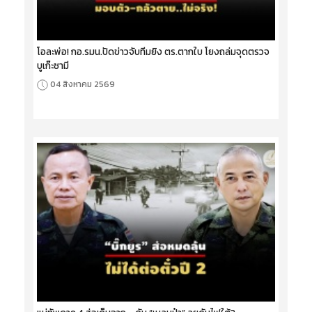
โอละพ่อ! กอ.รมน.ปัดข่าวจับทีมยิง ตร.ตากใบ โยงถล่มจุดตรวจ
บูเก๊ะซามี
04 สิงหาคม 2569