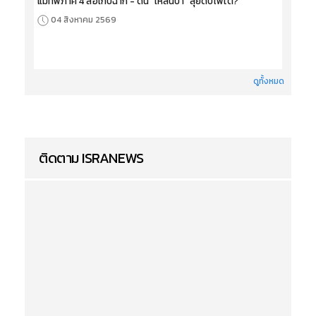
แม่ทัพภาค 4 ส่อเก็บฉาก - ดัน “เหลนป๋า” ลุยดับไฟใต้?
04 สิงหาคม 2569
ดูทั้งหมด
ติดตาม ISRANEWS