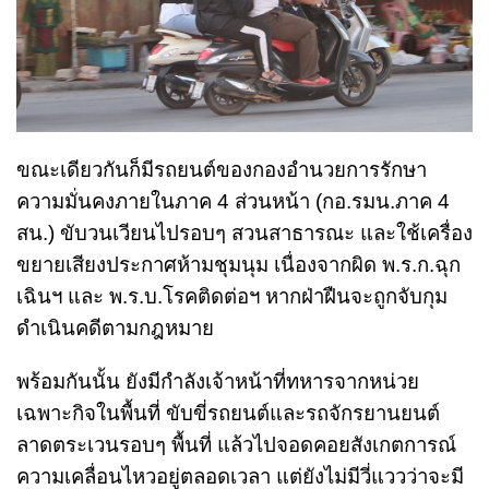
ขณะเดียวกันก็มีรถยนต์ของกองอำนวยการรักษา
ความมั่นคงภายในภาค 4 ส่วนหน้า (กอ.รมน.ภาค 4
สน.) ขับวนเวียนไปรอบๆ สวนสาธารณะ และใช้เครื่อง
ขยายเสียงประกาศห้ามชุมนุม เนื่องจากผิด พ.ร.ก.ฉุก
เฉินฯ และ พ.ร.บ.โรคติดต่อฯ หากฝ่าฝืนจะถูกจับกุม
ดำเนินคดีตามกฎหมาย
พร้อมกันนั้น ยังมีกำลังเจ้าหน้าที่ทหารจากหน่วย
เฉพาะกิจในพื้นที่ ขับขี่รถยนต์และรถจักรยานยนต์
ลาดตระเวนรอบๆ พื้นที่ แล้วไปจอดคอยสังเกตการณ์
ความเคลื่อนไหวอยู่ตลอดเวลา แต่ยังไม่มีวี่แววว่าจะมี