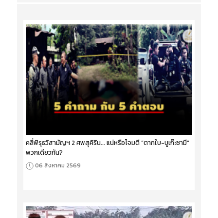
คลี่พิรุธวิสามัญฯ 2 ศพสุคิริน... แน่หรือโจมตี “ตากใบ-บูเก๊ะซามี”
พวกเดียวกัน?
06 สิงหาคม 2569