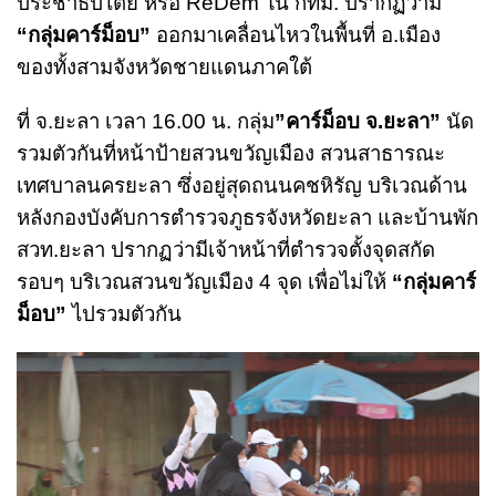
ประชาธิปไตย หรือ ReDem ใน กทม. ปรากฏว่ามี
“กลุ่มคาร์ม็อบ”
ออกมาเคลื่อนไหวในพื้นที่ อ.เมือง
ของทั้งสามจังหวัดชายแดนภาคใต้
ที่ จ.ยะลา เวลา 16.00 น. กลุ่ม
”คาร์ม็อบ จ.ยะลา”
นัด
รวมตัวกันที่หน้าป้ายสวนขวัญเมือง สวนสาธารณะ
เทศบาลนครยะลา ซึ่งอยู่สุดถนนคชหิรัญ บริเวณด้าน
หลังกองบังคับการตำรวจภูธรจังหวัดยะลา และบ้านพัก
สวท.ยะลา ปรากฏว่ามีเจ้าหน้าที่ตำรวจตั้งจุดสกัด
รอบๆ บริเวณสวนขวัญเมือง 4 จุด เพื่อไม่ให้
“กลุ่มคาร์
ม็อบ”
ไปรวมตัวกัน