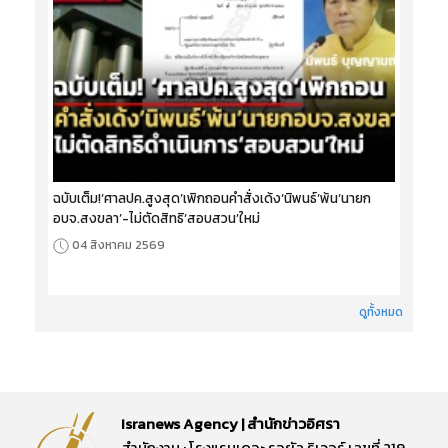
ฉบับเต็ม!‘ศาลปค.สูงสุด’เพิกถอนคำสั่งเด้ง‘นิพนธ์’พ้น‘นายก
อบจ.สงขลา’-ไม่ตัดสิทธิ‘สอบสวน’ใหม่
04 สิงหาคม 2569
ดูทั้งหมด
Isranews Agency | สำนักข่าวอิศรา
สำนักงาน : โรงแรมเดอะ รอยัล ริเวอร์ เลขที่ 219