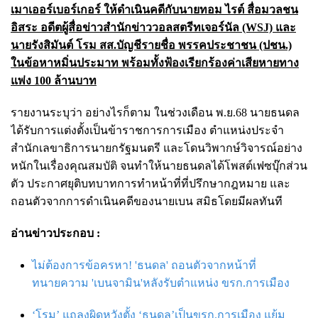
เมาเออร์เบอร์เกอร์ ให้ดำเนินคดีกับนายทอม ไรต์ สื่อมวลชน
อิสระ อดีตผู้สื่อข่าวสำนักข่าววอลสตรีทเจอร์นัล (WSJ) และ
นายรังสิมันต์ โรม สส.บัญชีรายชื่อ พรรคประชาชน (ปชน.)
ในข้อหาหมิ่นประมาท พร้อมทั้งฟ้องเรียกร้องค่าเสียหายทาง
แพ่ง 100 ล้านบาท
รายงานระบุว่า อย่างไรก็ตาม ในช่วงเดือน พ.ย.68 นายธนดล
ได้รับการแต่งตั้งเป็นข้าราชการการเมือง ตำแหน่งประจำ
สำนักเลขาธิการนายกรัฐมนตรี และโดนวิพากษ์วิจารณ์อย่าง
หนักในเรื่องคุณสมบัติ จนทำให้นายธนดลได้โพสต์เฟซบุ๊กส่วน
ตัว ประกาศยุติบทบาทการทำหน้าที่ที่ปรึกษากฎหมาย และ
ถอนตัวจากการดำเนินคดีของนายเบน สมิธโดยมีผลทันที
อ่านข่าวประกอบ :
ไม่ต้องการข้อครหา! 'ธนดล' ถอนตัวจากหน้าที่
ทนายความ 'เบนจามิน'หลังรับตำแหน่ง ขรก.การเมือง
‘โรม’ แถลงผิดหวังตั้ง ‘ธนดล’เป็นขรก.การเมือง แย้ม