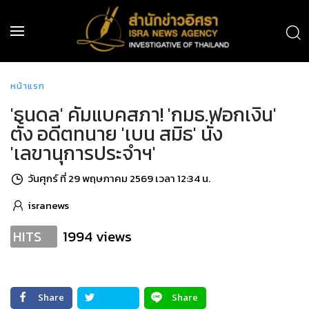
หน้าแรก
'ธนดล' คัมแบคสภา! 'กมธ.ฟอกเงิน'
ตั้ง อดีตทนาย 'เบน สมิธ' นั่ง
'เลขานุการประจำฯ'
วันศุกร์ ที่ 29 พฤษภาคม 2569 เวลา 12:34 น.
isranews
1994 views
HITS
Share
Share