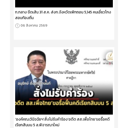
ก.กลาง ขีดเส้น 31 ส.ค. ส่งก.จังหวัดเพิกถอน 5,145 คนเอี่ยวโกง
สอบท้องถิ่น
06 สิงหาคม 2569
‘องค์คณะวินิจฉัยฯ’สั่งไม่รับคำร้อง‘อดีต สส.เพื่อไทย’ขอรื้อคดี
เรียกสินบน 5 ล.พิจารณาใหม่