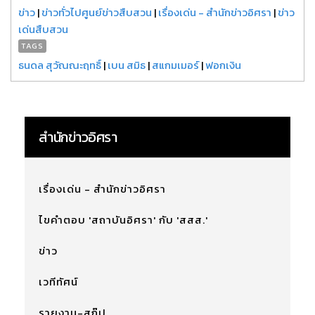
ข่าว
|
ข่าวทั่วไปศูนย์ข่าวสืบสวน
|
เรื่องเด่น - สำนักข่าวอิศรา
|
ข่าว
เด่นสืบสวน
TAGS
ธนดล สุวัณณะฤทธิ์
|
เบน สมิธ
|
สแกมเมอร์
|
ฟอกเงิน
สำนักข่าวอิศรา
เรื่องเด่น - สำนักข่าวอิศรา
ไขคำตอบ 'สถาบันอิศรา' กับ 'สสส.'
ข่าว
เวทีทัศน์
รายงาน-สกู๊ป