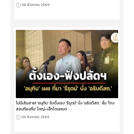
06 สิงหาคม 2569
ไม่มีเส้นสาย! 'อนุทิน' รับตั้งเอง 'ธีรุตม์' นั่ง 'อธิบดีสถ.' ลั่น 'โกง
สอบท้องถิ่น' ใหญ่-เล็กโดนหมด
05 สิงหาคม 2569