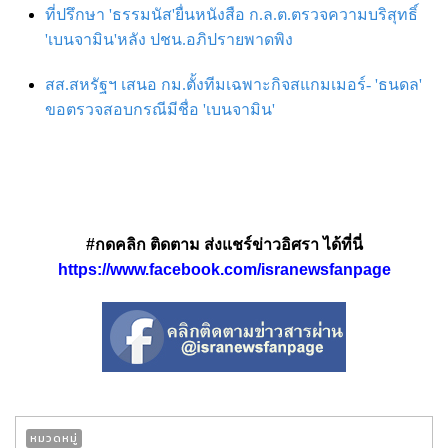
ที่ปรึกษา 'ธรรมนัส'ยื่นหนังสือ ก.ล.ต.ตรวจความบริสุทธิ์
'เบนจามิน'หลัง ปชน.อภิปรายพาดพิง
สส.สหรัฐฯ เสนอ กม.ตั้งทีมเฉพาะกิจสแกมเมอร์- 'ธนดล'
ขอตรวจสอบกรณีมีชื่อ 'เบนจามิน'
#กดคลิก ติดตาม ส่งแชร์ข่าวอิศรา ได้ที่นี่
https://www.facebook.com/isranewsfanpage
หมวดหมู่