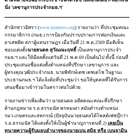
นั่ง 'เลขานุการประจำกมธ.ฯ'
สำนักข่าวอิศรา (
www.isranews.org
) รายงานว่า ที่ประชุมคณะ
กรรมาธิการ (กมธ.) การป้องกันปราบปรามการฟอกเงินและ
ยาเสพติด สภาผู้แทนราษฎร เมื่อวันที่ 21 พ.ค.2569 มีมติเห็น
ชอบแต่งตั้ง
นายธนดล สุวัณณะฤทธิ์
เป็นเลขานุการประจำ
กมธ.ฯ และให้มีผลตั้งแต่วันที่ 21 พ.ค.69 เป็นต้นไป ทั้งนี้ ก่อนที่
ประชุมเสนอชื่อแต่งตั้งตำแหน่งที่ปรึกษา เลขานุการ และ
ผู้ทรงคุณวุฒิประจำกมธ. นายพิทักษ์เดช เดชเดโช ในฐานะ
ประธานกมธ.ฯ ได้แจ้งต้อที่ประชุมว่า ขอให้บุคคลที่ได้รับการ
เสนอชื่อมาเข้าร่วมในคราวต่อไปด้วย
รายงานข่าวเพิ่มเติมว่า นายธนดล อดีตคณะคณะที่ปรึกษา
ด้านกฎหมาย ร.อ.ธรรมนัส พรหมเผ่า สมัยดำรงตำแหน่ง
รมว.เกษตรและสหกรณ์ (ปัจจุบันนายธนดลได้โพสต์เฟซบุ๊กว่า
ร.อ.ธรรมนัส ได้แต่งตั้งให้เป็นผู้ชำนาญการคนที่ 2)
เคยเป็น
ทนายความผู้รับมอบอำนาจของนายเบน สมิธ หรือ เบนจามิน