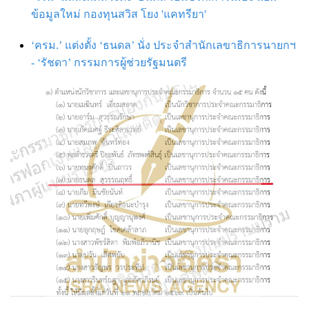
ข้อมูลใหม่ กองทุนสวิส โยง 'แคทรียา'
‘ครม.’ แต่งตั้ง ‘ธนดล’ นั่ง ประจำสำนักเลขาธิการนายกฯ
- ‘รัชดา’ กรรมการผู้ช่วยรัฐมนตรี