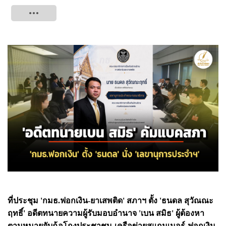
Tweet
ที่ประชุม 'กมธ.ฟอกเงิน-ยาเสพติด' สภาฯ ตั้ง 'ธนดล สุวัณณะ
ฤทธิ์' อดีตทนายความผู้รับมอบอำนาจ 'เบน สมิธ' ผู้ต้องหา
ตามหมายจับฉ้อโกงประชาชน-เครือข่ายสแกมเมอร์-ฟอกเงิน