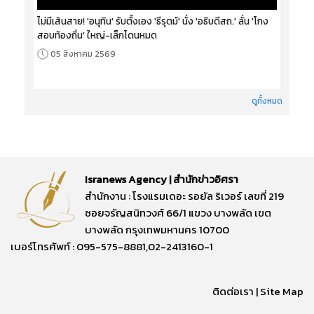
ไม่มีเส้นสาย! 'อนุทิน' รับตั้งเอง 'ธีรุตม์' นั่ง 'อธิบดีสถ.' ลั่น 'โกง
สอบท้องถิ่น' ใหญ่-เล็กโดนหมด
05 สิงหาคม 2569
ดูทั้งหมด
Isranews Agency | สำนักข่าวอิศรา
สำนักงาน : โรงแรมเดอะ รอยัล ริเวอร์ เลขที่ 219
ซอยจรัญสนิทวงศ์ 66/1 แขวง บางพลัด เขต
บางพลัด กรุงเทพมหานคร 10700
เบอร์โทรศัพท์ : 095-575-8881,02-2413160-1
ติดต่อเรา
|
Site Map