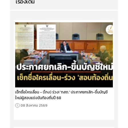
เรื่องเด่น
เช็กชื่อใครเลื่อน - (โกง) ร่วง! 'กสถ.' ประกาศยกเลิก-ขึ้นบัญชี
ใหม่ผู้สอบแข่งขันท้องถิ่นปี 68
08 สิงหาคม 2569