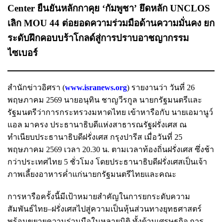
Center ยืนยันหลักกาคุย ‘กัมพูชา’ ยึดหลัก UNCLOS
เลิก MOU 44 ต่อยอดความร่วมมือด้านความมั่นคง ยก
ระดับฝึกคอบบร้าโกลด์สู่การปราบอาชญากรรม
ไซเบอร์
สำนักข่าวอิศรา (
www.isranews.org
) รายงานว่า วันที่ 26
พฤษภาคม 2569 นายอนุทิน ชาญวีรกูล นายกรัฐมนตรีและ
รัฐมนตรีว่าการกระทรวงมหาดไทย เข้าหารือกับ นายเอมานูว์
แอล มาครง ประธานาธิบดีแห่งสาธารณรัฐฝรั่งเศส ณ
ทำเนียบประธานาธิบดีฝรั่งเศส กรุงปารีส เมื่อวันที่ 25
พฤษภาคม 2569 เวลา 20.30 น. ตามเวลาท้องถิ่นฝรั่งเศส ซึ่งช้า
กว่าประเทศไทย 5 ชั่วโมง โดยประธานาธิบดีฝรั่งเศสเป็นเจ้า
ภาพเลี้ยงอาหารค่ำแก่นายกรัฐมนตรีไทยและคณะ
การหารือครั้งนี้มีเป้าหมายสำคัญในการยกระดับความ
สัมพันธ์ไทย–ฝรั่งเศสไปสู่ความเป็นหุ้นส่วนทางยุทธศาสตร์
พร้อมขยายความร่วมมือในหลายมิติ ทั้งด้านเศรษฐกิจ การ