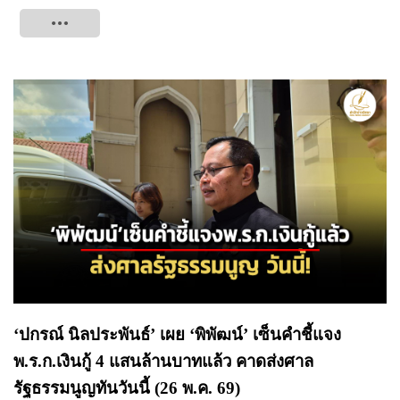
Tweet
‘ปกรณ์ นิลประพันธ์’ เผย ‘พิพัฒน์’ เซ็นคำชี้แจง
พ.ร.ก.เงินกู้ 4 แสนล้านบาทแล้ว คาดส่งศาล
รัฐธรรมนูญทันวันนี้ (26 พ.ค. 69)