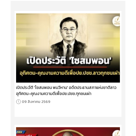
เปิดประวัติ 'ไซสมพอน พมวิหาน' อดีตประธานสภาแห่งชาติลาว
อุทิศตน-คุณงามความดีเพื่อปย.ปชช.ทุกชนเผ่า
09 สิงหาคม 2569