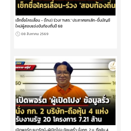
เช็กชื่อใครเลื่อน - (โกง) ร่วง! 'กสถ.' ประกาศยกเลิก-ขึ้นบัญชี
ใหม่ผู้สอบแข่งขันท้องถิ่นปี 68
08 สิงหาคม 2569
เปิดพอร์ต ธนารัตน์-ผู้เปิดโปง ข้อมูลรั่ว นั่งกก. 2 บ. ถือหุ้น 4