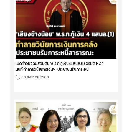
เปิดคำวินิจฉัยส่วนตน พ.ร.ก.กู้เงิน4แสนล.(1) จิรนิติ หะวา
นนท์:ทำลายวินัยการเงินฯ-ประชาชนรับภาระหนี้
09 สิงหาคม 2569