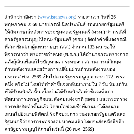
สำนักข่าวอิศรา (
www.isranews.org
) รายงานว่า วันที่ 26
พฤษภาคม 2569 นายปกรณื นิลประพันธ์ รองนายกรัฐมนตรี
ให้สัมภาษณ์หลังการประชุมคณะรัฐมนตรี (ครม.) ว่า กรณีที่
ศาลรัฐธรรมนูญให้คณะรัฐมนตรี (ครม.) จัดทำคำชี้แจงกรณี
ที่สมาชิกสภาผู้แทนราษฎร (สส.) จำนวน 133 คน ขอให้
พิจารณาว่า พระราชกำหนด (พ.ร.ก.) ให้อำนาจกระทรวงการ
คลังกู้เงินเพื่อแก้ไขปัญหาผลกระทบจากสถานการณ์วิกฤต
ด้านพลังงานและสร้างการเปลี่ยนผ่านด้านพลังงานของ
ประเทศ พ.ศ. 2569 เป็นไปตามรัฐธรรมนูญ มาตรา 172 วรรค
หนึ่ง หรือไม่ โดยให้ทำคำชี้แจงกลับมาภายใน 7 วัน นับแต่วัน
ที่ได้รับหนังสือนั้น เบื้องต้นได้รับหนังสือคำชี้แจงที่สภา
พัฒนาการเศรษฐกิจและสังคมแห่งชาติ (สศช.​) และกระทรวง
การคลังจัดทำขึ้นแล้ว โดยเมื่อช่วงเช้าที่ผ่านมาได้ลงนาม
เสนอไปยังนายพิพัฒน์ รัชกิจประการ รองนายกรัฐมนตรีและ
รัฐมนตรีว่าการกระทรวงคมนาคมแล้ว โดยจะส่งหนังสือถึง
ศาลัฐธรรมนูญได้ภายในวันนี้ (26 พ.ค. 2569)