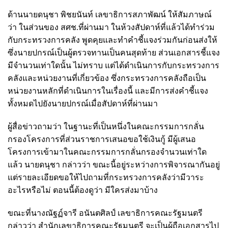
ด้านนายดนุชา พิชยนันท์ เลขาธิการสภาพัฒน์ ให้สัมภาษณ์
ว่า ในส่วนของ สศช.ที่ผ่านมา ในห้วงสัปดาห์ที่แล้วได้ทำร่วม
กับกระทรวงการคลัง พูดคุยและทำคำชี้แจงร่วมกัน​ก่อนส่งให้
ซึ่งนายปกรณ์เป็นผู้ตรวจทานเป็นคนสุดท้าย ส่วนเอกสารชี้แจง
มีจำนวนเท่าใดนั้น ไม่ทราบ​ แต่ได้ดำเนินการกับกระทรวงการ
คลังและหน่วยงานที่เกี่ยวข้อง ซึ่งกระทรวงการคลังถือเป็น
หน่วยงานหลักที่ดำเนินการในเรื่องนี้​ และมีการส่งคำชี้แจง
ทั้งหมดไปยังนายปกรณ์เมื่อสัปดาห์ที่ผ่านมา
ผู้สื่อข่าวถามว่า ในฐานะที่เป็นหนึ่งในคณะกรรมการกลั่น
กรองโครงการที่ส่วนราชการเสนอขอใช้เงินกู้ มีผู้เสนอ
โครงการเข้ามาในคณะกรรมการกลั่นกรองจำนวนเท่าใด
แล้ว นายดนุชา​ กล่าวว่า​ ขณะนี้อยู่ระหว่างการพิจารณากันอยู่​
แต่รายละเอียดขอให้ไปถามที่กระทรวงการคลังว่ามีวาระ
อะไรหรือไม่ ตอนนี้ต้องดูว่า มีใครส่งมาบ้าง
ขณะที่นางณัฐฏ์จารี อนันตศิลป์ เลขาธิการคณะรัฐมนตรี
กล่าวว่า สำนักเลขาธิการคณะรัฐมนตรี จะเป็นผู้ถือเอกสารไป