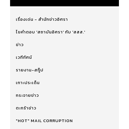
เรื่องเด่น - สำนักข่าวอิศรา
ไขคำตอบ 'สถาบันอิศรา' กับ 'สสส.'
ข่าว
เวทีทัศน์
รายงาน-สกู๊ป
เกาะประเด็น
กระจายข่าว
ตะกร้าข่าว
"HOT" MAIL CORRUPTION