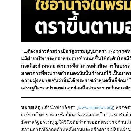
"...ต้องกล่าวด้วยว่า เมื่อรัฐธรรมนูญมาตรา 172 วรรคหน
แม้ฝ่ายบริหารจะตราพระราชกำหนดขึ้นใช้บังคับโดยมีว
ก็จะต้องกำหนดมาตรการที่สามารถดำเนินการให้บรรลุว
มาตรการที่พระราชกำหนดฉบับนั้นกำหนดไว้ เป็นมาตรกา
ความมุ่งหมายเช่นว่านั้นได้ พระราชกำหนดนั้นก็ย่อม
เศรษฐกิจของประเทศ และย่อมถือว่าพระราชกำหนดดังก
หมายเหตุ :
สำนักข่าวอิศรา (
www.isranews.org
) พรรคร
เสรีรวมไทย ร่วมลงชื่อยื่นคำร้องต่อนายโสภณ ซารัมย
ยังศาลรัฐธรรมนูญให้วินิจฉัยว่าการออกพระราชกำหนด 
สถานการณ์วิกฤตด้านพลังงานและสร้างการเปลี่ยนผ่าน