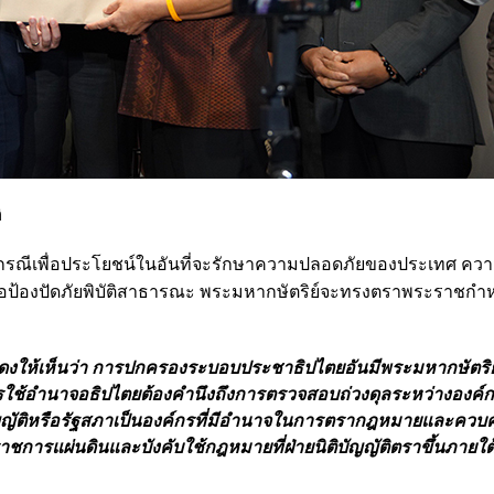
ิ
“ในกรณีเพื่อประโยชน์ในอันที่จะรักษาความปลอดภัยของประเทศ ค
อป้องปัดภัยพิบัติสาธารณะ พระมหากษัตริย์จะทรงตราพระราชกำห
งให้เห็นว่า การปกครองระบอบประชาธิปไตยอันมีพระมหากษัตริย
รใช้อำนาจอธิปไตยต้องคำนึงถึงการตรวจสอบถ่วงดุลระหว่างองค์ก
ัญญัติหรือรัฐสภาเป็นองค์กรที่มีอำนาจในการตรากฎหมายและควบ
ารแผ่นดินและบังคับใช้กฎหมายที่ฝ่ายนิติบัญญัติตราขึ้นภายใต