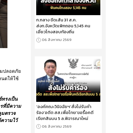
ก.กลาง ขีดเส้น 31 ส.ค.
ส่งก.จังหวัดเพิกถอน 5,145 คน
เอี่ยวโกงสอบท้องถิ่น
06 สิงหาคม 2569
วามปลอดภัย
นดให้ใช้
์ทรงเป็น
‘องค์คณะวินิจฉัยฯ’สั่งไม่รับคำ
รที่มีความ
ร้อง‘อดีต สส.เพื่อไทย’ขอรื้อคดี
คุมตรวจ
เรียกสินบน 5 ล.พิจารณาใหม่
้ความไว้
06 สิงหาคม 2569