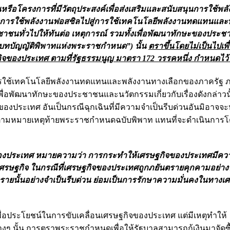
ือโครงการที่มีวัตถุประสงค์เพื่อส่งเสริมและสนับสนุนการใช้พลั
งพิงการใช้พลังงานฟอสซิลไปสู่การใช้เทคโนโลยีพลังงานทดแทนและ
นทั่วไปให้ทันต่อ เหตุการณ์ รวมทั้งเพื่อพัฒนาทักษะของประ
ว่า “บทบัญญัติพิพาทแห่งพระราชกำหนด”) นั้น
ตราขึ้นโดยไม่เป็นไปเพื
ของประเทศ ตามที่รัฐธรรมนูญ มาตรา 172 วรรคหนึ่ง กำหนดไว้ 
ู่การใช้เทคโนโลยีพลังงานทดแทนและพลังงานทางเลือกของภาครัฐ
ื่อพัฒนาทักษะของประชาชนและนวัตกรรมเกี่ยวกับเรื่องดังกล่าวนั้
องประเทศ อันเป็นกรณีฉุกเฉินที่มีความจำเป็นรีบด่วนอันมิอาจจะห
ดตามหมายเหตุท้ายพระราชกำหนดฉบับพิพาท แทนที่จะดำเนินการ
ของประเทศ หมายความว่า การกระทำให้เศรษฐกิจของประเทศมีควา
รษฐกิจ ในกรณีที่เศรษฐกิจของประเทศถูกภยันตรายคุกคามอย่างปั
ตรายนั้นอย่างจำเป็นรีบด่วน ย่อมเป็นการรักษาความมั่นคงในทางเ
พื่อประโยชน์ในการขับเคลื่อนเศรษฐกิจของประเทศ แต่มีเหตุทำให้
งๆ นั้น การตราพระราชกำหนดเพื่อให้รัฐบาลสามารถกู้เงินมาจัดซ