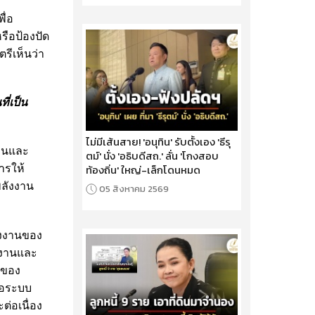
ื่อ
ือป้องปัด
ีเห็นว่า
่เป็น
ไม่มีเส้นสาย! 'อนุทิน' รับตั้งเอง 'ธีรุ
งานและ
ตม์' นั่ง 'อธิบดีสถ.' ลั่น 'โกงสอบ
ท้องถิ่น' ใหญ่-เล็กโดนหมด
ารให้
ลังงาน
05 สิงหาคม 2569
ังงานของ
งงานและ
คของ
่อระบบ
่อเนื่อง