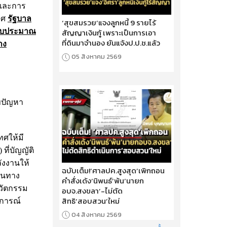
 และการ
ทศ
รัฐบาล
‘สุขสมรวย’แจงลูกหนี้ 9 รายไร้
ารงบประมาณ
สัญญาเงินกู้ เพราะเป็นการเอา
ที่ดินมาจำนอง ยันแจ้งป.ป.ช.แล้ว
าง
05 สิงหาคม 2569
ขปัญหา
ทศให้มี
ี่บัญญัติ
ลังงานให้
ฉบับเต็ม!‘ศาลปค.สูงสุด’เพิกถอน
านทาง
คำสั่งเด้ง‘นิพนธ์’พ้น‘นายก
วัตกรรม
อบจ.สงขลา’-ไม่ตัด
สิทธิ‘สอบสวน’ใหม่
นการณ์
04 สิงหาคม 2569