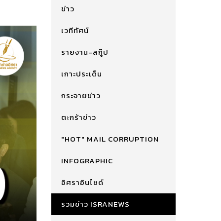
ข่าว
เวทีทัศน์
รายงาน-สกู๊ป
เกาะประเด็น
กระจายข่าว
ตะกร้าข่าว
"HOT" MAIL CORRUPTION
INFOGRAPHIC
อิศราอินไซด์
รวมข่าว ISRANEWS