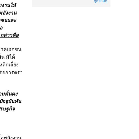
ดูทั้งหมด
งงานให้
พลังงาน
ชาชนและ
่อ
กล่าวคือ
 ภาคเอกชน
น มิได้
ลีกเลี่ยง
โดยการตรา
มมั่นคง
จจุบันทัน
ศรษฐกิจ
ื้อพลังงาน