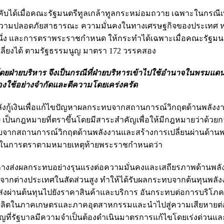
ับได้เมื่อคณะรัฐมนตรีทูลเกล้าทูลกระหม่อมถวาย เฉพาะในกรณีเพ
วามปลอดภัยสาธารณะ ความมั่นคงในทางเศรษฐกิจของประเทศ หร
ึ่ง และการตราพระราชกำหนด ให้กระทำได้เฉพาะเมื่อคณะรัฐมนตร
กเลี่ยงได้ ตามรัฐธรรมนูญ มาตรา 172 วรรคสอง
่ายบริหาร จึงเป็นกรณีที่ฝ่ายบริหารเข้าไปใช้อำนาจในพรมแดนที
่ต้องใช้อย่างจำกัดและตีความโดยเคร่งครัด
กู้เงินเพื่อแก้ไขปัญหาผลกระทบจากสถานการณ์วิกฤตด้านพลัง
 เป็นกฎหมายที่ตราขึ้นโดยมีสาระสำคัญเพื่อให้มีกฎหมายว่าด้วยก
บจากสถานการณ์วิกฤตด้านพลังงานและสร้างการเปลี่ยนผ่านด้านพ
ลในการตราตามหมายเหตุท้ายพระราชกำหนดว่า
ลางส่งผลกระทบอย่างรุนแรงต่อความมั่นคงและเสถียรภาพด้านพล
จากต่างประเทศในสัดส่วนสูง ทำให้ได้รับผลกระทบจากต้นทุนพลั
ต้องส่งผ่านต้นทุนไปยังราคาสินค้าและบริการ อันกระทบต่อการบริโภ
ารผลิตในภาคเกษตรและภาคอุตสาหกรรมและนำไปสู่ความเสียหายต
ที่รัฐบาลมีความจำเป็นต้องดำเนินมาตรการแก้ไขโดยเร่งด่วนและต