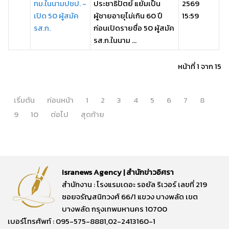
ทม.ในนามปชป. -
ประชาธิปัตย์ แย้มเป็น
2569
เปิด 50 ผู้สมัค
ผู้ชายอายุไม่เกิน 60 ปี
15:59
รส.ก.
ก่อนเปิดรายชื่อ 50 ผู้สมัค
รส.ก.ในนาม ...
หน้าที่ 1 จาก 15
เริ่มต้น
ก่อนหน้า
1
2
3
4
5
6
7
8
9
10
ต่อไป
สุดท้าย
Isranews Agency | สำนักข่าวอิศรา
สำนักงาน : โรงแรมเดอะ รอยัล ริเวอร์ เลขที่ 219
ซอยจรัญสนิทวงศ์ 66/1 แขวง บางพลัด เขต
บางพลัด กรุงเทพมหานคร 10700
เบอร์โทรศัพท์ : 095-575-8881,02-2413160-1