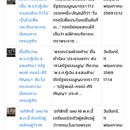
เต็ม 'พ.ร.ก.กู้เงิน'
รัฐธรรมนูญมาตรา 172
พฤษภาคม
4 แสนล้าน (1) ไม่
วรรคหนึ่ง บัญญัติว่า “ใน
2569 12:12
เป็นไปเพื่อ
กรณีเพื่อประโยชน์ในอันที่
ปย.รักษาความ
จะ...” กรณีย่อมแสดงให้
มั่นคงทาง
เห็นว่า แม้ฝ่ายบริหารจะ
เศรษฐกิจ
ตราพระราช ...
ยื่นตีความ
‘พรรคร่วมฝ่ายค้าน’ ยื่น
วันจันทร์,
พ.ร.ก.กู้เงิน 4
คำร้อง ‘ประธานสภา’ ส่ง
11
แสนล้าน ! ‘ณัฐ
‘ศาลรัฐธรรมนูญ’ ตีความ
พฤษภาคม
พงษ์-กรณ์-ศิริ
‘พ.ร.ก.กู้เงิน 4 แสนล้าน’
2569
กัญญา’ ลั่น ไม่
ขัดรัฐธรรมนูญมาตรา 172
17:14
กระทบความ
- ‘ณัฐพงษ์-กรณ์-ศิริ
มั่นคงทาง
กัญญา’ ประส ...
เศรษฐกิจ
‘อภิสิทธิ์’ เผย 16
‘อภิสิทธิ์’ เผย 16 พ.ค.นี้
วันจันทร์,
พ.ค.นี้ เปิดตัวผู้
เตรียมเปิดตัวผู้สมัครผู้
11
สมัครผู้ว่าฯก
ว่าฯกทม.ในนามพรรค
พฤษภาคม