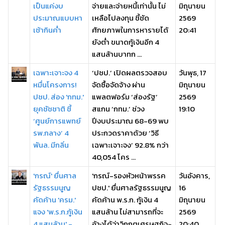
เป็นแค่งบ
จ่ายและจ่ายหนี้เท่านั้น ไม่
มิถุนายน
ประมาณแบบหา
เหลือไปลงทุน ชี้ชัด
2569
เช้ากินค่ำ
ศักยภาพในการหารายได้
20:41
ยังต่ำ ขนาดกู้เงินอีก 4
แสนล้านบาทก ...
เฉพาะเจาะจง 4
‘ปชป.’ เปิดผลตรวจสอบ
วันพุธ, 17
หมื่นโครงการ!
จัดซื้อจัดจ้าง ผ่าน
มิถุนายน
ปชป. ส่อง 'กทม.'
แพลตฟอร์ม ‘ส่องรัฐ’
2569
ยุคชัชชาติ ชี้
สแกน ‘กทม.’ ช่วง
19:10
‘ศูนย์การแพทย์
ปีงบประมาณ 68-69 พบ
รพ.กลาง’ 4
ประกวดราคาด้วย ‘วิธี
พันล. มีกลิ่น
เฉพาะเจาะจง’ 92.8% กว่า
40,054 โคร ...
'กรณ์' ยื่นศาล
'กรณ์-รองหัวหน้าพรรค
วันอังคาร,
รัฐธรรมนูญ
ปชป.' ยื่นศาลรัฐธรรมนูญ
16
คัดค้าน 'ครม.'
คัดค้าน พ.ร.ก. กู้เงิน 4
มิถุนายน
แจง 'พ.ร.ก.กู้เงิน
แสนล้าน ไม่สามารถที่จะ
2569
4 แสนล้าน' -
อ้างได้ว่าวิกฤตเศรษฐกิจ-
20:40