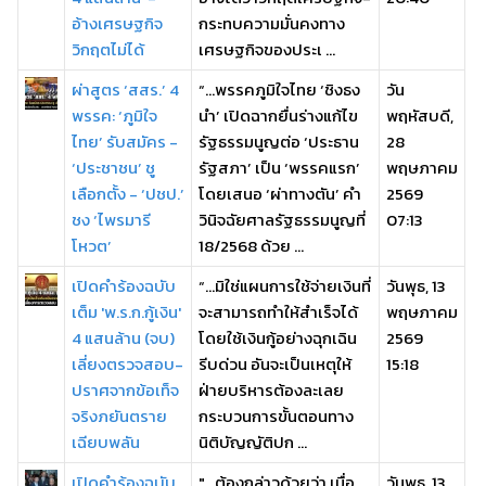
อ้างเศรษฐกิจ
กระทบความมั่นคงทาง
วิกฤตไม่ได้
เศรษฐกิจของประเ ...
ผ่าสูตร ‘สสร.’ 4
“…พรรคภูมิใจไทย ‘ชิงธง
วัน
พรรค: ‘ภูมิใจ
นำ’ เปิดฉากยื่นร่างแก้ไข
พฤหัสบดี,
ไทย’ รับสมัคร -
รัฐธรรมนูญต่อ ‘ประธาน
28
‘ประชาชน’ ชู
รัฐสภา’ เป็น ‘พรรคแรก’
พฤษภาคม
เลือกตั้ง - ‘ปชป.’
โดยเสนอ ‘ผ่าทางตัน’ คำ
2569
ชง ‘ไพรมารี
วินิจฉัยศาลรัฐธรรมนูญที่
07:13
โหวต’
18/2568 ด้วย ...
เปิดคำร้องฉบับ
“…มิใช่แผนการใช้จ่ายเงินที่
วันพุธ, 13
เต็ม 'พ.ร.ก.กู้เงิน'
จะสามารถทำให้สำเร็จได้
พฤษภาคม
4 แสนล้าน (จบ)
โดยใช้เงินกู้อย่างฉุกเฉิน
2569
เลี่ยงตรวจสอบ-
รีบด่วน อันจะเป็นเหตุให้
15:18
ปราศจากข้อเท็จ
ฝ่ายบริหารต้องละเลย
จริงภยันตราย
กระบวนการขั้นตอนทาง
เฉียบพลัน
นิติบัญญัติปก ...
เปิดคำร้องฉบับ
"...ต้องกล่าวด้วยว่า เมื่อ
วันพุธ, 13