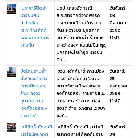
‘ประชาธิปัตย์’
ปชป.แถลงอัดกรณี
วันจันทร์,
เตรียมยื่น
ส.ก.ภัทรศักดิ์จากพรรค
03
ป.ป.ช.ฟัน
ประชาชนเสียบบัตรแทน
สิงหาคม
‘ส.ก.ภัทรศักดิ์’
กันระหว่างประชุมสภาก
2569
หลังพบกดบัตร
ทม. ชี้ความผิดสำเร็จ และ
17:41
แทนกัน
ระหว่างลงคะแนนไม่มีเหตุอุ
ปกรณือะไรชำรุด เตรียม
ยื่น ...
มีดโกนอาบน้ำ
'ชวน หลีกภัย' ชี้ 'การเมือง
วันเสาร์,
ผึ้ง! 'ชวน' กรีด
เลวร้าย' เรียกว่า 'วงจร
25
'การเมืองเลว
อุบาทว์การเมือง' ลุกลาม
กรกฎาคม
ร้าย-วงจร
องค์กรอิสระ-ราชการ แนะ
2569
อุบาทว์' ลาม
ทางออก สร้างการเมือง
12:47
'องค์กรอิสระ-
สุจริต ด้าน 'อภิสิทธิ์ เวชชา
ราชการ'
ชีวะ' ...
‘อภิสิทธิ์’ ซัดงบปี
‘อภิสิทธิ์’ ซัดงบปี 70 ไม่มี
วันจันทร์,
70 ไม่มีอนาคต
อนาคต รายได้พอกับราย
29