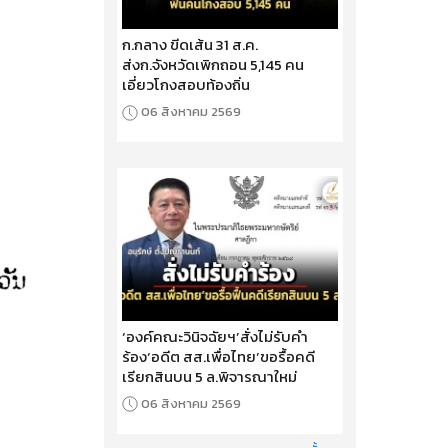
ก.กลาง ขีดเส้น 31 ส.ค.
ส่งก.จังหวัดเพิกถอน 5,145 คน
เอี่ยวโกงสอบท้องถิ่น
06 สิงหาคม 2569
‘องค์คณะวินิจฉัยฯ’สั่งไม่รับคำ
ร้อง‘อดีต สส.เพื่อไทย’ขอรื้อคดี
เรียกสินบน 5 ล.พิจารณาใหม่
06 สิงหาคม 2569