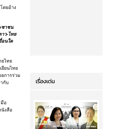
 โดยอ้าง
ระชาชน
น ลาว-ไทย
ขื่อนใด
่ายไทย
มเยียนไทย
้วยการร่วม
เรื่องเด่น
้ากับ
มมือ
นังสือ