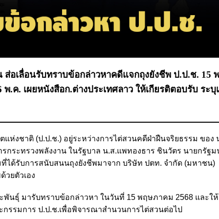
น ส่อเลื่อนรับทราบข้อกล่าวหาคดีแจกถุงยังชีพ ป.ป.ช. 15 พ.
 พ.ค. เผยหนังสือก.ต่างประเทศลาว ให้เกียรติตอบรับ ระบุเ
งชาติ (ป.ป.ช.) อยู่ระหว่างการไต่สวนคดีฝ่าฝืนจริยธรรม ของ 
่าการกระทรวงพลังงาน ในรัฐบาล น.ส.แพทองธาร ชินวัตร นายกรัฐม
ที่ได้รับการสนับสนนถุงยังชีพมาจาก บริษัท ปตท. จำกัด (มหาชน) 
พด้วยตัวเอง
ะพันธุ์ มารับทราบข้อกล่าวหา ในวันที่ 15 พฤษภาคม 2568 และให้ใช
ณะกรรมการ ป.ป.ช.เพื่อพิจารณาสำนวนการไต่สวนต่อไป