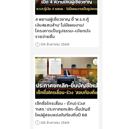
4 พยานผู้เชี่ยวชาญ ชี้ 'พ.ร.ก.กู้
เงิน4แสนล้าน' ไม่มีแผนงาน/
โครงการเป็นรูปธรรม-เบียดบัง
รายจ่ายอื่น
09 สิงหาคม 2569
เช็กชื่อใครเลื่อน - (โกง) ร่วง!
'กสถ.' ประกาศยกเลิก-ขึ้นบัญชี
ใหม่ผู้สอบแข่งขันท้องถิ่นปี 68
08 สิงหาคม 2569