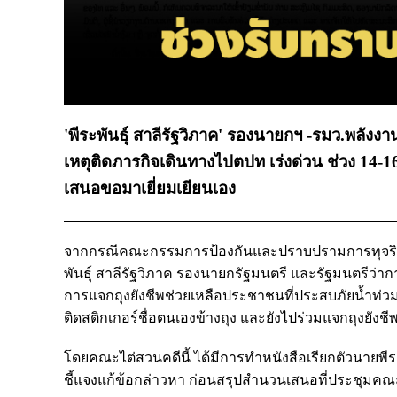
'พีระพันธุ์ สาลีรัฐวิภาค' รองนายกฯ -รมว.พลังงา
เหตุติดภารกิจเดินทางไปตปท เร่งด่วน ช่วง 14-16
เสนอขอมาเยี่ยมเยียนเอง
จากกรณีคณะกรรมการป้องกันและปราบปรามการทุจริตแห่
พันธุ์ สาลีรัฐวิภาค รองนายกรัฐมนตรี และรัฐมนตรีว
การแจกถุงยังชีพช่วยเหลือประชาชนที่ประสบภัยน้ำท่วม
ติดสติกเกอร์ชื่อตนเองข้างถุง และยังไปร่วมแจกถุงยังชี
โดยคณะไต่สวนคดีนี้ ได้มีการทำหนังสือเรียกตัวนายพีร
ชี้แจงแก้ข้อกล่าวหา ก่อนสรุปสำนวนเสนอที่ประชุมค