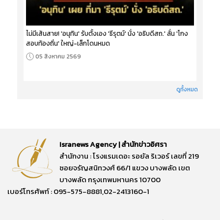
ไม่มีเส้นสาย! 'อนุทิน' รับตั้งเอง 'ธีรุตม์' นั่ง 'อธิบดีสถ.' ลั่น 'โกง
สอบท้องถิ่น' ใหญ่-เล็กโดนหมด
05 สิงหาคม 2569
ดูทั้งหมด
Isranews Agency | สำนักข่าวอิศรา
สำนักงาน : โรงแรมเดอะ รอยัล ริเวอร์ เลขที่ 219
ซอยจรัญสนิทวงศ์ 66/1 แขวง บางพลัด เขต
บางพลัด กรุงเทพมหานคร 10700
เบอร์โทรศัพท์ : 095-575-8881,02-2413160-1