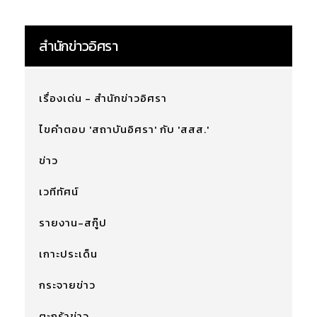
สำนักข่าวอิศรา
เรื่องเด่น - สำนักข่าวอิศรา
ไขคำตอบ 'สถาบันอิศรา' กับ 'สสส.'
ข่าว
เวทีทัศน์
รายงาน-สกู๊ป
เกาะประเด็น
กระจายข่าว
ตะกร้าข่าว