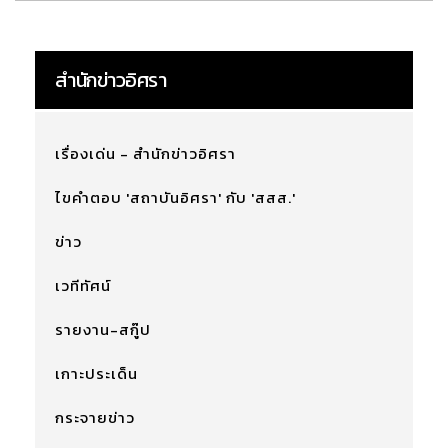
สำนักข่าวอิศรา
เรื่องเด่น - สำนักข่าวอิศรา
ไขคำตอบ 'สถาบันอิศรา' กับ 'สสส.'
ข่าว
เวทีทัศน์
รายงาน-สกู๊ป
เกาะประเด็น
กระจายข่าว