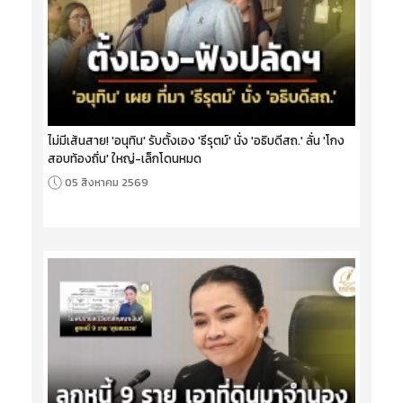
ไม่มีเส้นสาย! 'อนุทิน' รับตั้งเอง 'ธีรุตม์' นั่ง 'อธิบดีสถ.' ลั่น 'โกง
สอบท้องถิ่น' ใหญ่-เล็กโดนหมด
05 สิงหาคม 2569