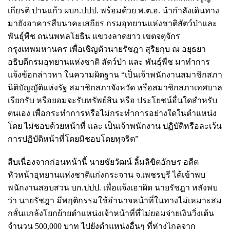
เกียรติ ปานแก้ว ผบก.ปปป. พร้อมด้วย พ.ต.อ. นำกำลังเดินทาง
มายังอาคารสืบนาคะเสถียร กรมอุทยานแห่งชาติสัตว์ป่าและ
พันธุ์พืช ถนนพหลโยธิน แขวงลาดยาว เขตจตุจักร
กรุงเทพมหานคร เพื่อเชิญตัวนายรัชฎา สุริยกุบ ณ อยุธยา
อธิบดีกรมอุทยานแห่งชาติ สัตว์ป่า และ พันธุ์พืช มาทำการ
แจ้งข้อกล่าวหา ในความผิดฐาน “เป็นเจ้าพนักงานสมาชิกสภา
นิติบัญญัติแห่งรัฐ สมาชิกสภาจังหวัด หรือสมาชิกสภาเทศบาล
เรียกรับ หรือยอมจะรับทรัพย์สิน หรือ ประโยชน์อื่นใดสำหรับ
ตนเอง เพื่อกระทำการหรือไม่กระทำการอย่างใดในตำแหน่ง
โดย ไม่ชอบด้วยหน้าที่ และ เป็นเจ้าพนักงาน ปฏิบัติหรือละเว้น
การปฏิบัติหน้าที่โดยมิชอบโดยทุจริต”
สืบเนื่องจากก่อนหน้านี้ นายชัยวัฒน์ ลิ้มลิขิตอักษร อดีต
หัวหน้าอุทยานแห่งชาติแก่งกระจาน จ.เพชรบุรี ได้เข้าพบ
พนักงานสอบสวน บก.ปปป. เพื่อแจ้งเอาผิด นายรัชฎา หลังพบ
ว่า นายรัชฎา มีพฤติกรรมใช้อำนาจหน้าที่ในทางไม่เหมาะสม
กลั่นแกล้งโยกย้ายตำแหน่งเจ้าหน้าที่ที่ไม่ยอมจ่ายเงินวิ่งเต้น
จำนวน 500,000 บาท ไปยังตำแหน่งอื่นๆ ที่ห่างไกลจาก