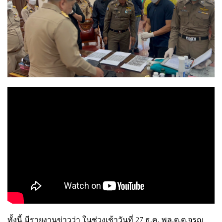
ทั้งนี้ มีรายงานข่าวว่า ในช่วงเช้าวันที่ 27 ธ.ค. พล.ต.ต.จรูญ