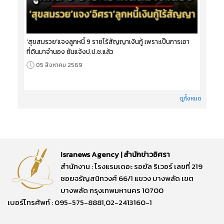
‘สุขสมรวย’แจงลูกหนี้ 9 รายไร้สัญญาเงินกู้ เพราะเป็นการเอา
ที่ดินมาจำนอง ยันแจ้งป.ป.ช.แล้ว
05 สิงหาคม 2569
ดูทั้งหมด
Isranews Agency | สำนักข่าวอิศรา
สำนักงาน : โรงแรมเดอะ รอยัล ริเวอร์ เลขที่ 219
ซอยจรัญสนิทวงศ์ 66/1 แขวง บางพลัด เขต
บางพลัด กรุงเทพมหานคร 10700
เบอร์โทรศัพท์ : 095-575-8881,02-2413160-1