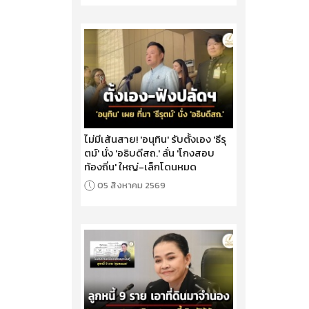
ไม่มีเส้นสาย! 'อนุทิน' รับตั้งเอง 'ธีรุ
ตม์' นั่ง 'อธิบดีสถ.' ลั่น 'โกงสอบ
ท้องถิ่น' ใหญ่-เล็กโดนหมด
05 สิงหาคม 2569