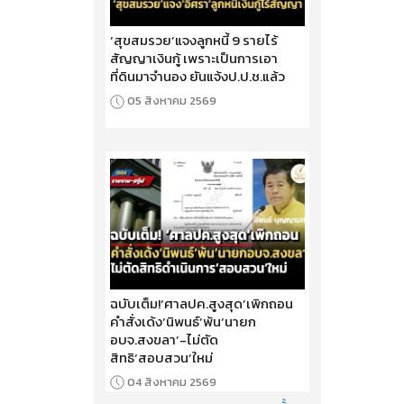
‘สุขสมรวย’แจงลูกหนี้ 9 รายไร้
สัญญาเงินกู้ เพราะเป็นการเอา
ที่ดินมาจำนอง ยันแจ้งป.ป.ช.แล้ว
05 สิงหาคม 2569
ฉบับเต็ม!‘ศาลปค.สูงสุด’เพิกถอน
คำสั่งเด้ง‘นิพนธ์’พ้น‘นายก
อบจ.สงขลา’-ไม่ตัด
สิทธิ‘สอบสวน’ใหม่
04 สิงหาคม 2569