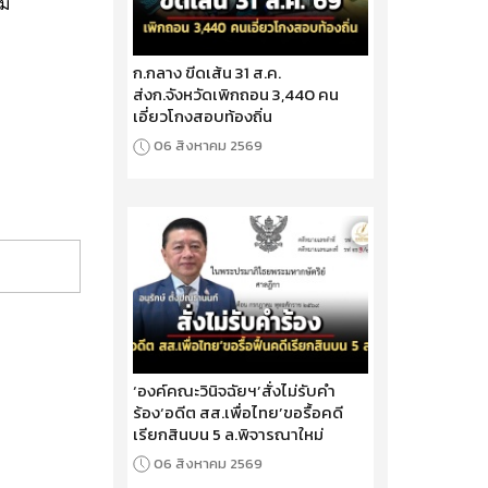
มี
ก.กลาง ขีดเส้น 31 ส.ค.
ส่งก.จังหวัดเพิกถอน 3,440 คน
เอี่ยวโกงสอบท้องถิ่น
06 สิงหาคม 2569
‘องค์คณะวินิจฉัยฯ’สั่งไม่รับคำ
ร้อง‘อดีต สส.เพื่อไทย’ขอรื้อคดี
เรียกสินบน 5 ล.พิจารณาใหม่
06 สิงหาคม 2569