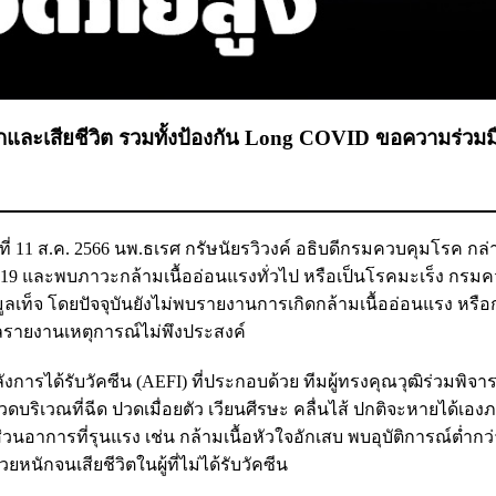
กและเสียชีวิต รวมทั้งป้องกัน Long COVID ขอความร่วมม
นที่ 11 ส.ค. 2566 นพ.ธเรศ กรัษนัยรวิวงค์ อธิบดีกรมควบคุมโรค กล่
โควิด 19 และพบภาวะกล้ามเนื้ออ่อนแรงทั่วไป หรือเป็นโรคมะเร็ง กร
ูลเท็จ โดยปัจจุบันยังไม่พบรายงานการเกิดกล้ามเนื้ออ่อนแรง หรือ
ลรายงานเหตุการณ์ไม่พึงประสงค์
รได้รับวัคซีน (AEFI) ที่ประกอบด้วย ทีมผู้ทรงคุณวุฒิร่วมพิจา
วดบริเวณที่ฉีด ปวดเมื่อยตัว เวียนศีรษะ คลื่นไส้ ปกติจะหายได้เอง
นอาการที่รุนแรง เช่น กล้ามเนื้อหัวใจอักเสบ พบอุบัติการณ์ต่ำกว่
ยหนักจนเสียชีวิตในผู้ที่ไม่ได้รับวัคซีน