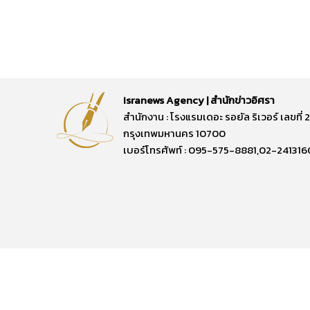
Isranews Agency | สำนักข่าวอิศรา
สำนักงาน : โรงแรมเดอะ รอยัล ริเวอร์ เลขท
กรุงเทพมหานคร 10700
เบอร์โทรศัพท์ : 095-575-8881,02-241316