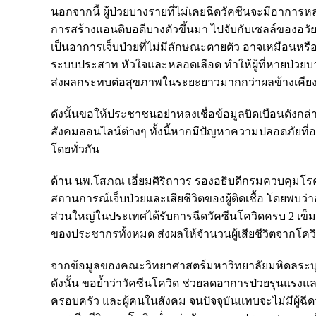
นอกจากนี้ ผู้ป่วยบางรายที่ไม่เคยฉีดวัคซีนจะมีอาการ
การสร้างแอนติบอดีบางตัวขึ้นมา ไปจับกับเซลล์ของอ
เป็นอาการเจ็บป่วยที่ไม่มีลักษณะตายตัว อาจเหมือนหรือ
ระบบประสาท หัวใจและหลอดเลือด ทำให้ผู้ที่หายป่วยบาง
ส่งผลกระทบต่อสุขภาพในระยะยาวมากกว่าผลข้างเคียง
ดังนั้นขอให้ประชาชนอย่าหลงเชื่อข้อมูลบิดเบือนดังกล่
สังคมออนไลน์ต่างๆ ทั้งนี้หากมีปัญหาความปลอดภัย
โดยทั่วกัน
ด้าน นพ.โสภณ เอี่ยมศิริถาวร รองอธิบดีกรมควบคุมโรค 
สถานการณ์เจ็บป่วยและเสียชีวิตของผู้ติดเชื้อ โดยพบว
ส่วนใหญ่ในประเทศได้รับการฉีดวัคซีนโควิดครบ 2 เข็ม
ของประชากรทั้งหมด ส่งผลให้จำนวนผู้เสียชีวิตจากโ
จากข้อมูลของคณะวิทยาศาสตร์มหาวิทยาลัยมหิดลระบุ
ดังนั้น ขอย้ำว่าวัคซีนโควิด ช่วยลดอาการป่วยรุนแรงแล
ครอบครัว และผู้คนในสังคม จนปัจจุบันแทบจะไม่มีผู้ฉีด