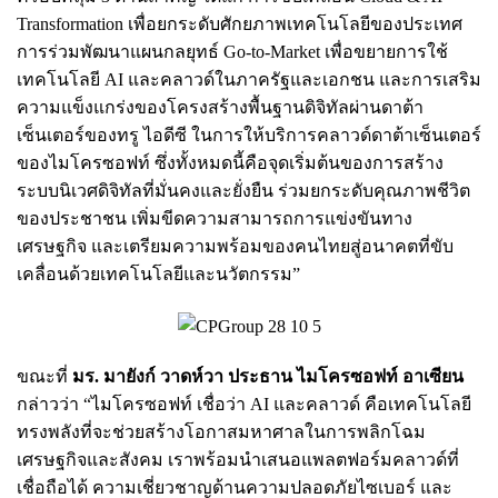
Transformation เพื่อยกระดับศักยภาพเทคโนโลยีของประเทศ
การร่วมพัฒนาแผนกลยุทธ์ Go-to-Market เพื่อขยายการใช้
เทคโนโลยี AI และคลาวด์ในภาครัฐและเอกชน และการเสริม
ความแข็งแกร่งของโครงสร้างพื้นฐานดิจิทัลผ่านดาต้า
เซ็นเตอร์ของทรู ไอดีซี ในการให้บริการคลาวด์ดาต้าเซ็นเตอร์
ของไมโครซอฟท์ ซึ่งทั้งหมดนี้คือจุดเริ่มต้นของการสร้าง
ระบบนิเวศดิจิทัลที่มั่นคงและยั่งยืน ร่วมยกระดับคุณภาพชีวิต
ของประชาชน เพิ่มขีดความสามารถการแข่งขันทาง
เศรษฐกิจ และเตรียมความพร้อมของคนไทยสู่อนาคตที่ขับ
เคลื่อนด้วยเทคโนโลยีและนวัตกรรม”
ขณะที่
มร. มายังก์ วาดห์วา ประธาน ไมโครซอฟท์ อาเซียน
กล่าวว่า “ไมโครซอฟท์ เชื่อว่า AI และคลาวด์ คือเทคโนโลยี
ทรงพลังที่จะช่วยสร้างโอกาสมหาศาลในการพลิกโฉม
เศรษฐกิจและสังคม เราพร้อมนำเสนอแพลตฟอร์มคลาวด์ที่
เชื่อถือได้ ความเชี่ยวชาญด้านความปลอดภัยไซเบอร์ และ