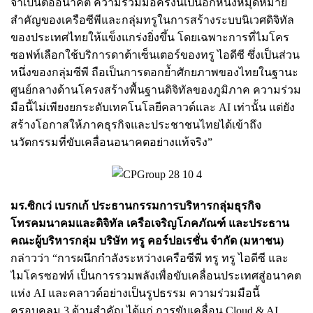
จำเป็นต่ออนาคต ความร่วมมือครั้งนี้เป็นอีกหนึ่งหมุดหมาย
สำคัญของเครือซีพีและกลุ่มทรูในการสร้างระบบนิเวศดิจิทัล
ของประเทศไทยให้แข็งแกร่งยิ่งขึ้น โดยเฉพาะการที่ไมโคร
ซอฟท์เลือกใช้บริการดาต้าเซ็นเตอร์ของทรู ไอดีซี ซึ่งเป็นส่วน
หนึ่งของกลุ่มซีพี ถือเป็นการตอกย้ำศักยภาพของไทยในฐานะ
ศูนย์กลางด้านโครงสร้างพื้นฐานดิจิทัลของภูมิภาค ความร่วม
มือนี้ไม่เพียงยกระดับเทคโนโลยีคลาวด์และ AI เท่านั้น แต่ยัง
สร้างโอกาสให้ภาคธุรกิจและประชาชนไทยได้เข้าถึง
นวัตกรรมที่ขับเคลื่อนอนาคตอย่างแท้จริง”
มร.ซิกเว่ เบรกเก้ ประธานกรรมการบริหารกลุ่มธุรกิจ
โทรคมนาคมและดิจิทัล เครือเจริญโภคภัณฑ์ และประธาน
คณะผู้บริหารกลุ่ม บริษัท ทรู คอร์ปอเรชั่น จำกัด (มหาชน)
กล่าวว่า “การผนึกกำลังระหว่างเครือซีพี ทรู ทรู ไอดีซี และ
ไมโครซอฟท์ เป็นการรวมพลังเพื่อขับเคลื่อนประเทศสู่อนาคต
แห่ง AI และคลาวด์อย่างเป็นรูปธรรม ความร่วมมือนี้
ครอบคลุม 3 ด้านสำคัญ ได้แก่ การขับเคลื่อน Cloud & AI