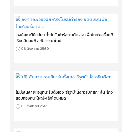
‘องค์คณะวินิจฉัยฯ’สั่งไม่รับคำร้อง‘อดีต สส.เพื่อไทย’ขอรื้อคดี
เรียกสินบน 5 ล.พิจารณาใหม่
06 สิงหาคม 2569
ไม่มีเส้นสาย! 'อนุทิน' รับตั้งเอง 'ธีรุตม์' นั่ง 'อธิบดีสถ.' ลั่น 'โกง
สอบท้องถิ่น' ใหญ่-เล็กโดนหมด
05 สิงหาคม 2569