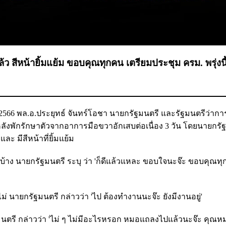
ล้ว สีหน้ายิ้มแย้ม ขอบคุณทุกคน เตรียมประชุม ครม. พรุ่งนี
. 2566 พล.อ.ประยุทธ์ จันทร์โอชา นายกรัฐมนตรี และรัฐมนตรีว่า
พักรักษาตัวจากอาการมือขวาอักเสบต่อเนื่อง 3 วัน โดยนายกรัฐ
ละ มีสีหน้าที่ยิ้มแย้ม
งไรบ้าง นายกรัฐมนตรี ระบุ ว่า 'ก็ดีแล้วแหละ ขอบใจนะจ๊ะ ขอบคุณ
อไม่ นายกรัฐมนตรี กล่าวว่า 'ไป ต้องทำงานนะจ๊ะ ยังมีงานอยู่'
ัฐมนตรี กล่าวว่า 'ไม่ ๆ ไม่มีอะไรหรอก หมอแถลงไปแล้วนะจ๊ะ คุณห