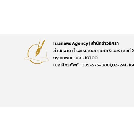
Isranews Agency | สำนักข่าวอิศรา
สำนักงาน : โรงแรมเดอะ รอยัล ริเวอร์ เลขท
กรุงเทพมหานคร 10700
เบอร์โทรศัพท์ : 095-575-8881,02-241316