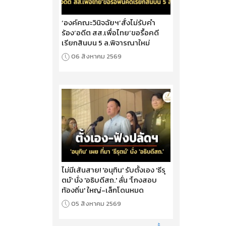
‘องค์คณะวินิจฉัยฯ’สั่งไม่รับคำ
ร้อง‘อดีต สส.เพื่อไทย’ขอรื้อคดี
เรียกสินบน 5 ล.พิจารณาใหม่
06 สิงหาคม 2569
ไม่มีเส้นสาย! 'อนุทิน' รับตั้งเอง 'ธีรุ
ตม์' นั่ง 'อธิบดีสถ.' ลั่น 'โกงสอบ
ท้องถิ่น' ใหญ่-เล็กโดนหมด
05 สิงหาคม 2569