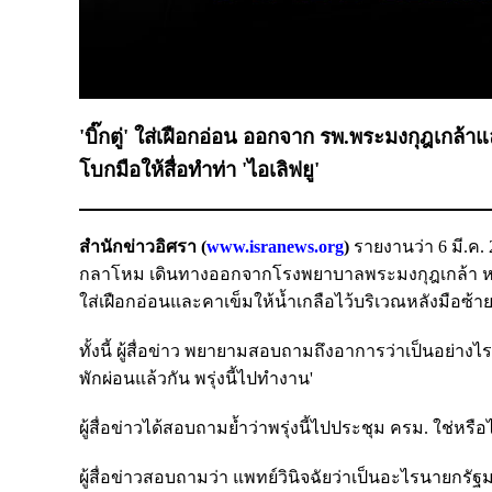
'บิ๊กตู่' ใส่เฝือกอ่อน ออกจาก รพ.พระมงกุฎเกล้าแ
โบกมือให้สื่อทำท่า 'ไอเลิฟยู'
สำนักข่าวอิศรา (
www.isranews.org
)
รายงานว่า 6 มี.ค
กลาโหม เดินทางออกจากโรงพยาบาลพระมงกุฎเกล้า หลัง
ใส่เฝือกอ่อนและคาเข็มให้น้ำเกลือไว้บริเวณหลังมือซ้ายแ
ทั้งนี้ ผู้สื่อข่าว พยายามสอบถามถึงอาการว่าเป็นอย่า
พักผ่อนแล้วกัน พรุ่งนี้ไปทำงาน'
ผู้สื่อข่าวได้สอบถามย้ำว่าพรุ่งนี้ไปประชุม ครม. ใช่หรื
ผู้สื่อข่าวสอบถามว่า แพทย์วินิจฉัยว่าเป็นอะไรนายกร