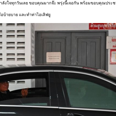
ังใจทุกวันเลย ขอบคุณมากจ๊ะ พรุ่งนี้เจอกัน พร้อมขอบคุณประช
มือบ้ายบาย และทำท่าไอเลิฟยู