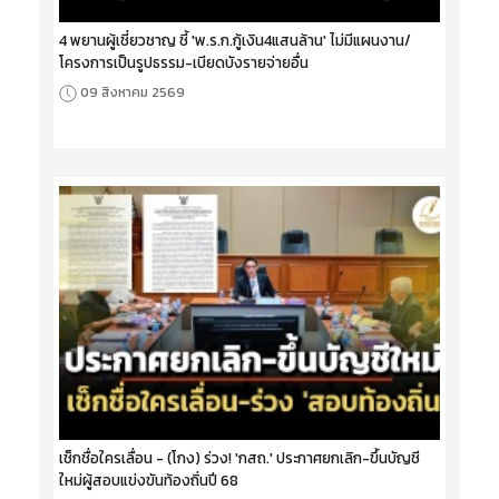
4 พยานผู้เชี่ยวชาญ ชี้ 'พ.ร.ก.กู้เงิน4แสนล้าน' ไม่มีแผนงาน/
โครงการเป็นรูปธรรม-เบียดบังรายจ่ายอื่น
09 สิงหาคม 2569
เช็กชื่อใครเลื่อน - (โกง) ร่วง! 'กสถ.' ประกาศยกเลิก-ขึ้นบัญชี
ใหม่ผู้สอบแข่งขันท้องถิ่นปี 68