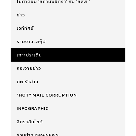
ไขคำตอบ 'สถาบันอิศรา' กับ 'สสส.'
ข่าว
เวทีทัศน์
รายงาน-สกู๊ป
เกาะประเด็น
กระจายข่าว
ตะกร้าข่าว
"HOT" MAIL CORRUPTION
INFOGRAPHIC
อิศราอินไซด์
รวมข่าว ISRANEWS