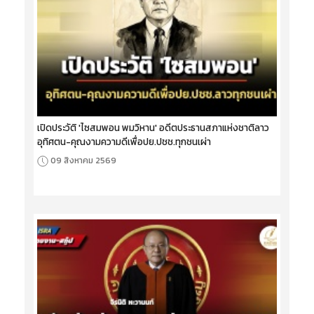
เปิดประวัติ 'ไซสมพอน พมวิหาน' อดีตประธานสภาแห่งชาติลาว
อุทิศตน-คุณงามความดีเพื่อปย.ปชช.ทุกชนเผ่า
09 สิงหาคม 2569