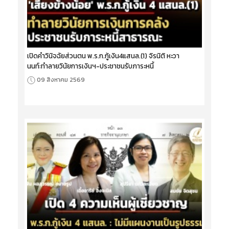
เปิดคำวินิจฉัยส่วนตน พ.ร.ก.กู้เงิน4แสนล.(1) จิรนิติ หะวา
นนท์:ทำลายวินัยการเงินฯ-ประชาชนรับภาระหนี้
09 สิงหาคม 2569