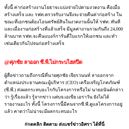
ทั้งนี้ ค่าก่อสร้างงานโยธาจะแบ่งจ่ายไปตามงวดงาน คือเมื่อ
สร้างเสร็จ และ รฟท.ตรวจรับงานจึงจะจ่ายคืนค่าก่อสร้าง ใน
ขณะที่เอกชนต้องโอนทรัพย์สินในงวดงานนั้นให้ รฟท. ทันที
และเมื่องานก่อสร้างที่แล้วเสร็จ มีมูลค่างานรวมกันถึง 24,000
ล้านบาท รฟท.จะคืนแบงก์การันตีใบแรกให้เอกชน และทำ
เช่นเดียวกันไปจนก่อสร้างเสร็จ
@ศุภชัย ลาออก ซี.พี.ไม่กระบไฮสปีด
ผู้สื่อข่าวถามถึงกรณีที่นายศุภชัย เจียรวนนท์ ลาออกจาก
ตำแหน่งประธานคณะผู้บริหาร (CEO) เครือเจริญโภคภัณฑ์
(ซี.พี.) ส่งผลกระทบอะไรกับโครงการหรือไม่ นายอนันต์กล่าว
ว่า รู้เรื่องแล้ว รู้จากข่าว แต่บจ.เอเขีย เอราวัน ยังไม่ได้
รายงานอะไร ทั้งนี้ โครงการนี้มีคนจากซี.พี.ดูแลโครงการอยู่
แล้ว คาดว่าไม่น่าจะมีผลกระทบอะไร
#กดคลิก ติดตาม ส่งแชร์ข่าวอิศรา ได้ที่นี่