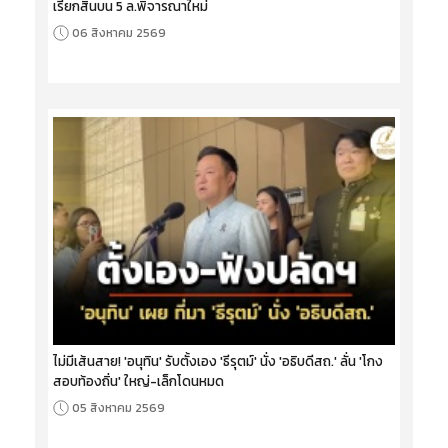
เรียกสินบน 5 ล.พิจารณาใหม่
06 สิงหาคม 2569
ไม่มีเส้นสาย! 'อนุทิน' รับตั้งเอง 'ธีรุตม์' นั่ง 'อธิบดีสถ.' ลั่น 'โกง
สอบท้องถิ่น' ใหญ่-เล็กโดนหมด
05 สิงหาคม 2569