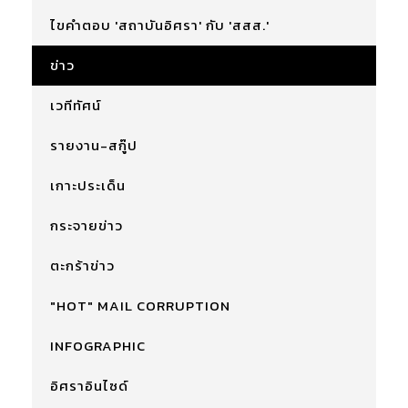
ไขคำตอบ 'สถาบันอิศรา' กับ 'สสส.'
ข่าว
เวทีทัศน์
รายงาน-สกู๊ป
เกาะประเด็น
กระจายข่าว
ตะกร้าข่าว
"HOT" MAIL CORRUPTION
INFOGRAPHIC
อิศราอินไซด์