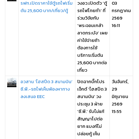
รฟท.เปิดราคาใช้ตู้รถไฟเริ่ม
วงอว.เปิดตัว ‘ตู้
03
ต้น 25,600 บาท/เที่ยว/ตู้
รถไฟไทยทำ’ ที่
กรกฎาคม
ร่วมวิจัยกับ
2569
‘พระจอมเกล้า
16:11
ลาดกระบัง’ เผย
ค่าใช้จ่ายถ้า
ต้องการใช้
บริการเริ่มต้น
25,600 บาทต่อ
เที่ยว
อวสาน ‘ไฮสปีด 3 สนามบิน’
ปิดฉากบิ๊กโปร
วันจันทร์,
ซี.พี.-รถไฟเห็นพ้องหาทาง
เจ็กต์ ‘ไฮสปีด 3
29
ลงเสนอ EEC
สนามบิน’ วง
มิถุนายน
ประชุม 3 ฝ่าย
2569
‘ซี.พี.’ รับไม่แก้
15:55
สัญญาไปต่อ
ยาก แบงก์ไม่
ปล่อยกู้ เห็น