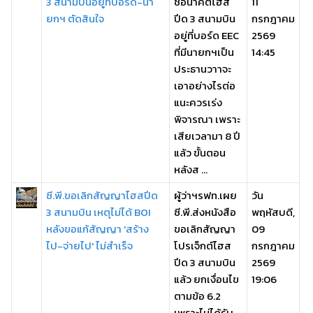
3 สนามบินอยู่ที่บอร์ด-นา
ชี้อนาคตไฮส
11
ยกฯ ตัดสินใจ
ปีด 3 สนามบิน
กรกฎาคม
อยู่ที่บอร์ด EEC
2569
ที่มีนายกฯเป็น
14:45
ประธานวาาจะ
เอาอย่างไรต่อ
แนะควรเร่ง
พิจารณา เพราะ
เสียเวลามา 8 ปี
แล้ว ขั้นตอน
หลังส ...
ซี.พี.ขอเลิกสัญญาไฮสปีด
ผู้ว่าฯรฟท.เผย
วัน
3 สนามบิน เหตุไม่ได้ BOI
ซี.พี.ส่งหนังสือ
พฤหัสบดี,
หลังขอแก้สัญญา 'สร้าง
ขอเลิกสัญญา
09
ไป-จ่ายไป' ไม่สำเร็จ
โปรเจ็กต์ไฮส
กรกฎาคม
ปีด 3 สนามบิน
2569
แล้ว ยกเงื่อนไข
19:06
ตามข้อ 6.2
เพราะไม่ได้รับ