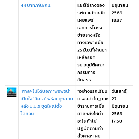
44 บาท/คัน/กม.
แชร์ใช้รางของ
มิถุนายน
รฟท. แล้ว หลัง
2569
เผยแพร่
18:37
เอกสารโครง
ข่ายรางหรือ
ทางเฉพาะเมื่อ
25 มิ.ย.ที่ผ่านมา
เหลือรอค
รม.อนุมัติคณะ
กรรมการ
จัดสรร ...
‘ศาลฯไม่ได้บอก’ ‘พรพจน์’
“อย่างแรกเรียน
วันเสาร์,
เปิดใจ ’อิศรา’ พร้อมถูกสอบ
ตรงๆว่า ในฐานะ
27
หลัง ป.ป.ช.ชุดใหญ่ตั้ง
ข้าราชการเมื่อ
มิถุนายน
ไต่สวน
ศาลฯสั่งให้ทำ
2569
อะไร ถ้าไม่
17:58
ปฏิบัติตามคำ
สั่งศาลฯ ผม