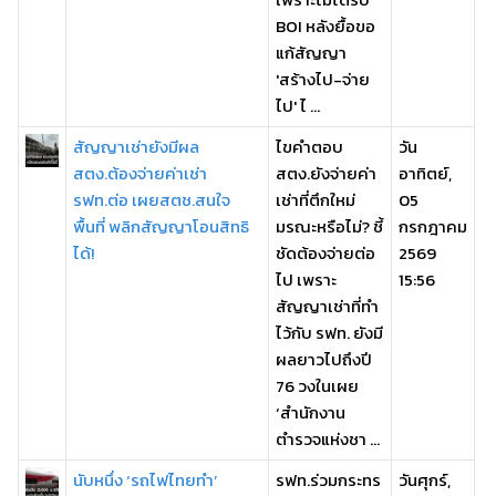
BOI หลังยื้อขอ
แก้สัญญา
'สร้างไป-จ่าย
ไป' ไ ...
สัญญาเช่ายังมีผล
ไขคำตอบ
วัน
สตง.ต้องจ่ายค่าเช่า
สตง.ยังจ่ายค่า
อาทิตย์,
รฟท.ต่อ เผยสตช.สนใจ
เช่าที่ตึกใหม่
05
พื้นที่ พลิกสัญญาโอนสิทธิ
มรณะหรือไม่? ชี้
กรกฎาคม
ได้!
ชัดต้องจ่ายต่อ
2569
ไป เพราะ
15:56
สัญญาเช่าที่ทำ
ไว้กับ รฟท. ยังมี
ผลยาวไปถึงปี
76 วงในเผย
‘สำนักงาน
ตำรวจแห่งชา ...
นับหนึ่ง ‘รถไฟไทยทำ’
รฟท.ร่วมกระทร
วันศุกร์,