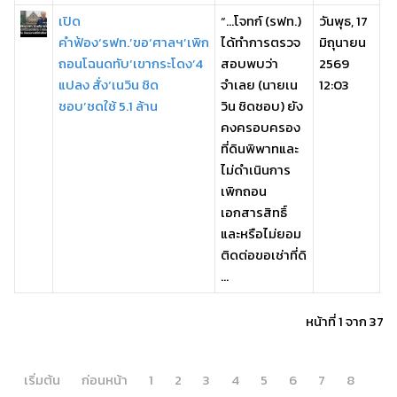
เปิด
“…โจทก์ (รฟท.)
วันพุธ, 17
คำฟ้อง‘รฟท.’ขอ‘ศาลฯ’เพิก
ได้ทำการตรวจ
มิถุนายน
ถอนโฉนดทับ‘เขากระโดง’4
สอบพบว่า
2569
แปลง สั่ง‘เนวิน ชิด
จำเลย (นายเน
12:03
ชอบ’ชดใช้ 5.1 ล้าน
วิน ชิดชอบ) ยัง
คงครอบครอง
ที่ดินพิพาทและ
ไม่ดำเนินการ
เพิกถอน
เอกสารสิทธิ์
และหรือไม่ยอม
ติดต่อขอเช่าที่ดิ
...
หน้าที่ 1 จาก 37
เริ่มต้น
ก่อนหน้า
1
2
3
4
5
6
7
8