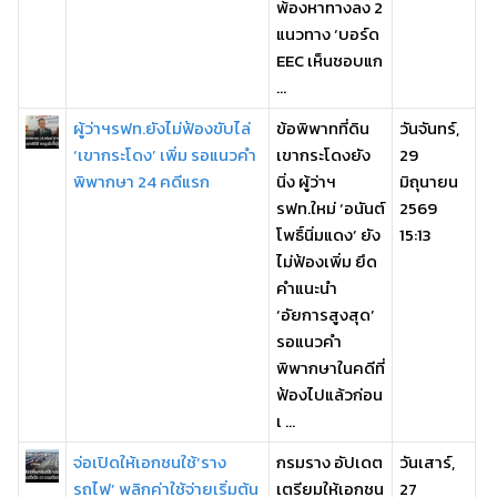
พ้องหาทางลง 2
แนวทาง ‘บอร์ด
EEC เห็นชอบแก
...
ผู้ว่าฯรฟท.ยังไม่ฟ้องขับไล่
ข้อพิพาทที่ดิน
วันจันทร์,
‘เขากระโดง’ เพิ่ม รอแนวคำ
เขากระโดงยัง
29
พิพากษา 24 คดีแรก
นิ่ง ผู้ว่าฯ
มิถุนายน
รฟท.ใหม่ ‘อนันต์
2569
โพธิ์นิ่มแดง’ ยัง
15:13
ไม่ฟ้องเพิ่ม ยึด
คำแนะนำ
‘อัยการสูงสุด’
รอแนวคำ
พิพากษาในคดีที่
ฟ้องไปแล้วก่อน
เ ...
จ่อเปิดให้เอกชนใช้‘ราง
กรมราง อัปเดต
วันเสาร์,
รถไฟ’ พลิกค่าใช้จ่ายเริ่มต้น
เตรียมให้เอกชน
27