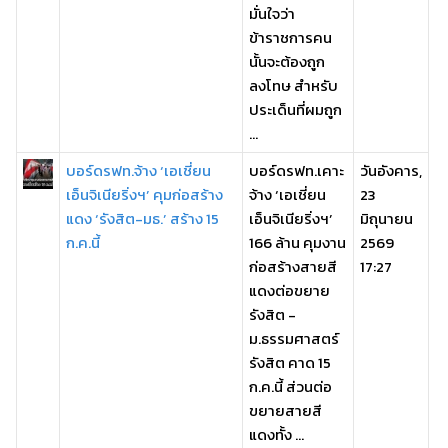
มั่นใจว่า
ข้าราชการคน
นั้นจะต้องถูก
ลงโทษ สำหรับ
ประเด็นที่ผมถูก
...
บอร์ดรฟท.จ้าง ‘เอเชี่ยน
บอร์ดรฟท.เคาะ
วันอังคาร,
เอ็นจิเนียริ่งฯ’ คุมก่อสร้าง
จ้าง ‘เอเชี่ยน
23
แดง ‘รังสิต-มธ.’ สร้าง 15
เอ็นจิเนียริ่งฯ’
มิถุนายน
ก.ค.นี้
166 ล้าน คุมงาน
2569
ก่อสร้างสายสี
17:27
แดงต่อขยาย
รังสิต -
ม.ธรรมศาสตร์
รังสิต คาด 15
ก.ค.นี้ ส่วนต่อ
ขยายสายสี
แดงทั้ง ...